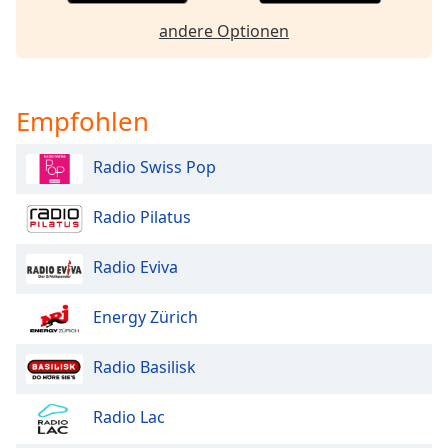
Color
andere Optionen
Opacity
Empfohlen
Caption
Area
Background
Radio Swiss Pop
Color
Radio Pilatus
Opacity
Radio Eviva
Font
Energy Zürich
Size
Radio Basilisk
Text
Edge
Radio Lac
Style