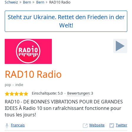
is
Schweiz
Bern
Bern
RAD10 Radio
loading.
Play
Steht zur Ukraine. Rettet den Frieden in der
Video
Welt!
Play
Skip
Backward
Skip
Forward
Mute
Current
Time
0:00
RAD10 Radio
/
Duration
-:-
pop
indie
Loaded
:
0.00%
Einschaltquote:
5.0
Bewertungen
:
3
Stream
RAD10 - DE BONNES VIBRATIONS POUR DE GRANDES
Type
LIVE
IDEES À Radio 10 son rafraîchissant fonctionne pour
Seek to
tous les jours!
live,
currently
Français
Webseite
behind
live
LIVE