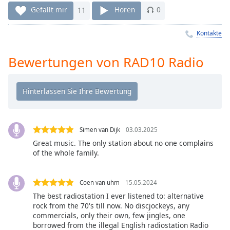
Remaining
Gefällt mir
11
Hören
0
Time
-
-:-
Kontakte
1x
Bewertungen von RAD10 Radio
Playback
Rate
Chapters
Chapters
Simen van Dijk
03.03.2025
Descriptions
Great music. The only station about no one complains
of the whole family.
descriptions
off
,
selected
Coen van uhm
15.05.2024
The best radiostation I ever listened to: alternative
Subtitles
rock from the 70's till now. No discjockeys, any
subtitles
commercials, only their own, few jingles, one
borrowed from the illegal English radiostation Radio
settings
,