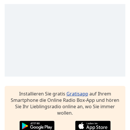
Beginning
of
dialog
window.
Escape
will
cancel
and
close
the
window.
Text
Color
Installieren Sie gratis
Gratisapp
auf Ihrem
Smartphone die Online Radio Box-App und hören
Opacity
Sie Ihr Lieblingsradio online an, wo Sie immer
wollen.
Text
Background