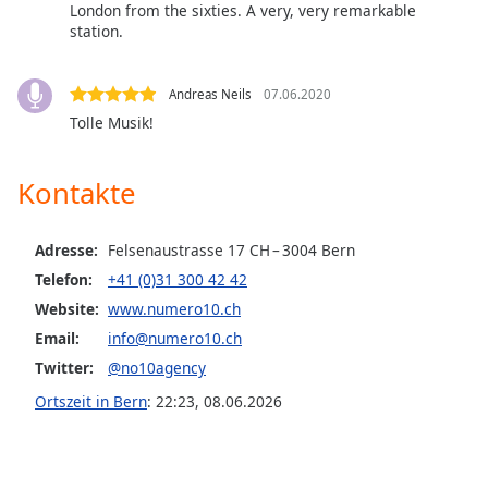
London from the sixties. A very, very remarkable
opens
station.
subtitles
settings
dialog
Andreas Neils
07.06.2020
subtitles
Tolle Musik!
off
,
selected
Kontakte
Audio
Track
Adresse:
Felsenaustrasse 17 CH ­– 3004 Bern
Picture-
Telefon:
+41 (0)31 300 42 42
in-
Picture
Website:
www.numero10.ch
Fullscreen
Email:
info@numero10.ch
This
is
Twitter:
@no10agency
a
Ortszeit in Bern
:
22:23
,
08.06.2026
modal
window.