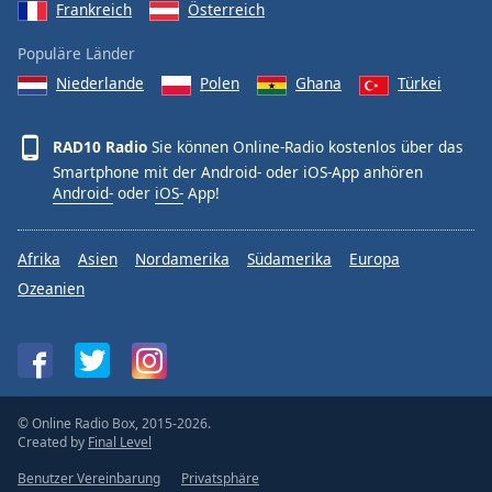
Frankreich
Österreich
Populäre Länder
Niederlande
Polen
Ghana
Türkei
RAD10 Radio
Sie können Online-Radio kostenlos über das
Smartphone mit der Android- oder iOS-App anhören
Android-
oder
iOS-
App!
Afrika
Asien
Nordamerika
Südamerika
Europa
Ozeanien
© Online Radio Box, 2015-2026.
Created by
Final Level
Benutzer Vereinbarung
Privatsphäre