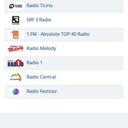
Radio Ticino
Font
Family
SRF 3 Radio
1.FM - Absolute TOP 40 Radio
Reset
Done
Close
Radio Melody
Modal
Dialog
End
Radio 1
of
dialog
Radio Central
window.
Radio Festnoz