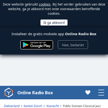
Deze website gebruikt
cookies
. Bij het verder gebruiken van deze
website, ga je akkoord met onze voorwaarden betreffende
cookies.
Installeer de gratis mobiele app
Online Radio Box
Nee, bedankt
Online Radio Box
Video
Player
is
Zwitserland
Kanton Zürich
Küsnacht
Public Domain Classical Jazz