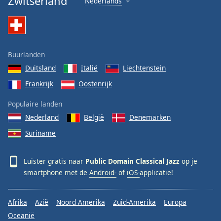
Zwitserland
Nederlands
Buurlanden
Duitsland
Italië
Liechtenstein
Frankrijk
Oostenrijk
Populaire landen
Nederland
België
Denemarken
Suriname
Luister gratis naar
Public Domain Classical Jazz
op je
smartphone met de
Android-
of
iOS-
applicatie!
Afrika
Azië
Noord Amerika
Zuid-Amerika
Europa
Oceanië