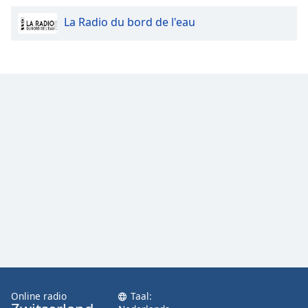
Font
La Radio du bord de l'eau
Family
Reset
Done
Close
Modal
Dialog
End
of
dialog
window.
Online radio
Taal: