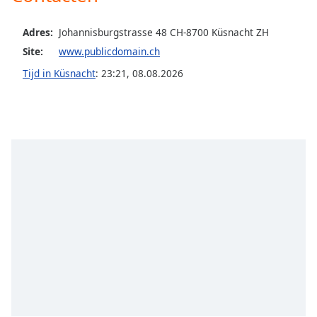
opens
subtitles
settings
Adres:
Johannisburgstrasse 48 CH-8700 Küsnacht ZH
dialog
Site:
www.publicdomain.ch
subtitles
Tijd in Küsnacht
:
23:21
,
08.08.2026
off
,
selected
Audio
Track
Picture-
in-
Picture
Fullscreen
This
is
a
modal
window.
Beginning