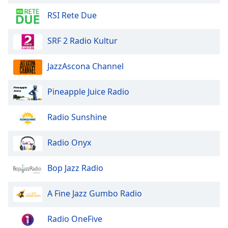
RSI Rete Due
Opacity
SRF 2 Radio Kultur
Caption
Area
JazzAscona Channel
Background
Color
Pineapple Juice Radio
Opacity
Radio Sunshine
Radio Onyx
Font
Size
Bop Jazz Radio
Text
A Fine Jazz Gumbo Radio
Edge
Style
Radio OneFive