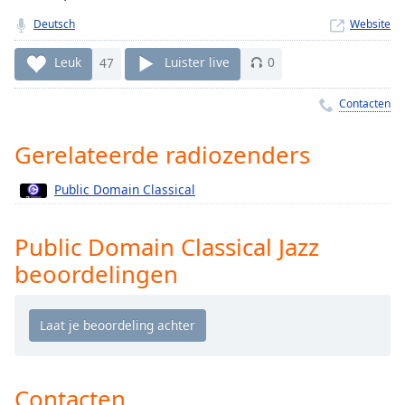
Remaining
Time
-
Deutsch
Website
-:-
Leuk
47
Luister live
0
1x
Contacten
Playback
Rate
Gerelateerde radiozenders
Chapters
Chapters
Public Domain Classical
Descriptions
Public Domain Classical Jazz
descriptions
beoordelingen
off
,
selected
Subtitles
subtitles
settings
,
Contacten