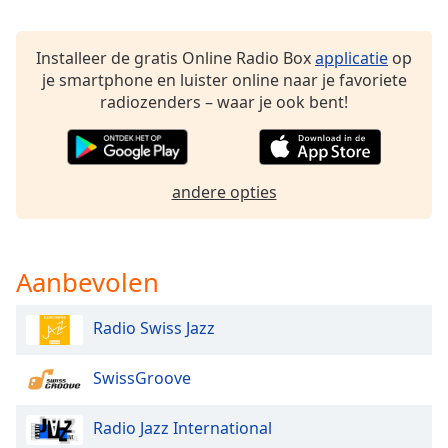
of
dialog
window.
Installeer de gratis Online Radio Box
applicatie
op
Escape
je smartphone en luister online naar je favoriete
will
radiozenders – waar je ook bent!
cancel
and
close
the
andere opties
window.
Text
Color
Aanbevolen
Radio Swiss Jazz
Opacity
SwissGroove
Text
Background
Radio Jazz International
Color