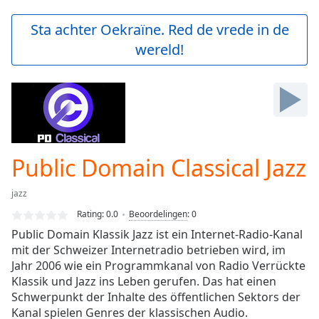
loading.
Play
Sta achter Oekraïne. Red de vrede in de
Video
wereld!
Play
Skip
Backward
Skip
Forward
Mute
Current
Time
0:00
Public Domain Classical Jazz
/
Duration
-:-
jazz
Loaded
:
0.00%
Rating:
0.0
Beoordelingen
:
0
Stream
Public Domain Klassik Jazz ist ein Internet-Radio-Kanal
Type
LIVE
mit der Schweizer Internetradio betrieben wird, im
Seek to
Jahr 2006 wie ein Programmkanal von Radio Verrückte
live,
Klassik und Jazz ins Leben gerufen. Das hat einen
currently
Schwerpunkt der Inhalte des öffentlichen Sektors der
behind
live
LIVE
Kanal spielen Genres der klassischen Audio.