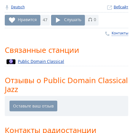
Remaining
Time
-
Deutsch
Вебсайт
-:-
Нравится
47
Слушать
0
1x
Контакты
Playback
Rate
Связанные станции
Chapters
Chapters
Public Domain Classical
Descriptions
Отзывы о Public Domain Classical
descriptions
Jazz
off
,
selected
Subtitles
subtitles
settings
,
Контакты радиостанции
opens