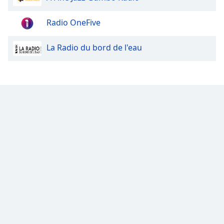
Font
Family
Radio OneFive
La Radio du bord de l'eau
Reset
Done
Close
Modal
Dialog
End
of
dialog
window.