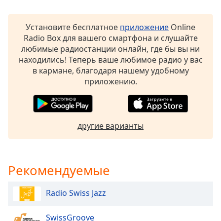
of
dialog
window.
Установите бесплатное
приложение
Online
Escape
Radio Box для вашего смартфона и слушайте
will
любимые радиостанции онлайн, где бы вы ни
cancel
находились! Теперь ваше любимое радио у вас
and
в кармане, благодаря нашему удобному
close
приложению.
the
window.
Text
другие варианты
Color
Opacity
Рекомендуемые
Text
Radio Swiss Jazz
Background
Color
SwissGroove