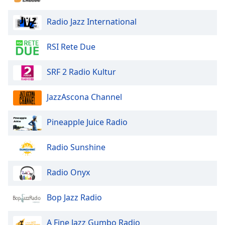
Opacity
Radio Jazz International
RSI Rete Due
Caption
Area
Background
SRF 2 Radio Kultur
Color
JazzAscona Channel
Opacity
Pineapple Juice Radio
Font
Radio Sunshine
Size
Radio Onyx
Text
Edge
Bop Jazz Radio
Style
A Fine Jazz Gumbo Radio