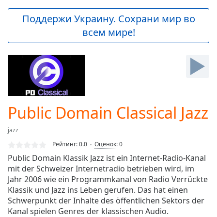
loading.
Play
Поддержи Украину. Сохрани мир во
Video
всем мире!
Play
Skip
Backward
Skip
Forward
Mute
Current
Time
0:00
Public Domain Classical Jazz
/
Duration
-:-
jazz
Loaded
:
0.00%
Рейтинг:
0.0
Оценок
:
0
Stream
Public Domain Klassik Jazz ist ein Internet-Radio-Kanal
Type
LIVE
mit der Schweizer Internetradio betrieben wird, im
Seek to
Jahr 2006 wie ein Programmkanal von Radio Verrückte
live,
Klassik und Jazz ins Leben gerufen. Das hat einen
currently
Schwerpunkt der Inhalte des öffentlichen Sektors der
behind
live
LIVE
Kanal spielen Genres der klassischen Audio.