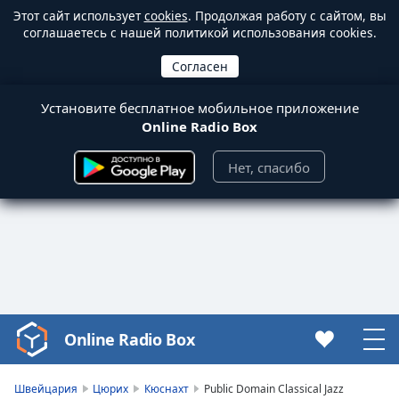
Этот сайт использует
cookies
. Продолжая работу с сайтом, вы
соглашаетесь с нашей политикой использования cookies.
Установите бесплатное мобильное приложение
Online Radio Box
Нет, спасибо
Online Radio Box
Video
Player
is
Швейцария
Цюрих
Кюснахт
Public Domain Classical Jazz