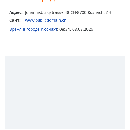
subtitles
settings
Адрес:
Johannisburgstrasse 48 CH-8700 Küsnacht ZH
dialog
Сайт:
www.publicdomain.ch
subtitles
Время в городе Кюснахт
:
08:34
,
08.08.2026
off
,
selected
Audio
Track
Picture-
in-
Picture
Fullscreen
This
is
a
modal
window.
Beginning