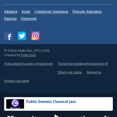
Африка
Азия
Северная Америка
Южная Америка
Европа
Океания
© Online Radio Box, 2015-2026.
Created by
Final Level
Пользовательское соглашение
Политика конфиденциальности
Обратная связь
Виджеты
Радиостанциям
Public Domain Classical Jazz