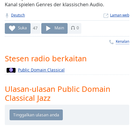
Remaining
Kanal spielen Genres der klassischen Audio.
Time
-
-:-
Deutsch
Laman web
1x
Suka
47
Main
0
Playback
Rate
Kenalan
Chapters
Stesen radio berkaitan
Chapters
Public Domain Classical
Descriptions
descriptions
Ulasan-ulasan Public Domain
off
,
Classical Jazz
selected
Subtitles
subtitles
settings
,