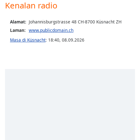
opens
Kenalan radio
subtitles
settings
dialog
Alamat:
Johannisburgstrasse 48 CH-8700 Küsnacht ZH
subtitles
Laman:
www.publicdomain.ch
off
,
Masa di Küsnacht
:
18:40
,
08.09.2026
selected
Audio
Track
Picture-
in-
Picture
Fullscreen
This
is
a
modal
window.
Beginning