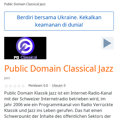
loading.
Public Domain Classical Jazz
Play
Video
Berdiri bersama Ukraine. Kekalkan
Play
keamanan di dunia!
Skip
Backward
Skip
Forward
Mute
Current
Time
0:00
/
Public Domain Classical Jazz
Duration
-:-
Loaded
:
jazz
0.00%
Stream
Penilaian:
0.0
Ulasan
:
0
Type
LIVE
Public Domain Klassik Jazz ist ein Internet-Radio-Kanal
Seek to
mit der Schweizer Internetradio betrieben wird, im
live,
Jahr 2006 wie ein Programmkanal von Radio Verrückte
currently
behind
Klassik und Jazz ins Leben gerufen. Das hat einen
live
LIVE
Schwerpunkt der Inhalte des öffentlichen Sektors der