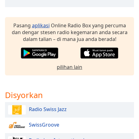
of
dialog
window.
Escape
Pasang
aplikasi
Online Radio Box yang percuma
will
dan dengar stesen radio kegemaran anda secara
cancel
dalam talian – di mana jua anda berada!
and
close
the
window.
pilihan lain
Text
Color
Disyorkan
Opacity
Radio Swiss Jazz
Text
SwissGroove
Background
Color