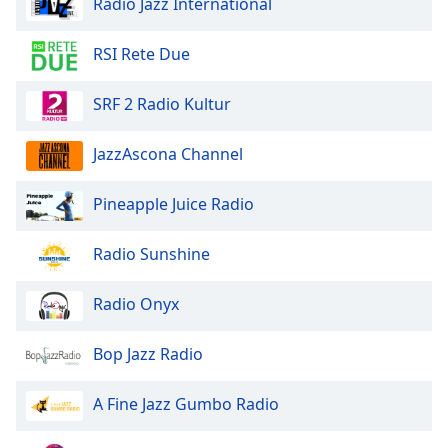
Radio Jazz International
Opacity
RSI Rete Due
Caption
SRF 2 Radio Kultur
Area
Background
JazzAscona Channel
Color
Pineapple Juice Radio
Opacity
Radio Sunshine
Font
Radio Onyx
Size
Bop Jazz Radio
Text
Edge
A Fine Jazz Gumbo Radio
Style