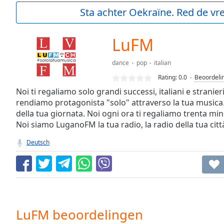
Current
Sta achter Oekraïne. Red de vre
Time
0:00
/
Duration
-:-
LuFM
Loaded
:
0.00%
dance
pop
italian
0:00
Rating:
0.0
Beoordeli
Stream
Type
Noi ti regaliamo solo grandi successi, italiani e stranieri
LIVE
rendiamo protagonista "solo" attraverso la tua musica
Seek to
live,
della tua giornata. Noi ogni ora ti regaliamo trenta min
currently
Noi siamo LuganoFM la tua radio, la radio della tua citt
behind
live
LIVE
Deutsch
Remaining
Time
-
-:-
1x
Playback
Rate
LuFM beoordelingen