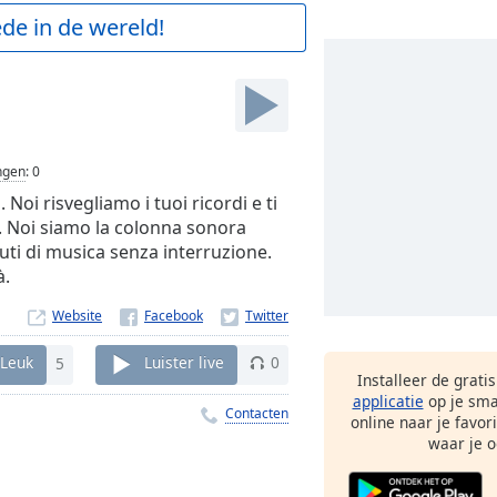
de in de wereld!
ngen
:
0
. Noi risvegliamo i tuoi ricordi e ti
. Noi siamo la colonna sonora
uti di musica senza interruzione.
à.
Website
Leuk
5
Luister live
0
Installeer de grati
applicatie
op je sma
Contacten
online naar je favor
waar je o