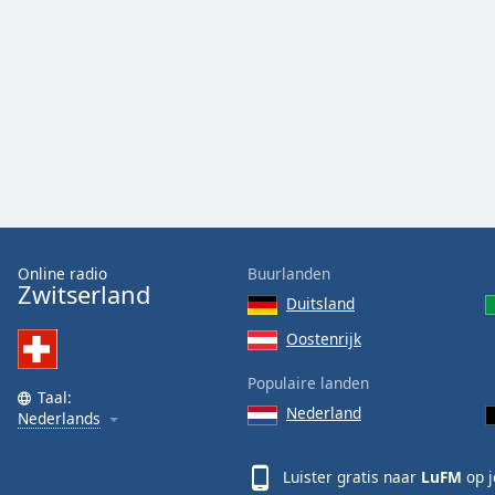
Audio
Track
Picture-
in-
Picture
Fullscreen
This
is
a
modal
window.
Online radio
Buurlanden
Zwitserland
Beginning
Duitsland
of
Oostenrijk
dialog
window.
Populaire landen
Escape
Taal:
Nederland
Nederlands
will
cancel
and
Luister gratis naar
LuFM
op 
close