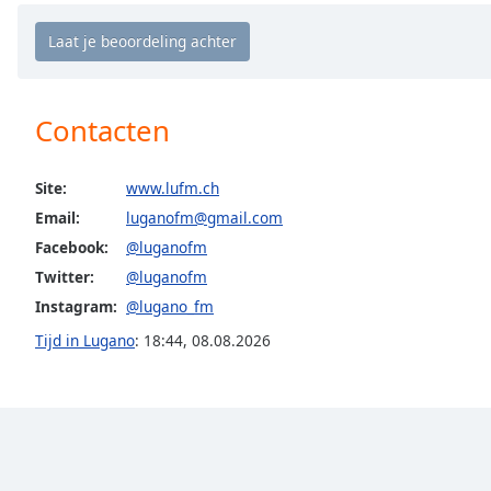
Chapters
Chapters
Descriptions
Contacten
descriptions
off
,
selected
Site:
www.lufm.ch
Email:
luganofm@gmail.com
Subtitles
Facebook:
@luganofm
subtitles
Twitter:
@luganofm
settings
,
Instagram:
@lugano_fm
opens
subtitles
Tijd in Lugano
:
18:44
,
08.08.2026
settings
dialog
subtitles
off
,
selected