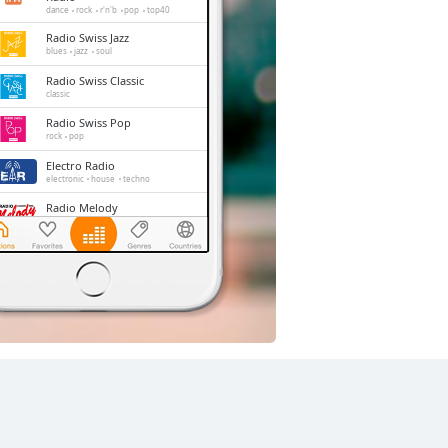
dance
rock
r'n'b
pop
top40
Radio Swiss Jazz
blues
jazz
soul
Radio Swiss Classic
classic
Radio Swiss Pop
rock
pop
Electro Radio
electronic
house
techno
Radio Melody
pop
folk
oldies
hits
SRF 3 Radio
rock
pop
talk
Energy Zürich
dance
rock
pop
news