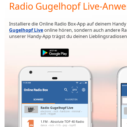
Current
Radio Gugelhopf Live-Anw
Time
0:00
/
Duration
-:-
Installiere die Online Radio Box-App auf deinem Handy
Loaded
:
Gugelhopf Live
online hören, sondern auch andere Rad
0.00%
unserer Handy-App trägst du deinen Lieblingsradiosende
0:00
Stream
Type
LIVE
Seek to
live,
currently
behind
live
LIVE
Remaining
Time
-
-:-
SCHWEIZ
FAVORITEN
1x
Radio Gugelhopf Live
electronic
rock
hardcore
minimal
Playback
punk
reggae
Rate
1.FM - Absolute TOP 40 Radio
dance
rock
r'n'b
pop
top40