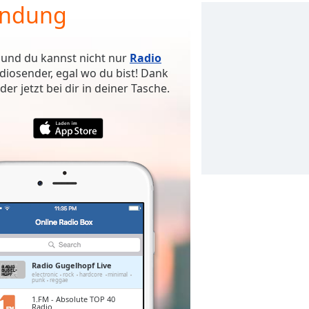
endung
 und du kannst nicht nur
Radio
iosender, egal wo du bist! Dank
r jetzt bei dir in deiner Tasche.
Radio Gugelhopf Live
electronic
rock
hardcore
minimal
punk
reggae
1.FM - Absolute TOP 40
Radio