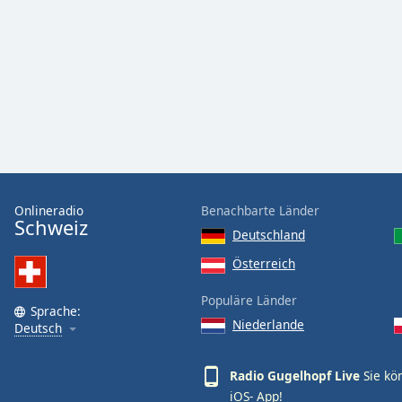
Audio
Track
Picture-
in-
Picture
Fullscreen
This
is
a
modal
window.
Onlineradio
Benachbarte Länder
Schweiz
Deutschland
Beginning
of
Österreich
dialog
Populäre Länder
window.
Sprache:
Escape
Niederlande
Deutsch
will
cancel
Radio Gugelhopf Live
Sie kö
and
iOS-
App!
close