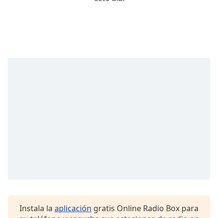
Remaining
Time
-
-:-
1x
Playback
Rate
Chapters
Chapters
Descriptions
descriptions
off
,
selected
Subtitles
subtitles
settings
,
Instala la
aplicación
gratis Online Radio Box para