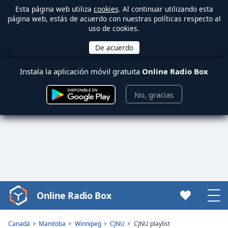
Esta página web utiliza
cookies
. Al continuar utilizando esta
página web, estás de acuerdo con nuestras políticas respecto al
uso de cookies.
Instala la aplicación móvil gratuita
Online Radio Box
No, gracias
Online Radio Box
Video
Player
is
Canadá
Manitoba
Winnipeg
CJNU
CJNU playlist