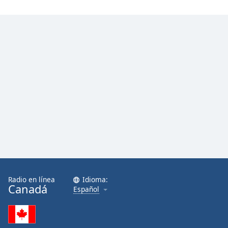
Opacity
Caption
Area
Background
Color
Opacity
Font
Size
Radio en línea
Idioma:
Text
Canadá
Español
Edge
Style