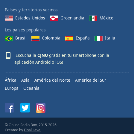
Font
Países y territorios vecinos
Family
Estados Unidos
Groenlandia
México
Los países populares
Reset
Done
Brasil
Colombia
España
Italia
Close
Modal
Dialog
¡Escucha la
CJNU
gratis en tu smartphone con la
End
aplicación
Android
o
iOS
!
of
dialog
window.
África
Asia
América del Norte
América del Sur
Europa
Oceanía
© Online Radio Box, 2015-2026.
Created by
Final Level