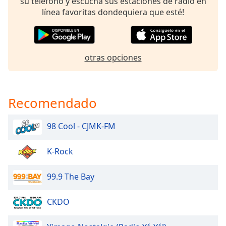
opens
su teléfono y escucha sus estaciones de radio en
subtitles
línea favoritas dondequiera que esté!
settings
dialog
subtitles
off
,
otras opciones
selected
Audio
Track
Recomendado
Picture-
in-
98 Cool - CJMK-FM
Picture
Fullscreen
This
K-Rock
is
a
99.9 The Bay
modal
window.
CKDO
Beginning