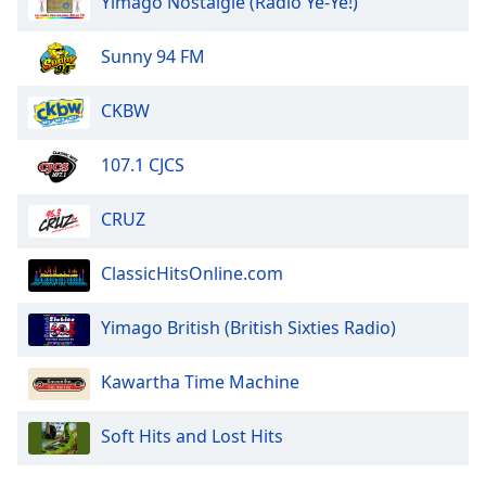
Yimago Nostalgie (Radio Yé-Yé!)
of
dialog
window.
Sunny 94 FM
Escape
will
CKBW
cancel
and
107.1 CJCS
close
the
CRUZ
window.
Text
ClassicHitsOnline.com
Color
Yimago British (British Sixties Radio)
Opacity
Kawartha Time Machine
Text
Soft Hits and Lost Hits
Background
Color