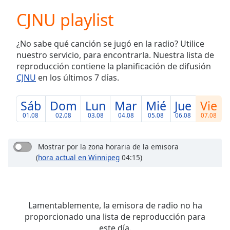
loading.
CJNU playlist
Play
Video
Play
¿No sabe qué canción se jugó en la radio? Utilice
Skip
nuestro servicio, para encontrarla. Nuestra lista de
Backward
reproducción contiene la planificación de difusión
Skip
Forward
CJNU
en los últimos 7 días.
Mute
Current
Sáb
Dom
Lun
Mar
Mié
Jue
Vie
Time
0:00
01.08
02.08
03.08
04.08
05.08
06.08
07.08
/
Duration
-:-
Loaded
:
Mostrar por la zona horaria de la emisora
0.00%
(
hora actual en Winnipeg
04:15)
Stream
Type
LIVE
Seek to
live,
Lamentablemente, la emisora de radio no ha
currently
behind
proporcionado una lista de reproducción para
live
LIVE
este día.