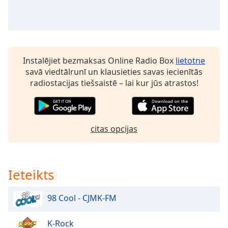
dialog
window.
Escape
will
cancel
Instalējiet bezmaksas Online Radio Box
lietotne
and
savā viedtālrunī un klausieties savas iecienītās
close
radiostacijas tiešsaistē – lai kur jūs atrastos!
the
window.
Text
citas opcijas
Color
Opacity
Ieteikts
Text
98 Cool - CJMK-FM
Background
Color
K-Rock