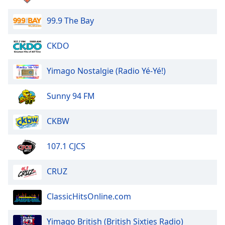
Opacity
99.9 The Bay
Caption
CKDO
Area
Background
Yimago Nostalgie (Radio Yé-Yé!)
Color
Sunny 94 FM
Opacity
CKBW
Font
Size
107.1 CJCS
CRUZ
Text
Edge
Style
ClassicHitsOnline.com
Yimago British (British Sixties Radio)
Font