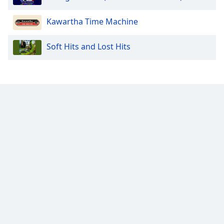
Family
Kawartha Time Machine
Reset
Soft Hits and Lost Hits
Done
Close
Modal
Dialog
End
of
dialog
window.