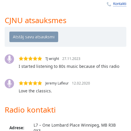
Time
-
Kontakti
-:-
CJNU atsauksmes
1x
Playback
Rate
Chapters
Chapters
TJ wright
27.11.2023
I started listening to 80s music because of this radio
Descriptions
descriptions
off
,
Jeremy Lafleur
12.02.2020
selected
Love the classics.
Subtitles
Radio kontakti
subtitles
settings
,
L7 – One Lombard Place Winnipeg, MB R3B
opens
Adrese:
0X3