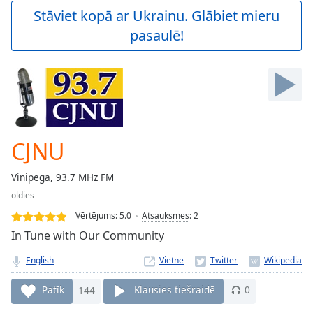
Play
Stāviet kopā ar Ukrainu. Glābiet mieru
Video
pasaulē!
Play
Skip
Backward
Skip
Forward
Mute
Current
Time
0:00
CJNU
/
Duration
-:-
Vinipega, 93.7 MHz FM
Loaded
:
oldies
0.00%
Stream
Vērtējums:
5.0
Atsauksmes
:
2
Type
LIVE
In Tune with Our Community
Seek to
live,
English
Vietne
currently
behind
live
LIVE
Patīk
144
Klausies tiešraidē
0
Remaining