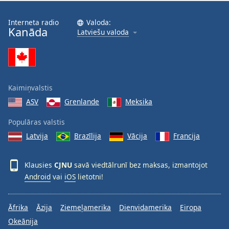
Interneta radio
Valoda:
Kanāda
Latviešu valoda
Kaimiņvalstis
ASV
Grenlande
Meksika
Populāras valstis
Latvija
Brazīlija
Vācija
Francija
Klausies
CJNU
savā viedtālrunī bez maksas, izmantojot
Android
vai
iOS
lietotni!
Āfrika
Āzija
Ziemeļamerika
Dienvidamerika
Eiropa
Okeānija