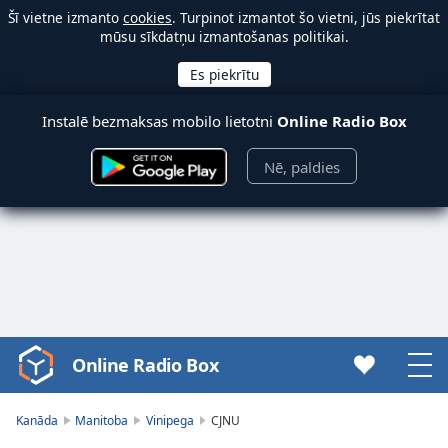
Šī vietne izmanto
cookies
. Turpinot izmantot šo vietni, jūs piekrītat
mūsu sīkdatņu izmantošanas politikai.
Instalē bezmaksas mobilo lietotni
Online Radio Box
Nē, paldies
Online Radio Box
Video
Player
is
Kanāda
Manitoba
Vinipega
CJNU
loading.