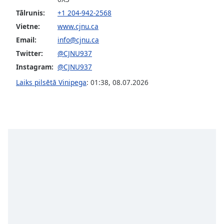
subtitles
settings
Tālrunis:
+1 204-942-2568
dialog
Vietne:
www.cjnu.ca
subtitles
Email:
info@cjnu.ca
off
,
Twitter:
@CJNU937
selected
Instagram:
@CJNU937
Audio
Laiks pilsētā Vinipega
:
01:38
,
08.07.2026
Track
Picture-
in-
Picture
Fullscreen
This
is
a
modal
window.
Beginning
of