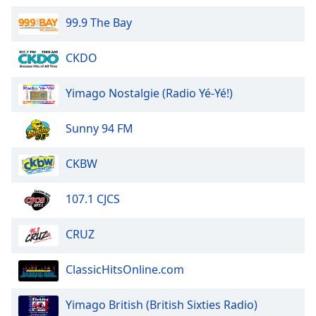
99.9 The Bay
Opacity
CKDO
Caption
Area
Yimago Nostalgie (Radio Yé-Yé!)
Background
Color
Sunny 94 FM
Opacity
CKBW
107.1 CJCS
Font
Size
CRUZ
Text
ClassicHitsOnline.com
Edge
Style
Yimago British (British Sixties Radio)