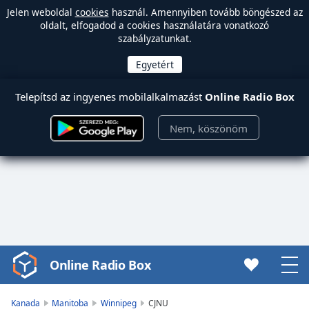
Jelen weboldal
cookies
használ. Amennyiben tovább böngészed az
oldalt, elfogadod a cookies használatára vonatkozó
szabályzatunkat.
Telepítsd az ingyenes mobilalkalmazást
Online Radio Box
Nem, köszönöm
Online Radio Box
Video
Player
is
Kanada
Manitoba
Winnipeg
CJNU