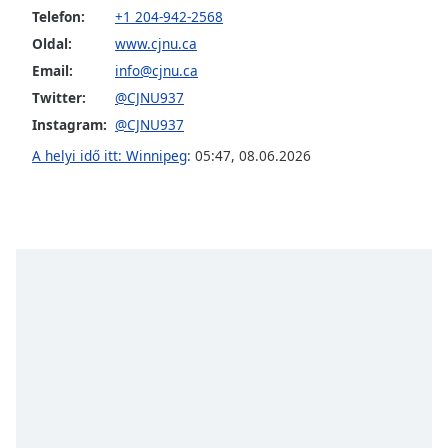
opens
Telefon:
+1 204-942-2568
subtitles
settings
Oldal:
www.cjnu.ca
dialog
Email:
info@cjnu.ca
subtitles
Twitter:
@CJNU937
off
,
Instagram:
@CJNU937
selected
A helyi idő itt: Winnipeg
:
05:47
,
08.06.2026
Audio
Track
Picture-
in-
Picture
Fullscreen
This
is
a
modal
window.
Beginning