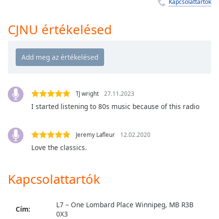
Remaining
Kapcsolattartók
Time
-
-:-
CJNU értékelésed
1x
Playback
Rate
Chapters
TJ wright
27.11.2023
Chapters
I started listening to 80s music because of this radio
Descriptions
Jeremy Lafleur
12.02.2020
descriptions
Love the classics.
off
,
selected
Kapcsolattartók
Subtitles
subtitles
L7 – One Lombard Place Winnipeg, MB R3B
settings
,
Cím:
0X3