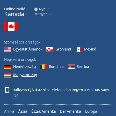
Online rádió
Nyelv:
Kanada
Magyar
Szomszédos országok
Egyesült Államok
Grönland
Mexikó
Népszerű országok
Németország
Románia
Szerbia
Magyarország
Hallgass
CJNU
az okostelefonodon ingyen a
Android
vagy
iOS
Afrika
Ázsia
Észak Amerika
Dél Amerika
Európa