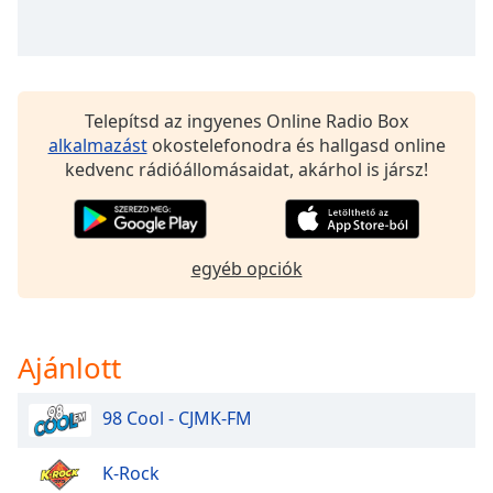
of
dialog
window.
Escape
will
Telepítsd az ingyenes Online Radio Box
cancel
alkalmazást
okostelefonodra és hallgasd online
and
kedvenc rádióállomásaidat, akárhol is jársz!
close
the
window.
egyéb opciók
Text
Color
Ajánlott
Opacity
98 Cool - CJMK-FM
Text
Background
K-Rock
Color