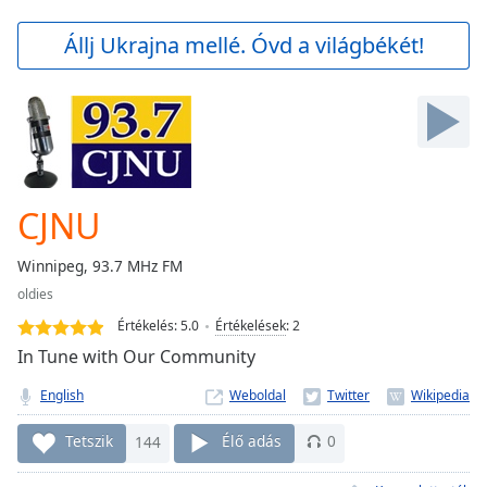
loading.
Play
Állj Ukrajna mellé. Óvd a világbékét!
Video
Play
Skip
Backward
Skip
Forward
Mute
Current
CJNU
Time
0:00
/
Winnipeg, 93.7 MHz FM
Duration
-:-
oldies
Loaded
:
0.00%
Értékelés:
5.0
Értékelések
:
2
Stream
In Tune with Our Community
Type
LIVE
English
Weboldal
Seek to
live,
currently
Tetszik
144
Élő adás
0
behind
live
LIVE