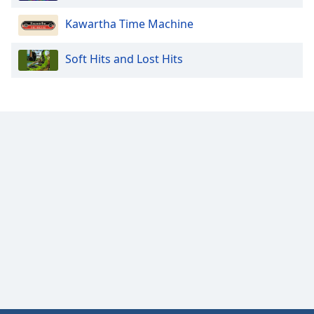
Font
Kawartha Time Machine
Family
Soft Hits and Lost Hits
Reset
Done
Close
Modal
Dialog
End
of
dialog
window.