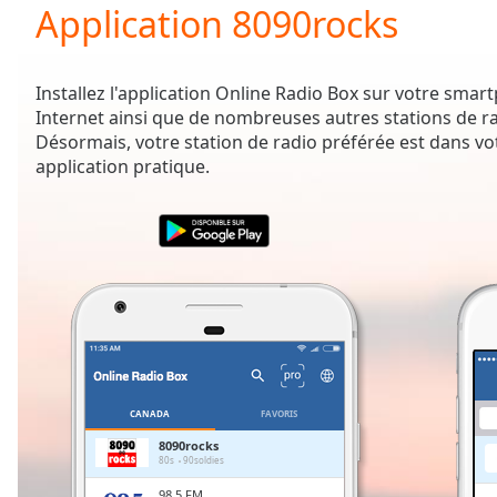
Current
Application 8090rocks
Time
0:00
/
Duration
-:-
Installez l'application Online Radio Box sur votre sma
Loaded
:
Internet ainsi que de nombreuses autres stations de r
0.00%
Désormais, votre station de radio préférée est dans vo
0:00
application pratique.
Stream
Type
LIVE
Seek to
live,
currently
behind
live
LIVE
Remaining
Time
-
-:-
1x
CANADA
FAVORIS
Playback
8090rocks
Rate
80s
90soldies
98,5 FM