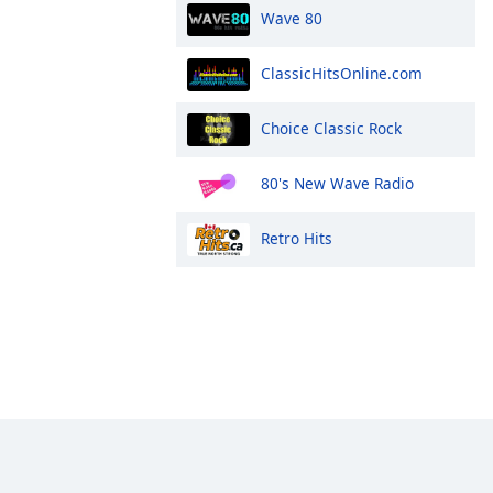
Wave 80
ClassicHitsOnline.com
Choice Classic Rock
80's New Wave Radio
Retro Hits