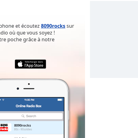
rtphone et écoutez
8090rocks
sur
adio où que vous soyez !
tre poche grâce à notre
8090rocks
80s
90soldies