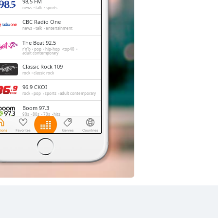
98,5 FM
news
talk
sports
CBC Radio One
news
talk
entertainment
The Beat 92.5
r'n'b
pop
hip-hop
top40
adult contemporary
Classic Rock 109
rock
classic rock
96.9 CKOI
rock
pop
sports
adult contemporary
Boom 97.3
90s
80s
70s
hits
CHOM 97.7
rock
classic rock
hard rock
metal
hardcore
FM93
news
talk
sports
lifestyle