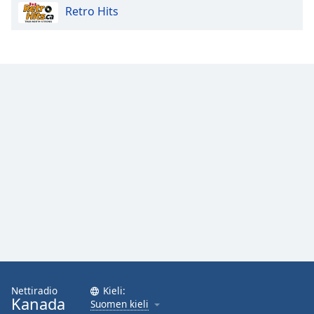
Retro Hits
Opacity
Caption
Area
Background
Color
Opacity
Font
Size
Text
Edge
Style
Nettiradio
Kieli:
Kanada
Suomen kieli
Font