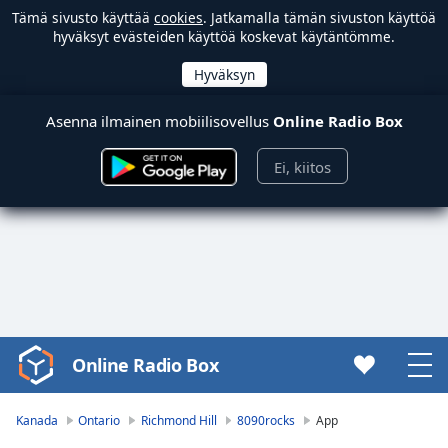
Tämä sivusto käyttää
cookies
. Jatkamalla tämän sivuston käyttöä
hyväksyt evästeiden käyttöä koskevat käytäntömme.
Asenna ilmainen mobiilisovellus
Online Radio Box
Ei, kiitos
Online Radio Box
Video
Player
is
Kanada
Ontario
Richmond Hill
8090rocks
App
loading.