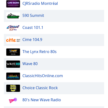
dialog
CJRSradio Montréal
window.
Escape
590 Summit
will
cancel
Coast 101.1
and
close
Cime 104.9
the
window.
The Lynx Retro 80s
Text
Color
Wave 80
Opacity
ClassicHitsOnline.com
Choice Classic Rock
Text
Background
80's New Wave Radio
Color