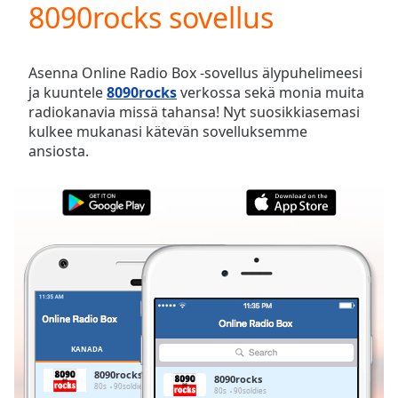
8090rocks sovellus
Play
Video
Play
Skip
Asenna Online Radio Box -sovellus älypuhelimeesi
Backward
ja kuuntele
8090rocks
verkossa sekä monia muita
Skip
radiokanavia missä tahansa! Nyt suosikkiasemasi
Forward
kulkee mukanasi kätevän sovelluksemme
Mute
ansiosta.
Current
Time
0:00
/
Duration
-:-
Loaded
:
0.00%
Stream
Type
LIVE
Seek to
live,
currently
KANADA
SUOSIKIT
behind
live
LIVE
8090rocks
8090rocks
Remaining
80s
90soldies
80s
90soldies