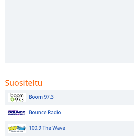
subtitles
settings
dialog
subtitles
off
,
selected
Audio
Track
Picture-
in-
Picture
Suositeltu
Fullscreen
This
is
Boom 97.3
a
modal
Bounce Radio
window.
100.9 The Wave
Beginning
of