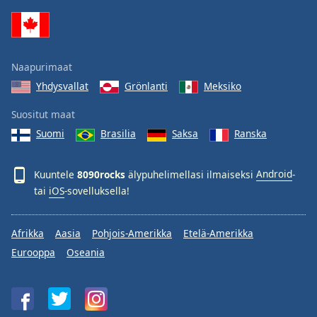
Family
Reset
Naapurimaat
Done
Yhdysvallat
Grönlanti
Meksiko
Close
Modal
Dialog
Suositut maat
End
Suomi
Brasilia
Saksa
Ranska
of
dialog
window.
Kuuntele
8090rocks
älypuhelimellasi ilmaiseksi
Android
-
tai
iOS
-sovelluksella!
Afrikka
Aasia
Pohjois-Amerikka
Etelä-Amerikka
Eurooppa
Oseania