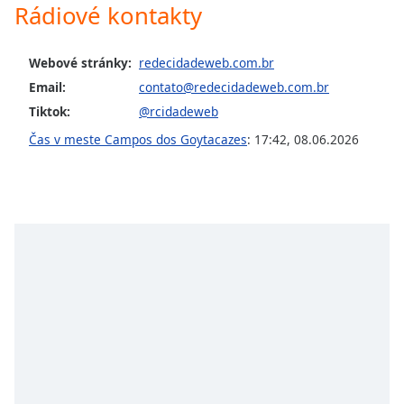
Rádiové kontakty
Opacity
Webové stránky:
redecidadeweb.com.br
Email:
contato@redecidadeweb.com.br
Caption
Area
Tiktok:
@rcidadeweb
Background
Čas v meste Campos dos Goytacazes
:
17:42
,
08.06.2026
Color
Opacity
Font
Size
Text
Edge
Style