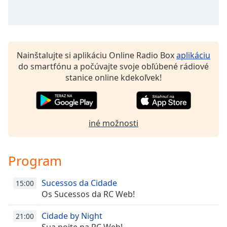
Font
Family
Reset
Nainštalujte si aplikáciu Online Radio Box
aplikáciu
Done
do smartfónu a počúvajte svoje obľúbené rádiové
Close
stanice online kdekoľvek!
Modal
Dialog
End
of
dialog
iné možnosti
window.
Program
Sucessos da Cidade
15:00
Os Sucessos da RC Web!
Cidade by Night
21:00
Sua noite na RC Web!