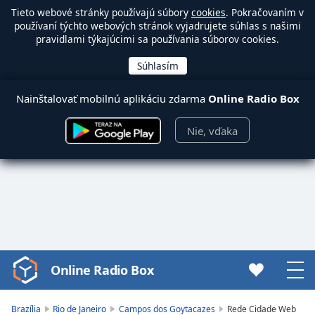
Tieto webové stránky používajú súbory
cookies
. Pokračovaním v
používaní týchto webových stránok vyjadrujete súhlas s našimi
pravidlami týkajúcimi sa používania súborov cookies.
Nainštalovať mobilnú aplikáciu zdarma
Online Radio Box
Nie, vďaka
Online Radio Box
Video
Player
is
Brazília
Rio de Janeiro
Campos dos Goytacazes
Rede Cidade Web