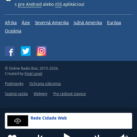
s
pre Android
alebo
iOS
aplikáciou!
Afrika
Ázie
Severná Amerika
Južná Amerika
Európa
Oceánia
© Online Radio Box, 2015-2026.
Created by
Final Level
Podmienky
Ochrana súkromia
Spätná väzba
Widgety
Pre rádiové stanice
Rede Cidade Web