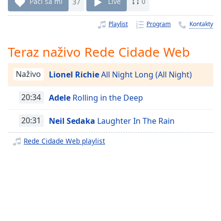
Remaining
Páči sa mi
37
Live
0
Time
-
-:-
Playlist
Program
Kontakty
1x
Teraz naživo Rede Cidade Web
Playback
Rate
Naživo
Lionel Richie
All Night Long (All Night)
Chapters
20:34
Adele
Rolling in the Deep
Chapters
20:31
Neil Sedaka
Laughter In The Rain
Descriptions
descriptions
Rede Cidade Web playlist
off
,
selected
Subtitles
subtitles
settings
,