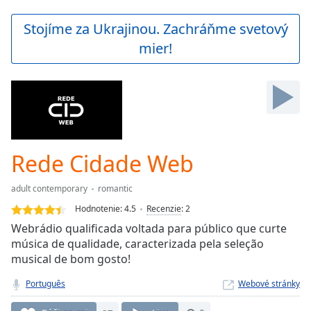
loading.
Play
Stojíme za Ukrajinou. Zachráňme svetový
Video
mier!
Play
Skip
Backward
Skip
Forward
Mute
Current
Time
0:00
Rede Cidade Web
/
Duration
-:-
adult contemporary
romantic
Loaded
:
0.00%
Hodnotenie:
4.5
Recenzie
:
2
Stream
Webrádio qualificada voltada para público que curte
Type
LIVE
música de qualidade, caracterizada pela seleção
Seek to
musical de bom gosto!
live,
currently
Português
Webové stránky
behind
live
LIVE