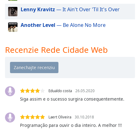
of
Lenny Kravitz
— It Ain't Over 'Til It's Over
dialog
window.
Escape
Another Level
— Be Alone No More
will
cancel
and
Recenzie Rede Cidade Web
close
the
window.
Text
Color
Edualdo costa
26.05.2020
Siga assim e o sucesso surgira consequentemente.
Opacity
Laert Oliveira
30.10.2018
Text
Programação para ouvir o dia inteiro. A melhor !!!
Background
Color