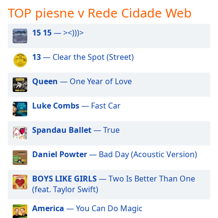
opens
TOP piesne v Rede Cidade Web
subtitles
settings
dialog
15 15
— ><)))>
subtitles
off
,
13
— Clear the Spot (Street)
selected
Queen
— One Year of Love
Audio
Track
Luke Combs
— Fast Car
Picture-
in-
Picture
Spandau Ballet
— True
Fullscreen
This
Daniel Powter
— Bad Day (Acoustic Version)
is
a
modal
BOYS LIKE GIRLS
— Two Is Better Than One
window.
(feat. Taylor Swift)
America
— You Can Do Magic
Beginning