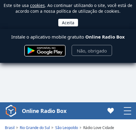
Este site usa
cookies
. Ao continuar utilizando o site, você está de
acordo com a nossa política de utilização de cookies.
Instale o aplicativo mobile gratuito
Online Radio Box
Não, obrigado
Online Radio Box
Video
Player
is
Brasil
Rio Grande do Sul
São Leopoldo
Rádio Love Cidade
loading.