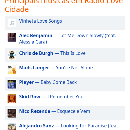
Principais músicas em Rádio Love
subtitles
Cidade
settings
dialog
subtitles
Vinheta Love Songs
off
,
selected
Alec Benjamin
— Let Me Down Slowly (feat.
Alessia Cara)
Audio
Track
Chris de Burgh
— This Is Love
Picture-
in-
Mads Langer
— You're Not Alone
Picture
Fullscreen
This
Player
— Baby Come Back
is
a
Skid Row
— I Remember You
modal
window.
Nico Rezende
— Esquece e Vem
Beginning
Alejandro Sanz
— Looking for Paradise (feat.
of