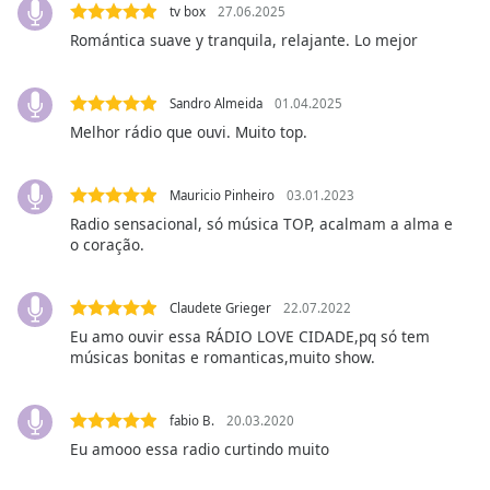
tv box
27.06.2025
Opacity
Romántica suave y tranquila, relajante. Lo mejor
Caption
Sandro Almeida
01.04.2025
Area
Melhor rádio que ouvi. Muito top.
Background
Color
Mauricio Pinheiro
03.01.2023
Radio sensacional, só música TOP, acalmam a alma e
Opacity
o coração.
Font
Claudete Grieger
22.07.2022
Size
Eu amo ouvir essa RÁDIO LOVE CIDADE,pq só tem
músicas bonitas e romanticas,muito show.
Text
Edge
fabio B.
20.03.2020
Style
Eu amooo essa radio curtindo muito
Font