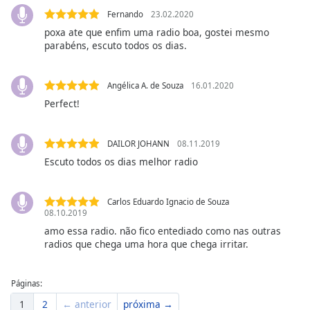
Family
Fernando
23.02.2020
poxa ate que enfim uma radio boa, gostei mesmo
parabéns, escuto todos os dias.
Reset
Done
Angélica A. de Souza
16.01.2020
Close
Modal
Perfect!
Dialog
End
of
DAILOR JOHANN
08.11.2019
dialog
Escuto todos os dias melhor radio
window.
Carlos Eduardo Ignacio de Souza
08.10.2019
amo essa radio. não fico entediado como nas outras
radios que chega uma hora que chega irritar.
Páginas:
1
2
← anterior
próxima →