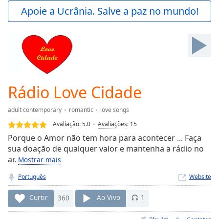
Play
Apoie a Ucrânia. Salve a paz no mundo!
Video
Play
Skip
Backward
Skip
Forward
Mute
Current
Rádio Love Cidade
Time
0:00
/
adult contemporary
romantic
love songs
Duration
-:-
Avaliação:
5.0
Avaliações
:
15
Loaded
:
Porque o Amor não tem hora para acontecer ... Faça
0.00%
sua doação de qualquer valor e mantenha a rádio no
Stream
ar.
Type
LIVE
Mostrar mais
Seek to
Português
Website
live,
currently
behind
Curtir
360
Ao Vivo
1
live
LIVE
Remaining