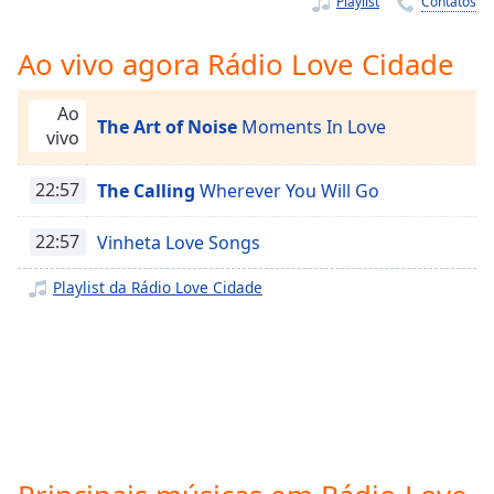
Playlist
Contatos
Time
-
-:-
Ao vivo agora Rádio Love Cidade
1x
Playback
Ao
Rate
The Art of Noise
Moments In Love
vivo
Chapters
22:57
The Calling
Wherever You Will Go
Chapters
22:57
Vinheta Love Songs
Descriptions
Playlist da Rádio Love Cidade
descriptions
off
,
selected
Subtitles
subtitles
settings
,
opens