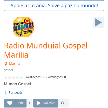
Play
Apoie a Ucrânia. Salve a paz no mundo!
Video
Play
Skip
Backward
Skip
Forward
Mute
Current
Radio Munduial Gospel
Time
0:00
Marilia
/
Duration
-:-
Loaded
:
Marília
0.00%
gospel
Stream
Avaliação:
0.0
Avaliações
:
0
Type
LIVE
Mundo Gospel
Seek to
live,
currently
Português
behind
live
LIVE
Curtir
1
Ao Vivo
0
Remaining