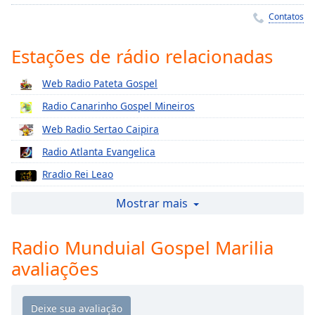
Time
-
Contatos
-:-
1x
Estações de rádio relacionadas
Playback
Rate
Web Radio Pateta Gospel
Radio Canarinho Gospel Mineiros
Chapters
Web Radio Sertao Caipira
Chapters
Radio Atlanta Evangelica
Descriptions
Rradio Rei Leao
descriptions
Web Radio Talisma
off
,
Mostrar mais
selected
Radio Rio Claro Fm
Radio Munduial Gospel Marilia
Web Tadio Coutry Gospel
Subtitles
avaliações
Radio Sena Gospel
subtitles
settings
,
Web Radio Cristo Rei
opens
Web Radio Maranata Gospel