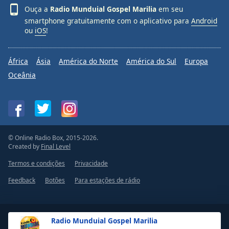
Ouça a
Radio Munduial Gospel Marilia
em seu
smartphone gratuitamente com o aplicativo para
Android
ou
iOS
!
África
Ásia
América do Norte
América do Sul
Europa
Oceânia
© Online Radio Box, 2015-2026.
Created by
Final Level
Termos e condições
Privacidade
Feedback
Botões
Para estações de rádio
Radio Munduial Gospel Marilia