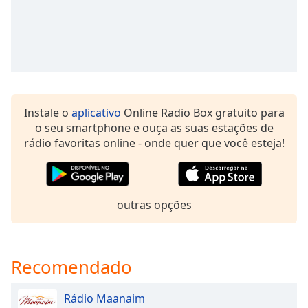
dialog
Radio Sertao Gospel FM
window.
Escape
Radio Vale Da Pedra
will
Radio Pateta Hinos Anos 80
cancel
and
Radio Planeta Mundial
close
Radio Interativa Retro Mix
Instale o
aplicativo
Online Radio Box gratuito para
the
o seu smartphone e ouça as suas estações de
window.
Radio Dinamica Mundial
rádio favoritas online - onde quer que você esteja!
Radio Aguia Mundial
Text
Color
Web Radio Review Gospel
Radio Assembleia Missao
outras opções
Opacity
Radio Kativa Hinos Antigos
Web Radio Esperança Gospel
Text
Recomendado
Radio Setao Gospel
Background
Color
Web Radio Rio Claro
Rádio Maanaim