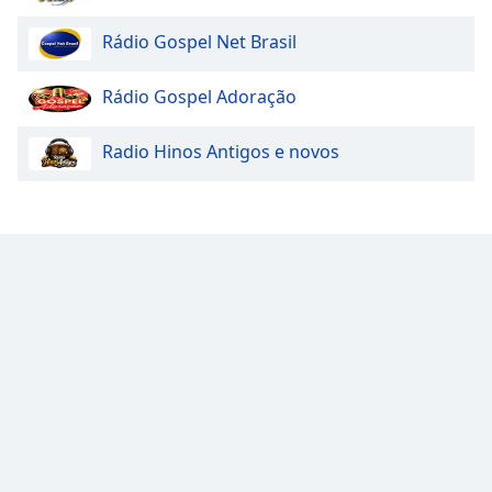
Cidade Web Radio
Family
Rádio Gospel Net Brasil
Reset
Rádio Gospel Adoração
Done
Close
Radio Hinos Antigos e novos
Modal
Dialog
End
of
dialog
window.