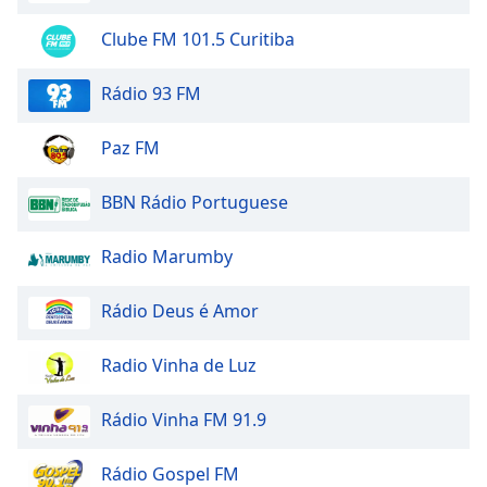
Radio Sertao Gospel
Opacity
Clube FM 101.5 Curitiba
Radio Saudade Da Roça
Radio Sucesso Maraba
Caption
Rádio 93 FM
Radio Recanto Gospel
Area
Background
Radio Sao Leopoudo Gospel
Paz FM
Color
Radio Rio Mundial
BBN Rádio Portuguese
Web Radio Sol De Cristo
Opacity
Radio Cristo Rei
Radio Marumby
Web Radio Mundial De Cristo
Font
Rádio Deus é Amor
Size
Rede Canarinho Gospel
Radio Sucesso Mundial
Radio Vinha de Luz
Text
Radio Nova Israel
Edge
Rádio Vinha FM 91.9
Style
Radio Pan Mundial
Radio Like Gospel
Rádio Gospel FM
Font