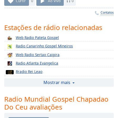
Curtir
0
Ao Vivo
0
Time
-
-:-
Contatos
1x
Estações de rádio relacionadas
Playback
Rate
Web Radio Pateta Gospel
Chapters
Radio Canarinho Gospel Mineiros
Chapters
Web Radio Sertao Caipira
Descriptions
Radio Atlanta Evangelica
descriptions
Rradio Rei Leao
off
,
Web Radio Talisma
selected
Mostrar mais
Radio Rio Claro Fm
Subtitles
Radio Mundial Gospel Chapadao
Web Tadio Coutry Gospel
subtitles
Do Ceu avaliações
Radio Sena Gospel
settings
,
opens
Web Radio Cristo Rei