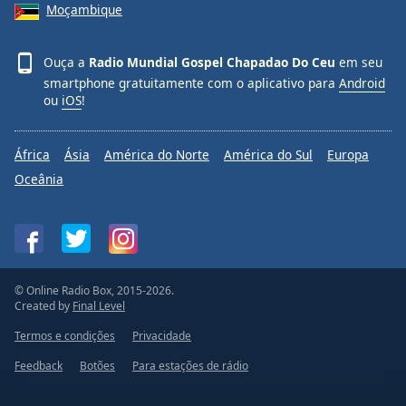
Moçambique
Ouça a
Radio Mundial Gospel Chapadao Do Ceu
em seu
smartphone gratuitamente com o aplicativo para
Android
ou
iOS
!
África
Ásia
América do Norte
América do Sul
Europa
Oceânia
© Online Radio Box, 2015-2026.
Created by
Final Level
Termos e condições
Privacidade
Feedback
Botões
Para estações de rádio