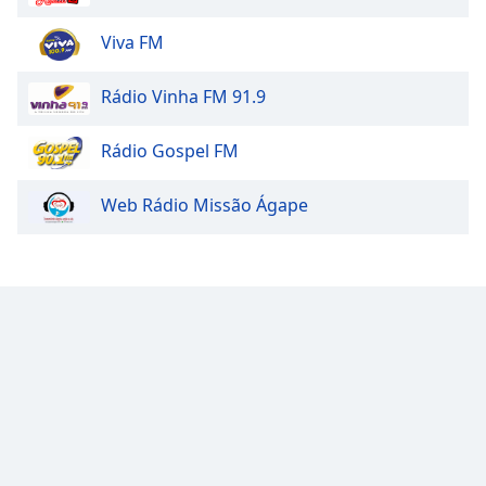
Radio Like Gospel
Family
Cidade Web Radio
Viva FM
Reset
Rádio Vinha FM 91.9
Done
Close
Rádio Gospel FM
Modal
Dialog
End
Web Rádio Missão Ágape
of
dialog
window.