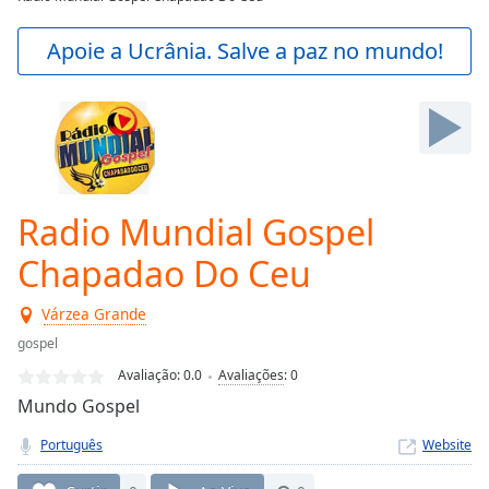
Play
Video
Apoie a Ucrânia. Salve a paz no mundo!
Play
Skip
Backward
Skip
Forward
Mute
Current
Time
0:00
Radio Mundial Gospel
/
Duration
-:-
Chapadao Do Ceu
Loaded
:
0.00%
Várzea Grande
Stream
gospel
Type
LIVE
Avaliação:
0.0
Avaliações
:
0
Seek to
live,
Mundo Gospel
currently
behind
Português
Website
live
LIVE
Remaining