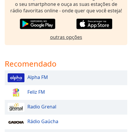
o seu smartphone e ouça as suas estações de
Opacity
rádio favoritas online - onde quer que você esteja!
Caption
Area
outras opções
Background
Color
Opacity
Recomendado
Alpha FM
Font
Size
Feliz FM
Text
Radio Grenal
Edge
Style
Rádio Gaúcha
Font