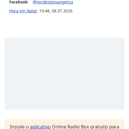
Facebook:
@nordesteevangelica
dialog
window.
Hora em Natal
:
19:48
,
08.07.2026
Escape
will
cancel
and
close
the
window.
Text
Color
Opacity
Text
Background
Color
Instale o
aplicativo
Online Radio Box gratuito para