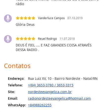
subtitles
rádio
settings
dialog
subtitles
Vanderluce Campos
07.10.2019
off
,
Glória Deus
selected
Audio
Reuel Rodrigo
11.07.2018
Track
DEUS É FIEL .... E FAZ GRANDES COISA ATRAVÉS
DESSA RADIO .
Picture-
in-
Picture
Contatos
Fullscreen
This
is
Endereço:
Rua Luiz XV, 10 - Bairro Nordeste - Natal/RN
a
modal
Telefone:
+(84) 3653-3780 / 3653-3315
window.
Site:
nordesteevangelica.com.br
Email:
radionordesteevangelica@hotmail.com
Beginning
WhatsApp:
+84988262255
of