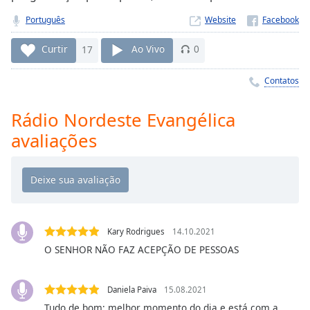
Time
-
-:-
Português
Website
1x
Curtir
17
Ao Vivo
0
Playback
Rate
Contatos
Chapters
Rádio Nordeste Evangélica
Chapters
avaliações
Descriptions
descriptions
off
,
selected
Kary Rodrigues
14.10.2021
Subtitles
O SENHOR NÃO FAZ ACEPÇÃO DE PESSOAS
subtitles
settings
,
Daniela Paiva
15.08.2021
opens
Tudo de bom; melhor momento do dia e está com a