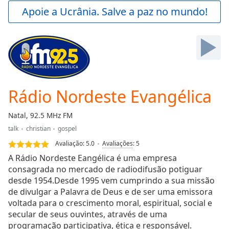
Play
Apoie a Ucrânia. Salve a paz no mundo!
Video
Play
Skip
Backward
Skip
Forward
Mute
Current
Rádio Nordeste Evangélica
Time
0:00
/
Natal, 92.5 MHz FM
Duration
-:-
talk
christian
gospel
Loaded
:
0.00%
Avaliação:
5.0
Avaliações
:
5
Stream
A Rádio Nordeste Eangélica é uma empresa
Type
LIVE
consagrada no mercado de radiodifusão potiguar
desde 1954.Desde 1995 vem cumprindo a sua missão
Seek to
live,
de divulgar a Palavra de Deus e de ser uma emissora
currently
voltada para o crescimento moral, espiritual, social e
behind
live
LIVE
secular de seus ouvintes, através de uma
Remaining
programação participativa, ética e responsável.