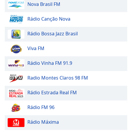
Nova Brasil FM
Family
Rádio Canção Nova
Reset
Done
Rádio Bossa Jazz Brasil
Close
Modal
Dialog
Viva FM
End
of
Rádio Vinha FM 91.9
dialog
window.
Radio Montes Claros 98 FM
Rádio Estrada Real FM
Rádio FM 96
Rádio Máxima