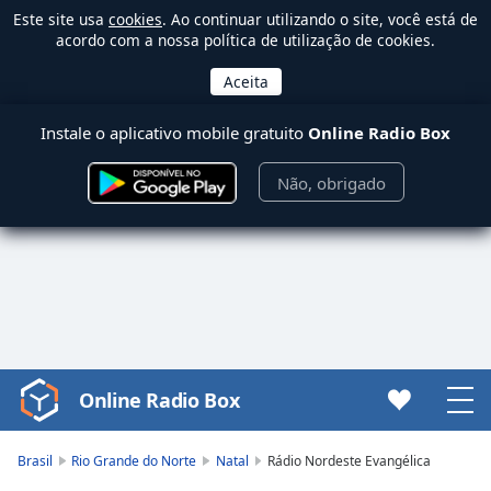
Este site usa
cookies
. Ao continuar utilizando o site, você está de
acordo com a nossa política de utilização de cookies.
Instale o aplicativo mobile gratuito
Online Radio Box
Não, obrigado
Online Radio Box
Video
Player
is
Brasil
Rio Grande do Norte
Natal
Rádio Nordeste Evangélica
loading.