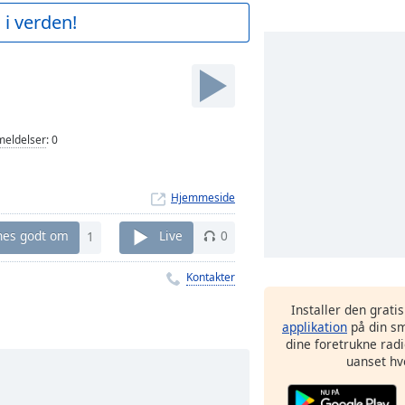
 i verden!
eldelser
:
0
Hjemmeside
nes godt om
1
Live
0
Kontakter
Installer den grati
applikation
på din sm
dine foretrukne radi
uanset hv