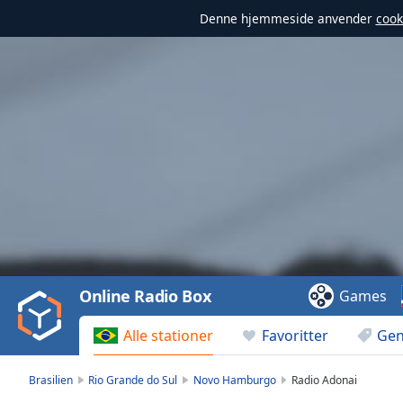
Denne hjemmeside anvender
cook
Video
Player
is
loading.
Play
Video
Online Radio Box
Games
Play
Skip
Alle stationer
Favoritter
Gen
Backward
Skip
Forward
Brasilien
Rio Grande do Sul
Novo Hamburgo
Radio Adonai
Mute