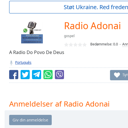
Current
Støt Ukraine. Red freden
Time
0:00
/
Duration
-:-
Radio Adonai
Loaded
:
0.00%
gospel
0:00
Bedømmelse:
0.0
Anm
Stream
Type
A Radio Do Povo De Deus
LIVE
Seek to
Português
live,
currently
behind
Sy
live
LIVE
Remaining
Time
-
-:-
Anmeldelser af Radio Adonai
1x
Playback
Rate