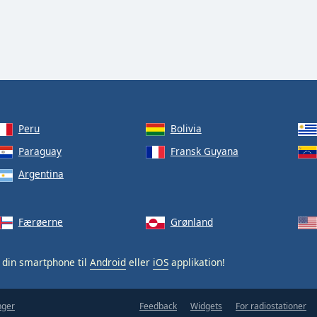
Peru
Bolivia
Paraguay
Fransk Guyana
Argentina
Færøerne
Grønland
 din smartphone til
Android
eller
iOS
applikation!
nger
Feedback
Widgets
For radiostationer