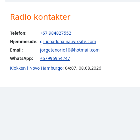
Chapters
Chapters
Radio kontakter
Descriptions
Telefon:
+67 984827552
descriptions
Hjemmeside:
grupoadonaina.wixsite.com
off
,
Email:
jorgetenorio10@hotmail.com
selected
WhatsApp:
+67996954247
Subtitles
Klokken i Novo Hamburgo
:
04:07
,
08.08.2026
subtitles
settings
,
opens
subtitles
settings
dialog
subtitles
off
,
selected