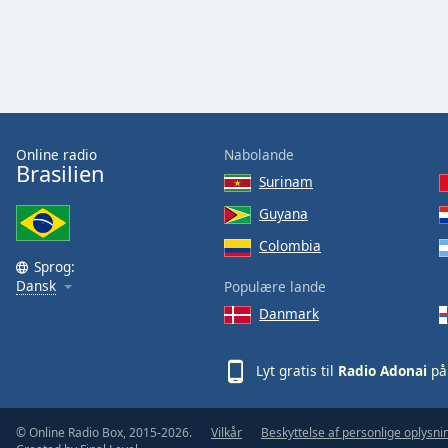
Audio
Track
Picture-
in-
Picture
Fullscreen
This
Online radio
Nabolande
is
Brasilien
a
Surinam
modal
Guyana
window.
Colombia
Sprog:
Beginning
Dansk
Populære lande
of
Danmark
dialog
window.
Escape
Lyt gratis til
Radio Adonai
på
will
cancel
and
© Online Radio Box, 2015-2026.
Vilkår
Beskyttelse af personlige oplysni
close