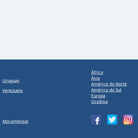
África
Ásia
Uruguay
América do Norte
América do Sul
Venezuela
Europa
Oceânia
Moçambique