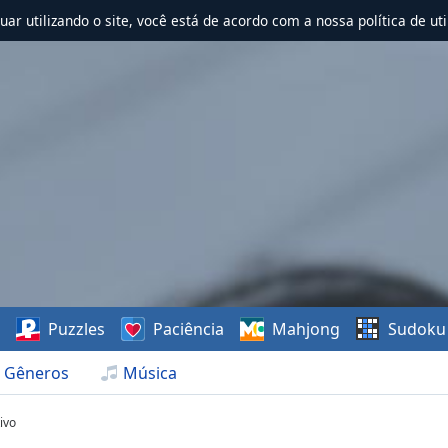
nuar utilizando o site, você está de acordo com a nossa política de uti
s
Puzzles
Paciência
Mahjong
Sudoku
Gêneros
Música
ivo