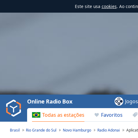
Este site usa
cookies
. Ao conti
Video
Player
is
loading.
Play
Video
Online Radio Box
Jogo
Play
Skip
Todas as estações
Favoritos
Backward
Skip
Forward
Brasil
Rio Grande do Sul
Novo Hamburgo
Radio Adonai
Aplicat
Mute