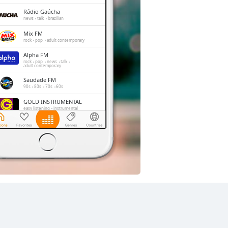
Rádio Gaúcha
news
talk
brazilian
Mix FM
rock
pop
adult contemporary
Alpha FM
rock
pop
news
talk
adult contemporary
Saudade FM
90s
80s
70s
60s
GOLD INSTRUMENTAL
easy listening
instrumental
Rádio Metropolitana
dance
rock
pop
1.FM - Love Classics
adult contemporary
romantic
love songs