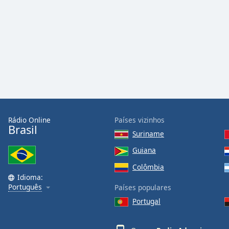
Audio
Track
Picture-
in-
Picture
Fullscreen
This
is
a
modal
window.
Rádio Online
Países vizinhos
Brasil
Suriname
Beginning
of
Guiana
dialog
Colômbia
window.
Idioma:
Escape
Português
Países populares
will
Portugal
cancel
and
close