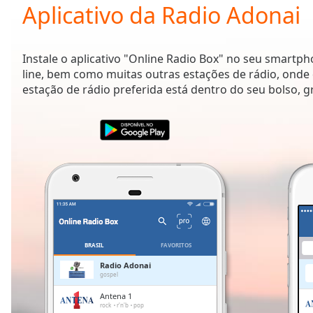
Current
Aplicativo da Radio Adonai
Time
0:00
/
Duration
-:-
Instale o aplicativo "Online Radio Box" no seu smartp
Loaded
:
line, bem como muitas outras estações de rádio, onde 
0.00%
estação de rádio preferida está dentro do seu bolso, g
0:00
Stream
Type
LIVE
Seek to
live,
currently
behind
live
LIVE
Remaining
Time
-
-:-
BRASIL
FAVORITOS
1x
Radio Adonai
gospel
Playback
Rate
Antena 1
rock
r'n'b
pop