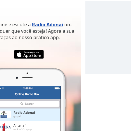
hone e escute a
Radio Adonai
on-
quer que você esteja! Agora a sua
raças ao nosso prático app.
Radio Adonai
gospel
Antena 1
rock
r'n'b
pop