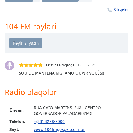
Remaining
Time
-
Əlaqələr
-:-
104 FM rəyləri
1x
Playback
Rate
Chapters
Chapters
Cristina Bragança
18.05.2021
SOU DE MANTENA MG. AMO OUVIR VOCÊS!!!
Descriptions
descriptions
Radio əlaqələri
off
,
selected
RUA CAIO MARTINS, 248 - CENTRO -
Subtitles
Ünvan:
GOVERNADOR VALADARES/MG
subtitles
Telefon:
+(33) 3278-7006
settings
,
Sayt:
www.104fmgospel.com.br