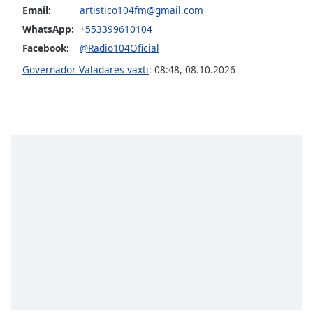
opens
Email:
artistico104fm@gmail.com
subtitles
WhatsApp:
+553399610104
settings
dialog
Facebook:
@Radio104Oficial
subtitles
Governador Valadares vaxtı
:
08:48
,
08.10.2026
off
,
selected
Audio
Track
Picture-
in-
Picture
Fullscreen
This
is
a
modal
window.
Beginning