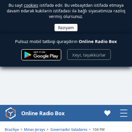
Bu sayt
cookies
istifadə edir. Bu vebsaytdan istifadə etməyə
davam edərək kukilərin istifadəsi ilə bağlı siyasətimizə razılıq
vermiş olursunuz.
Pulsuz mobil tətbiqi quraşdırın
Online Radio Box
Xeyr, təşəkkürlər
Online Radio Box
Video
Player
is
Braziliya
Minas-Jerays
Governador Valadares
104 FM