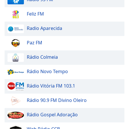
Opacity
Feliz FM
Radio Aparecida
Caption
Area
Background
Paz FM
Color
Rádio Colmeia
Opacity
Rádio Novo Tempo
Font
Rádio Vitória FM 103.1
Size
Rádio 90.9 FM Divino Oleiro
Text
Edge
Rádio Gospel Adoração
Style
Web Rádio CCB