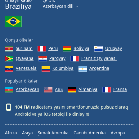
Onlayn Radio
Dil:
Braziliya
Azərbaycan dili
Qonşu ölkələr
Surinam
Peru
Boliviya
Uruqvay
Qvayana
Parqvay
Fransız Qviyanası
Venesuela
Kolumbiya
Argentina
Populyar ölkələr
Azərbaycan
ABŞ
Almaniya
Fransa
104 FM
radiostansiyasını smartfonunuzda pulsuz olaraq
Android
və ya
iOS
tətbiqi ilə dinləyin!
Afrika
Asiya
Şimali Amerika
Cənubi Amerika
Avropa