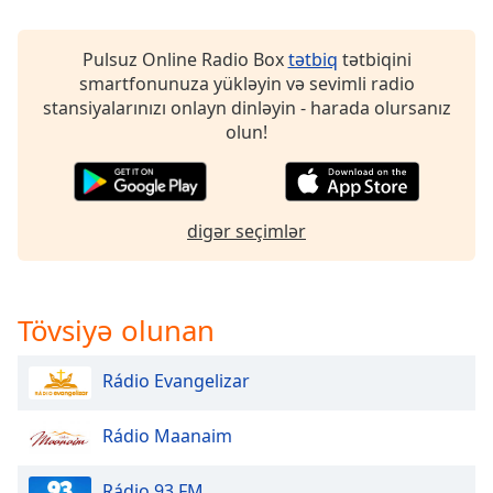
of
dialog
window.
Pulsuz Online Radio Box
tətbiq
tətbiqini
Escape
smartfonunuza yükləyin və sevimli radio
will
stansiyalarınızı onlayn dinləyin - harada olursanız
cancel
olun!
and
close
the
window.
digər seçimlər
Text
Color
Tövsiyə olunan
Opacity
Rádio Evangelizar
Text
Rádio Maanaim
Background
Color
Rádio 93 FM