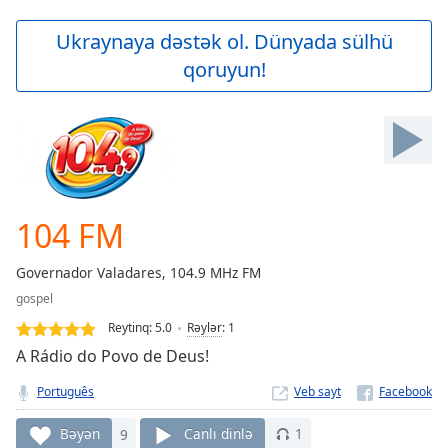
loading.
Play
Ukraynaya dəstək ol. Dünyada sülhü
Video
qoruyun!
Play
Skip
Backward
Skip
Forward
Mute
Current
Time
0:00
104 FM
/
Duration
-:-
Governador Valadares, 104.9 MHz FM
Loaded
:
gospel
0.00%
Stream
Reytinq:
5.0
Rəylər
:
1
Type
LIVE
A Rádio do Povo de Deus!
Seek to
live,
Português
Veb sayt
currently
behind
live
LIVE
Bəyən
9
Canlı dinlə
1