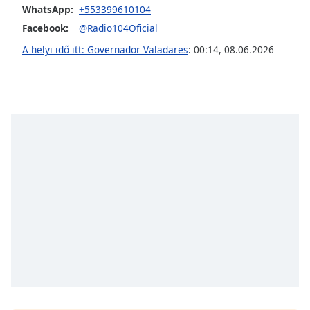
opens
WhatsApp:
+553399610104
subtitles
Facebook:
@Radio104Oficial
settings
dialog
A helyi idő itt: Governador Valadares
:
00:14
,
08.06.2026
subtitles
off
,
selected
Audio
Track
Picture-
in-
Picture
Fullscreen
This
is
a
modal
window.
Beginning