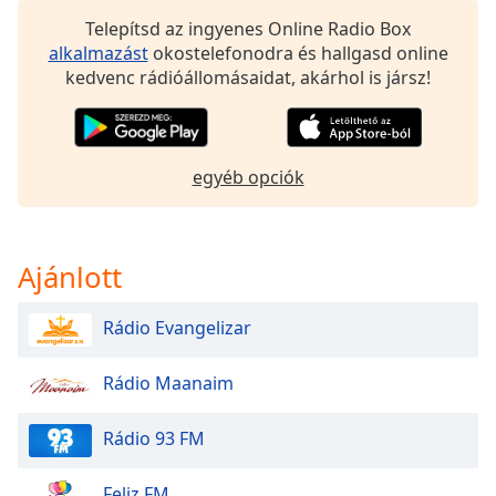
of
Telepítsd az ingyenes Online Radio Box
dialog
alkalmazást
okostelefonodra és hallgasd online
window.
kedvenc rádióállomásaidat, akárhol is jársz!
Escape
will
cancel
and
egyéb opciók
close
the
window.
Ajánlott
Text
Color
Rádio Evangelizar
Opacity
Rádio Maanaim
Text
Rádio 93 FM
Background
Color
Feliz FM