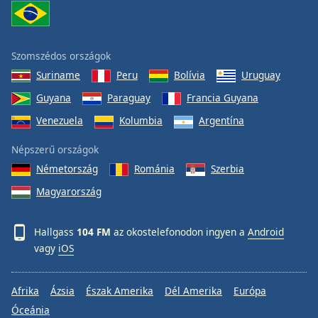
Szomszédos országok
Suriname
Peru
Bolívia
Uruguay
Guyana
Paraguay
Francia Guyana
Venezuela
Kolumbia
Argentína
Népszerű országok
Németország
Románia
Szerbia
Magyarország
Hallgass
104 FM
az okostelefonodon ingyen a
Android
vagy
iOS
Afrika
Ázsia
Észak Amerika
Dél Amerika
Európa
Óceánia