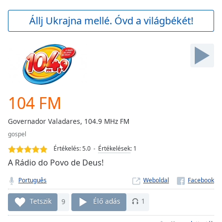
loading.
Play
Állj Ukrajna mellé. Óvd a világbékét!
Video
Play
Skip
Backward
Skip
Forward
Mute
Current
104 FM
Time
0:00
/
Governador Valadares, 104.9 MHz FM
Duration
-:-
gospel
Loaded
:
0.00%
Értékelés:
5.0
Értékelések
:
1
Stream
A Rádio do Povo de Deus!
Type
LIVE
Português
Weboldal
Seek to
live,
currently
Tetszik
9
Élő adás
1
behind
live
LIVE