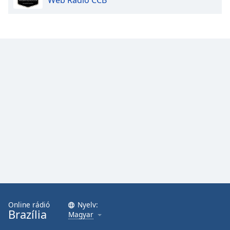
Font
Family
Reset
Done
Close
Modal
Dialog
End
of
dialog
window.
Online rádió
Nyelv:
Brazília
Magyar