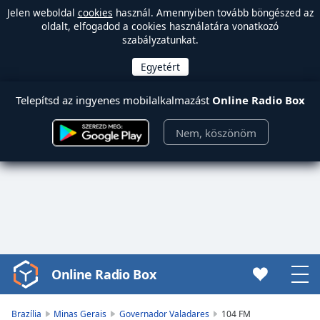
Jelen weboldal
cookies
használ. Amennyiben tovább böngészed az
oldalt, elfogadod a cookies használatára vonatkozó
szabályzatunkat.
Telepítsd az ingyenes mobilalkalmazást
Online Radio Box
Nem, köszönöm
Online Radio Box
Video
Player
is
Brazília
Minas Gerais
Governador Valadares
104 FM