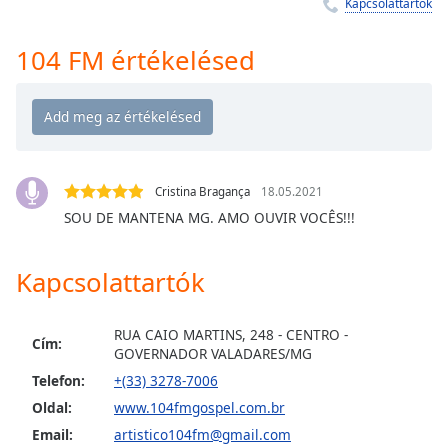
Remaining
Kapcsolattartók
Time
-
-:-
104 FM értékelésed
1x
Playback
Rate
Chapters
Cristina Bragança
18.05.2021
Chapters
SOU DE MANTENA MG. AMO OUVIR VOCÊS!!!
Descriptions
Kapcsolattartók
descriptions
off
,
selected
RUA CAIO MARTINS, 248 - CENTRO -
Cím:
GOVERNADOR VALADARES/MG
Subtitles
Telefon:
+(33) 3278-7006
subtitles
Oldal:
www.104fmgospel.com.br
settings
,
Email:
artistico104fm@gmail.com