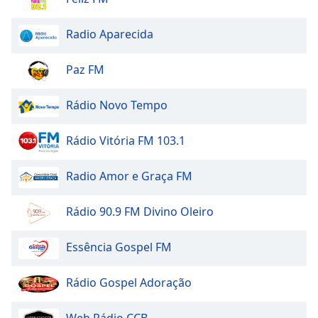
Opacity
Radio Aparecida
Paz FM
Caption
Area
Background
Rádio Novo Tempo
Color
Rádio Vitória FM 103.1
Opacity
Radio Amor e Graça FM
Font
Rádio 90.9 FM Divino Oleiro
Size
Essência Gospel FM
Text
Edge
Rádio Gospel Adoração
Style
Web Rádio CCB