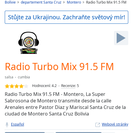
is
Bolívie
departement Santa Cruz
Montero
Radio Turbo Mix 91.5 FM
loading.
Play
Stůjte za Ukrajinou. Zachraňte světový mír!
Video
Play
Skip
Backward
Skip
Forward
Mute
Current
Radio Turbo Mix 91.5 FM
Time
0:00
/
salsa
cumbia
Duration
-:-
Hodnocení:
4.2
Recenze
:
5
Loaded
:
Radio Turbo Mix 91.5 FM - Montero, La Super
0.00%
Sabrosona de Montero transmite desde la calle
Stream
Arenales entre Pastor Diaz y Mariscal Santa Cruz de la
Type
LIVE
ciudad de Montero Santa Cruz Bolivia
Seek to
live,
currently
Español
Webové stránky
behind
live
LIVE