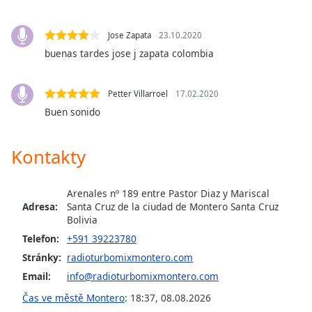
opens
subtitles
Jose Zapata
23.10.2020
settings
buenas tardes jose j zapata colombia
dialog
subtitles
off
,
Petter Villarroel
17.02.2020
selected
Buen sonido
Audio
Track
Kontakty
Picture-
in-
Picture
Arenales nº 189 entre Pastor Diaz y Mariscal
Adresa:
Santa Cruz de la ciudad de Montero Santa Cruz
Fullscreen
This
Bolivia
is
Telefon:
+591 39223780
a
Stránky:
radioturbomixmontero.com
modal
Email:
info@radioturbomixmontero.com
window.
Čas ve městě Montero
:
18:37
,
08.08.2026