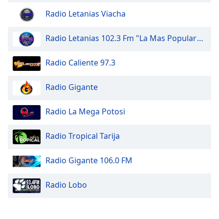
Radio Letanias Viacha
Font
Family
Radio Letanias 102.3 Fm "La Mas Popular" HD
Reset
Radio Caliente 97.3
Done
Close
Radio Gigante
Modal
Dialog
End
Radio La Mega Potosi
of
dialog
Radio Tropical Tarija
window.
Radio Gigante 106.0 FM
Radio Lobo