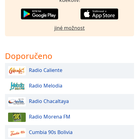
Color
Opacity
jiné možnost
Caption
Area
Background
Doporučeno
Color
Radio Caliente
Opacity
Radio Melodia
Font
Size
Radio Chacaltaya
Radio Morena FM
Text
Edge
Style
Cumbia 90s Bolivia