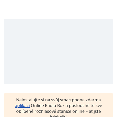
Beginning
of
dialog
window.
Escape
will
cancel
and
close
the
window.
Text
Color
Opacity
Nainstalujte si na svůj smartphone zdarma
aplikaci
Online Radio Box a poslouchejte své
Text
oblíbené rozhlasové stanice online – ať jste
Background
kdekoliv!