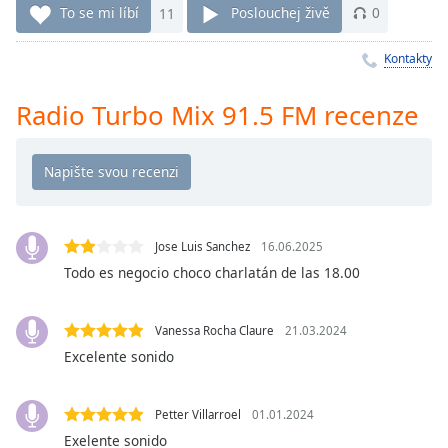
To se mi líbí
11
Poslouchej živě
0
Remaining
Time
-
Kontakty
-:-
1x
Radio Turbo Mix 91.5 FM recenze
Playback
Rate
Chapters
Chapters
Jose Luis Sanchez
16.06.2025
Descriptions
Todo es negocio choco charlatán de las 18.00
descriptions
off
,
Vanessa Rocha Claure
21.03.2024
selected
Excelente sonido
Subtitles
Petter Villarroel
01.01.2024
subtitles
Exelente sonido
settings
,