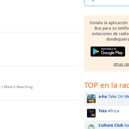
M
Instala la aplicación
Box para su teléf
estaciones de radio
dondequiera
otras o
TOP en la ra
- I Want A New Drug
a-ha
Take On M
Toto
Africa
Culture Club
Ka