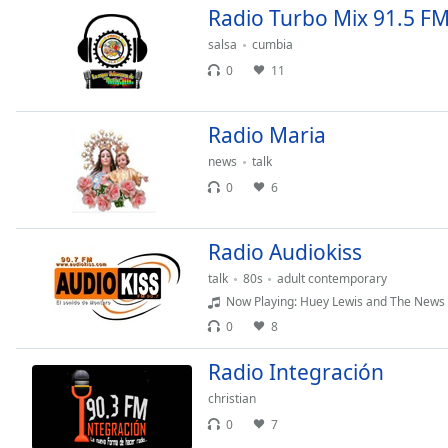
Chapters
Radio Turbo Mix 91.5 F
Chapters
salsa
cumbia
0
11
Descriptions
descriptions
Radio Maria
off
,
selected
news
talk
0
6
Subtitles
subtitles
Radio Audiokiss
settings
,
talk
80s
adult contemporary
opens
Now Playing: Huey Lewis and The News 
subtitles
settings
0
8
dialog
Radio Integración
subtitles
off
,
christian
selected
0
7