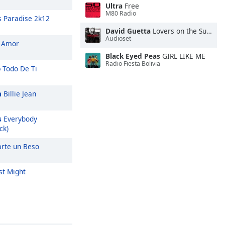
Ultra
Free
M80 Radio
 Paradise 2k12
David Guetta
Lovers on the Sun (feat. Sam Martin)
Audioset
 Amor
Black Eyed Peas
GIRL LIKE ME
Radio Fiesta Bolivia
o
Todo De Ti
n
Billie Jean
s
Everybody
ck)
rte un Beso
st Might