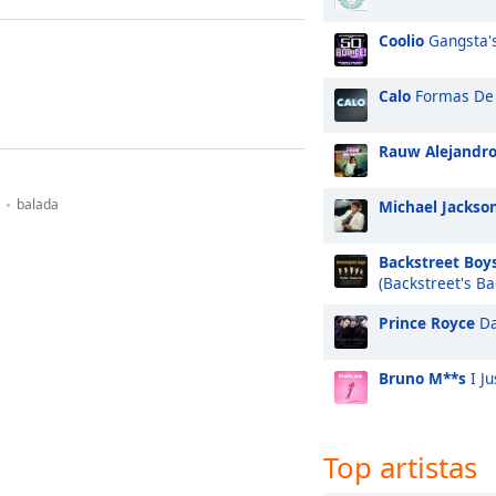
Coolio
Gangsta's
Calo
Formas De
Rauw Alejandr
balada
Michael Jackso
Backstreet Boy
(Backstreet's Ba
Prince Royce
Da
Bruno M**s
I Ju
Top artistas