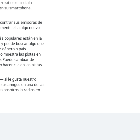
ro sitio o si instala
en su smartphone.
contrar sus emisoras de
emente elija algo nuevo
ás populares están en la
ta y puede buscar algo que
 género o país.
ho muestra las pistas en
. Puede cambiar de
hacer clic en las pistas
— si le gusta nuestro
 a sus amigos en una de las
n nosotros la radios en