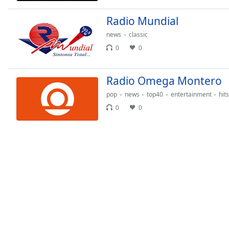
Audio
Track
Radio Mundial
Picture-
news
classic
in-
Picture
0
0
Fullscreen
This
Radio Omega Montero
is
a
pop
news
top40
entertainment
hits
modal
0
0
window.
Beginning
of
dialog
window.
Escape
will
cancel
and
close