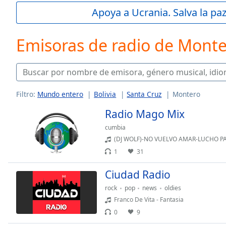
Current
Apoya a Ucrania. Salva la pa
Time
0:00
/
Duration
-:-
Emisoras de radio de Mont
Loaded
:
0.00%
0:00
Stream
Type
LIVE
Filtro:
Mundo entero
Bolivia
Santa Cruz
Montero
Seek to
Radio Mago Mix
live,
currently
behind
cumbia
live
LIVE
(DJ WOLF)-NO VUELVO AMAR-LUCHO PAZ-(CUMBIA RETRO) - (
Remaining
1
31
Time
-
-:-
Ciudad Radio
rock
pop
news
oldies
1x
Franco De Vita - Fantasia
Playback
Rate
0
9