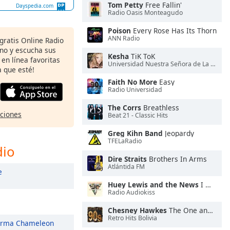
Tom Petty
Free Fallin'
Dayspedia.com
Radio Oasis Monteagudo
Poison
Every Rose Has Its Thorn
ANN Radio
 gratis Online Radio
ono y escucha sus
Kesha
TiK ToK
 en línea favoritas
Universidad Nuestra Señora de La Paz
 que esté!
Faith No More
Easy
Radio Universidad
The Corrs
Breathless
pciones
Beat 21 - Classic Hits
Greg Kihn Band
Jeopardy
TFELaRadio
dio
Dire Straits
Brothers In Arms
Atlántida FM
e
Huey Lewis and the News
I Want a New Drug
Radio Audiokiss
Chesney Hawkes
The One and Only
Retro Hits Bolivia
rma Chameleon