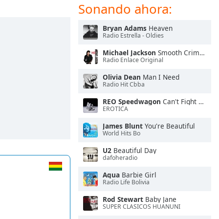
Sonando ahora:
Bryan Adams
Heaven
Radio Estrella - Oldies
Michael Jackson
Smooth Criminal
Radio Enlace Original
Olivia Dean
Man I Need
Radio Hit Cbba
REO Speedwagon
Can't Fight This Feeling
EROTICA
James Blunt
You're Beautiful
World Hits Bo
U2
Beautiful Day
dafoheradio
Aqua
Barbie Girl
Radio Life Bolivia
Rod Stewart
Baby Jane
SUPER CLASICOS HUANUNI