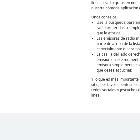
línea la radio gratis en nuest
nuestra cómoda aplicación 
Unos consejos:
Use la búsqueda para en
radio preferidas o simpl
que le atraiga.
Las emisoras de radio m
parte de arriba de la lis
especialmente quiera por
La casilla del lado derec
emisión en ese momento
emisora simplemente con 
que desea escuchar.
Y lo que es más importante 
sitio, por favor, cuénteselo
redes sociales y ¡escuche co
línea!