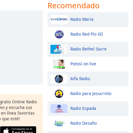
Recomendado
Radio Maria
Radio Red Pío XII
Radio Bethel Sucre
Potosí on live
Alfa Radio
Radio para Jesucristo
 gratis Online Radio
ono y escucha sus
Radio Espada
 en línea favoritas
 que esté!
Radio Desafio