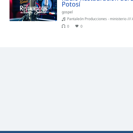
Potosí
Dialog
End
gospel
of
Pantaleón Producciones - ministerio /// AVIVAMIENT
dialog
0
0
window.