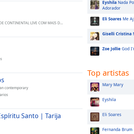
Eyshila
Nada Po
Adorador
Eli Soares
Me Aj
 RÁDIOS INTERLIGADAS NOSSO WHATSAPP 5511910270654 DEUS ABENÇOE
Giselli Cristina
M
Zoe Jollie
God I'
os
Top artistas
os
Mary Mary
ian contemporary
arios
Eyshila
spíritu Santo | Tarija
Eli Soares
Fernanda Brum