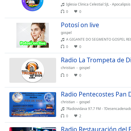
Color
Iglesia Clinica Celestial SJL - Apocalipsis 
0
0
Opacity
Potosí on live
gospel
Font
A GIGANTE DO SEGMENTO GOSPEL REDE CONTINENTAL LIVE COM MAIS DE 1.577
Size
0
0
Text
Radio La Trompeta de D
Edge
christian
gospel
Style
0
0
Font
Radio Pentecostes Pan 
Family
christian
gospel
?Radiovidava 97.7 FM - ?Desencadenado
Reset
0
2
Done
Close
Radio Restauración del E
Modal