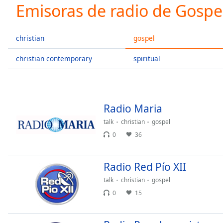
Current
Emisoras de radio de Gospe
Time
0:00
/
Duration
-:-
christian
gospel
Loaded
:
0.00%
christian contemporary
spiritual
0:00
Stream
Type
LIVE
Seek to
Radio Maria
live,
currently
talk
christian
gospel
behind
live
LIVE
0
36
Remaining
Time
-
-:-
Radio Red Pío XII
talk
christian
gospel
1x
0
15
Playback
Rate