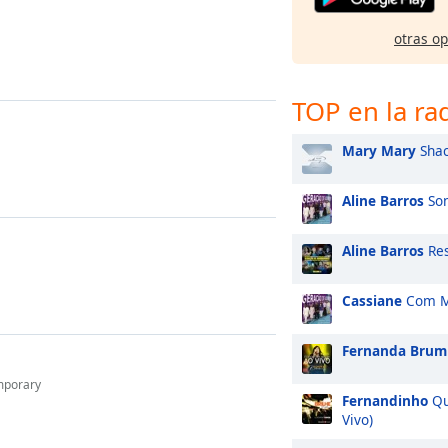
otras o
TOP en la ra
Mary Mary
Shac
Aline Barros
Son
Aline Barros
Res
Cassiane
Com M
Fernanda Brum
mporary
Fernandinho
Qu
Vivo)