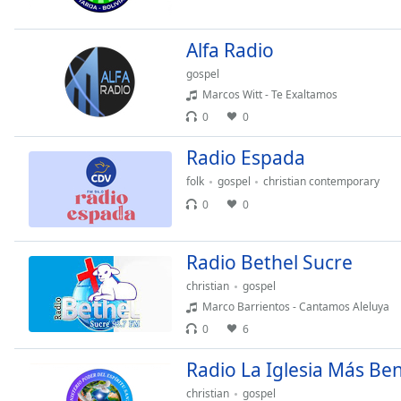
the
window.
Alfa Radio
gospel
Text
Marcos Witt - Te Exaltamos
Color
0
0
Opacity
Radio Espada
folk
gospel
christian contemporary
Text
0
0
Background
Color
Radio Bethel Sucre
christian
gospel
Opacity
Marco Barrientos - Cantamos Aleluya
0
6
Caption
Area
Radio La Iglesia Más Be
Background
christian
gospel