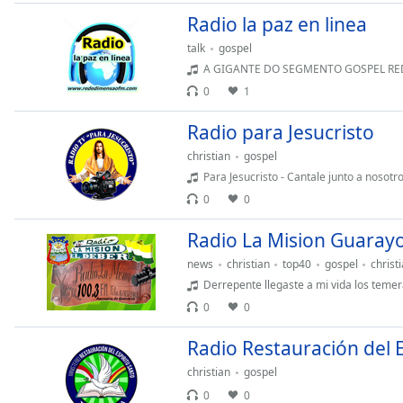
Audio
Radio la paz en linea
Track
talk
gospel
Picture-
A GIGANTE DO SEGMENTO GOSPEL REDE CONTINENTAL LIVE COM MAIS DE 1.577
in-
Picture
0
1
Fullscreen
This
Radio para Jesucristo
is
christian
gospel
a
Para Jesucristo - Cantale junto a nosotr
modal
0
0
window.
Radio La Mision Guaray
Beginning
of
news
christian
top40
gospel
christ
dialog
Derrepente llegaste a mi vida los temer
window.
0
0
Escape
will
Radio Restauración del E
cancel
christian
gospel
and
0
0
close