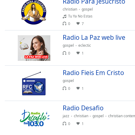
Radio Para Jesucristo
Chapters
christian
gospel
Chapters
Tu Ya No Estas
0
7
Descriptions
descriptions
Radio La Paz web live
off
,
gospel
eclectic
selected
0
1
Subtitles
Radio Fieis Em Cristo
subtitles
settings
,
gospel
opens
0
1
subtitles
settings
dialog
Radio Desafio
subtitles
jazz
christian
gospel
christian conte
off
,
0
1
selected