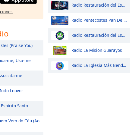
Radio Restauración del Espíritu Santo | Potosí
pciones
Radio Pentecostes Pan De Vida
dio
Radio Restauración del Espíritu Santo | Tarija
kles (Praise You)
Radio La Mision Guarayos
da-me, Usa-me
Radio La Iglesia Más Bendecida
suscita-me
uito Louvor
Espírito Santo
em Vem do Céu (Ao