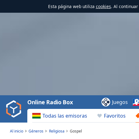
Esta página web utiliza
cookies
. Al continua
Video
Player
is
loading.
Play
Video
Online Radio Box
Juegos
Play
Skip
Todas las emisoras
Favoritos
Backward
Skip
Forward
Al inicio
Géneros
Religiosa
Gospel
Mute