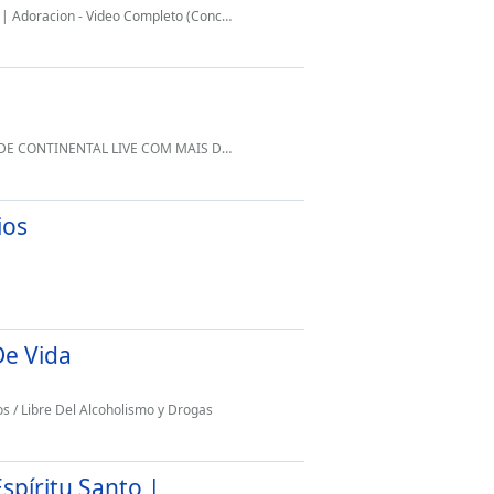
| Adoracion - Video Completo (Concierto)
 RÁDIOS INTERLIGADAS NOSSO WHATSAPP 5511910270654 DEUS ABENÇOE
ios
De Vida
s / Libre Del Alcoholismo y Drogas
spíritu Santo |