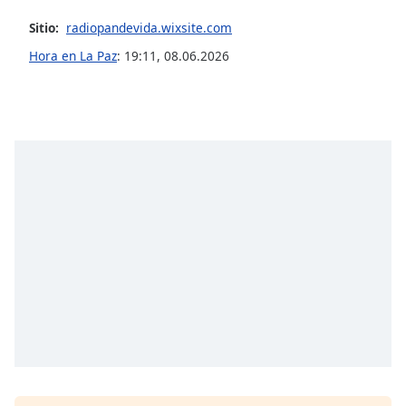
Sitio:
radiopandevida.wixsite.com
Opacity
Hora en La Paz
:
19:11
,
08.06.2026
Caption
Area
Background
Color
Opacity
Font
Size
Text
Edge
Style