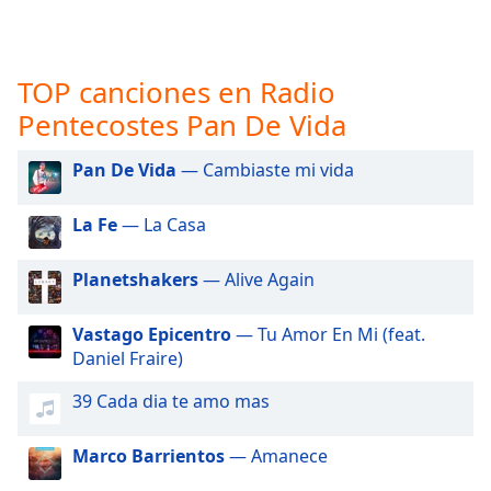
opens
subtitles
settings
dialog
TOP canciones en Radio
subtitles
Pentecostes Pan De Vida
off
,
selected
Pan De Vida
— Cambiaste mi vida
Audio
Track
La Fe
— La Casa
Picture-
in-
Planetshakers
— Alive Again
Picture
Fullscreen
This
Vastago Epicentro
— Tu Amor En Mi (feat.
is
Daniel Fraire)
a
39 Cada dia te amo mas
modal
window.
Marco Barrientos
— Amanece
Beginning