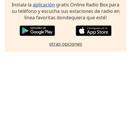
Instala la
aplicación
gratis Online Radio Box para
Font
su teléfono y escucha sus estaciones de radio en
Family
línea favoritas dondequiera que esté!
Reset
Done
Close
otras opciones
Modal
Dialog
End
of
dialog
window.