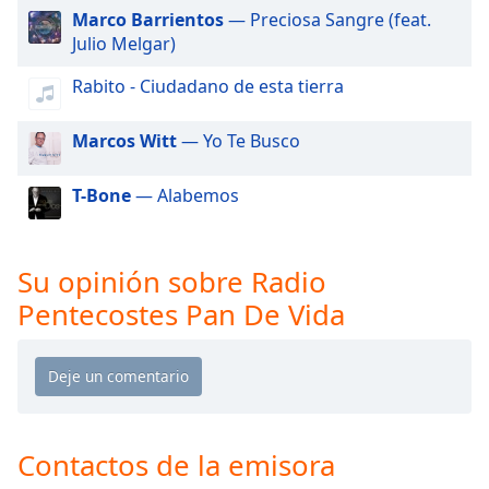
of
Marco Barrientos
— Preciosa Sangre (feat.
dialog
Julio Melgar)
window.
Escape
Rabito - Ciudadano de esta tierra
will
cancel
Marcos Witt
— Yo Te Busco
and
close
T-Bone
— Alabemos
the
window.
Su opinión sobre Radio
Text
Color
Pentecostes Pan De Vida
Opacity
Text
Background
Contactos de la emisora
Color