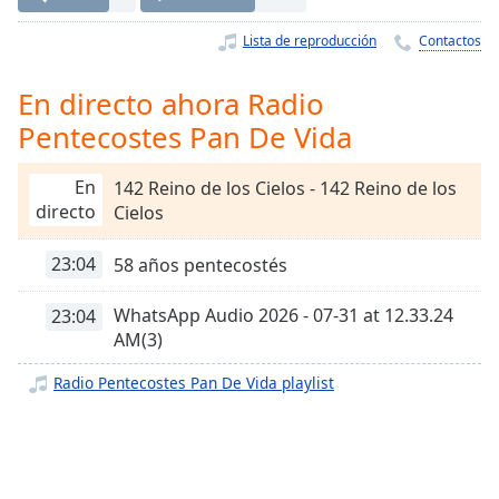
Remaining
Time
-
Lista de reproducción
Contactos
-:-
En directo ahora Radio
1x
Pentecostes Pan De Vida
Playback
Rate
En
142 Reino de los Cielos - 142 Reino de los
Chapters
directo
Cielos
Chapters
23:04
58 años pentecostés
Descriptions
WhatsApp Audio 2026 - 07-31 at 12.33.24
descriptions
23:04
AM(3)
off
,
selected
Radio Pentecostes Pan De Vida playlist
Subtitles
subtitles
settings
,