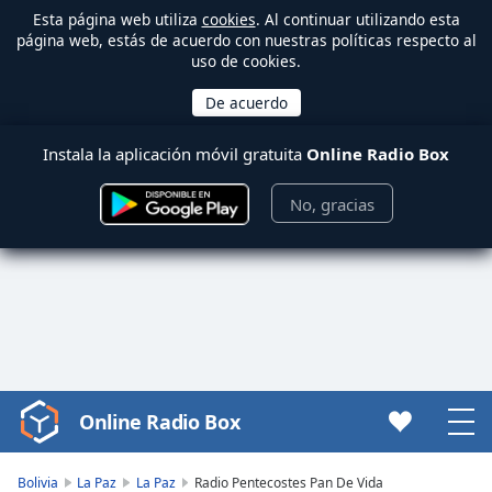
Esta página web utiliza
cookies
. Al continuar utilizando esta
página web, estás de acuerdo con nuestras políticas respecto al
uso de cookies.
Instala la aplicación móvil gratuita
Online Radio Box
No, gracias
Online Radio Box
Video
Player
is
Bolivia
La Paz
La Paz
Radio Pentecostes Pan De Vida