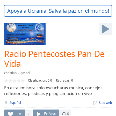
loading.
Play
Apoya a Ucrania. Salva la paz en el mundo!
Video
Play
Skip
Backward
Skip
Forward
Mute
Current
Radio Pentecostes Pan De
Time
0:00
Vida
/
Duration
-:-
Loaded
:
christian
gospel
0.00%
Clasificacion:
0.0
Retiradas
:
0
Stream
En esta emisora solo escucharas musica, concejos,
Type
LIVE
reflexiones, predicas y programacion en vivo
Seek to
live,
Español
Sitio web
currently
behind
live
LIVE
Like
2
En Vivo
0