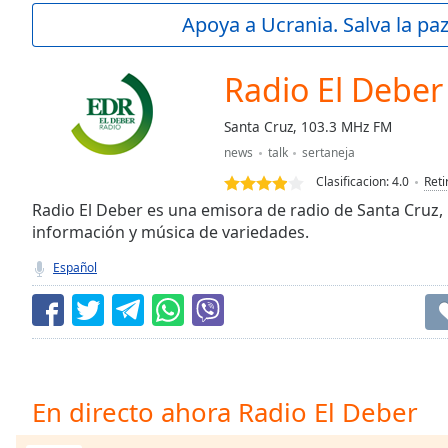
Current
Apoya a Ucrania. Salva la pa
Time
0:00
/
Duration
-:-
Radio El Deber
Loaded
:
0.00%
Santa Cruz, 103.3 MHz FM
0:00
news
talk
sertaneja
Stream
Type
LIVE
Clasificacion:
4.0
Reti
Seek to
Radio El Deber es una emisora de radio de Santa Cruz, B
live,
información y música de variedades.
currently
behind
live
LIVE
Español
Remaining
Time
-
-:-
1x
Playback
En directo ahora Radio El Deber
Rate