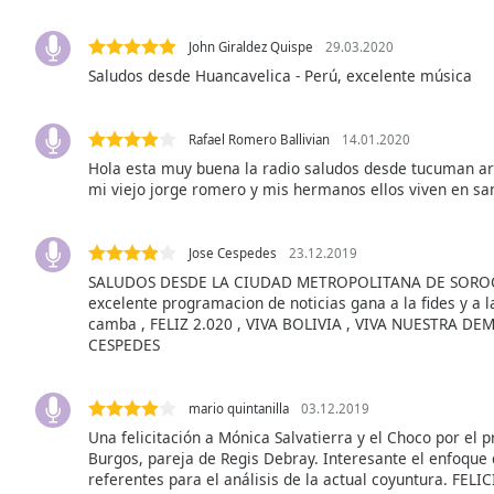
Color
John Giraldez Quispe
29.03.2020
Opacity
Saludos desde Huancavelica - Perú, excelente música
Font
Rafael Romero Ballivian
14.01.2020
Size
Hola esta muy buena la radio saludos desde tucuman ar
mi viejo jorge romero y mis hermanos ellos viven en san
Text
Edge
Jose Cespedes
23.12.2019
Style
SALUDOS DESDE LA CIUDAD METROPOLITANA DE SOROC
excelente programacion de noticias gana a la fides y a 
camba , FELIZ 2.020 , VIVA BOLIVIA , VIVA NUESTRA D
Font
CESPEDES
Family
mario quintanilla
03.12.2019
Reset
Una felicitación a Mónica Salvatierra y el Choco por el 
Done
Burgos, pareja de Regis Debray. Interesante el enfoque 
Close
referentes para el análisis de la actual coyuntura. F
Modal