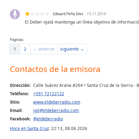
Dialog
End
Edward Peña Siles
15.11.2019
of
El Deber ojalá mantenga un línea objetivo de informaci
dialog
window.
Paginas:
1
2
← anterior
siguiente →
Contactos de la emisora
Dirección:
Calle Suárez Arana #264 • Santa Cruz de la Sierra - B
Teléfono:
+591 72122122
Sitio:
www.eldeberradio.com
Email:
jgil@eldeberradio.com
Facebook:
@eldeberradio
Hora en Santa Cruz
:
22:13
,
08.06.2026