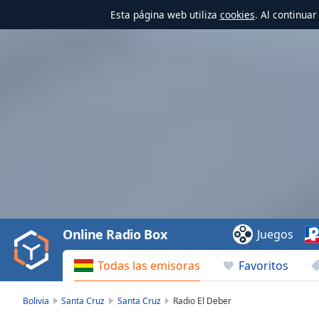
Esta página web utiliza
cookies
. Al continua
Video
Player
is
loading.
Play
Video
Online Radio Box
Juegos
Play
Skip
Todas las emisoras
Favoritos
Backward
Skip
Forward
Bolivia
Santa Cruz
Santa Cruz
Radio El Deber
Mute