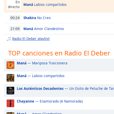
Chapters
En
Maná
Labios compartidos
directo
Chapters
Shakira
No Creo
00:24
Descriptions
Maná
Amor Clandestino
21:09
descriptions
off
,
Radio El Deber playlist
selected
TOP canciones en Radio El Deber
Subtitles
subtitles
Maná
— Mariposa Traicionera
settings
,
opens
Maná
— Labios compartidos
subtitles
settings
Los Auténticos Decadentes
— Un Osito de Peluche de Ta
dialog
subtitles
off
,
Chayanne
— Enamorado (A Namorada)
selected
Maná
— Amor Clandestino