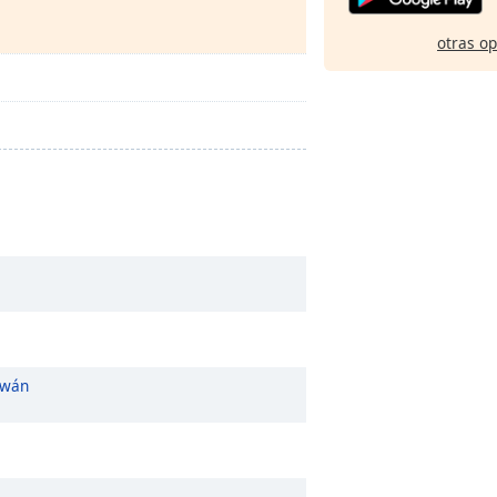
otras o
iwán