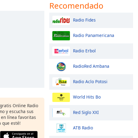
Recomendado
Radio Fides
Radio Panamericana
Radio Erbol
RadioRed Ambana
Radio Aclo Potosi
World Hits Bo
gratis Online Radio
ono y escucha sus
Red Siglo XXI
 en línea favoritas
 que esté!
ATB Radio