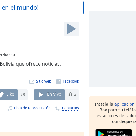
z en el mundo!
radas
:
18
olivia que ofrece noticias,
Sitio web
Like
79
En Vivo
2
Instala la
aplicación
Lista de reproducción
Contactos
Box para su teléf
estaciones de radio
dondequiera