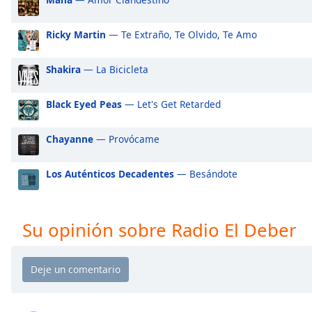
Audio
Track
Ricky Martin
— Te Extraño, Te Olvido, Te Amo
Picture-
in-
Picture
Shakira
— La Bicicleta
Fullscreen
This
Black Eyed Peas
— Let's Get Retarded
is
a
Chayanne
— Provócame
modal
window.
Los Auténticos Decadentes
— Besándote
Beginning
of
dialog
Su opinión sobre Radio El Deber
window.
Escape
will
cancel
and
close