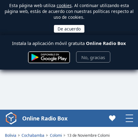
Esta página web utiliza
cookies
. Al continuar utilizando esta
página web, estás de acuerdo con nuestras políticas respecto al
uso de cookies.
Instala la aplicación móvil gratuita
Online Radio Box
No, gracias
Online Radio Box
Video
Player
is
Bolivia
Cochabamba
Colomi
13 de Noviembre Colomi