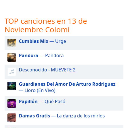
opens
subtitles
settings
TOP canciones en 13 de
dialog
subtitles
Noviembre Colomi
off
,
selected
Cumbias Mix
— Urge
Audio
Track
Pandora
— Pandora
Picture-
Desconocido - MUEVETE 2
in-
Picture
Fullscreen
Guardianes Del Amor De Arturo Rodriguez
This
— Lloro (En Vivo)
is
a
Papillón
— Qué Pasó
modal
window.
Damas Gratis
— La danza de los mirlos
Beginning