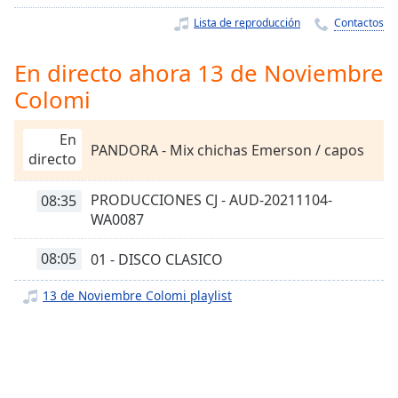
Remaining
Time
-
Lista de reproducción
Contactos
-:-
En directo ahora 13 de Noviembre
1x
Colomi
Playback
Rate
En
PANDORA - Mix chichas Emerson / capos
Chapters
directo
Chapters
PRODUCCIONES CJ - AUD-20211104-
08:35
WA0087
Descriptions
descriptions
08:05
01 - DISCO CLASICO
off
,
selected
13 de Noviembre Colomi playlist
Subtitles
subtitles
settings
,