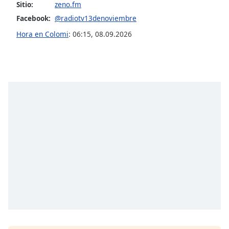
Sitio:
zeno.fm
Facebook:
@radiotv13denoviembre
Opacity
Hora en Colomi
:
06:15
,
08.09.2026
Caption
Area
Background
Color
Opacity
Font
Size
Text
Edge
Style