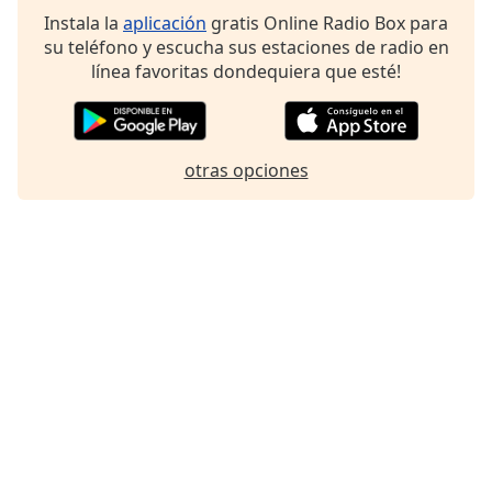
Font
Instala la
aplicación
gratis Online Radio Box para
Family
su teléfono y escucha sus estaciones de radio en
línea favoritas dondequiera que esté!
Reset
Done
Close
otras opciones
Modal
Dialog
End
of
dialog
window.