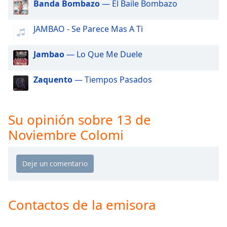
Banda Bombazo
— El Baile Bombazo
of
dialog
window.
JAMBAO - Se Parece Mas A Ti
Escape
will
Jambao
— Lo Que Me Duele
cancel
and
Zaquento
— Tiempos Pasados
close
the
window.
Su opinión sobre 13 de
Text
Noviembre Colomi
Color
Opacity
Text
Contactos de la emisora
Background
Color