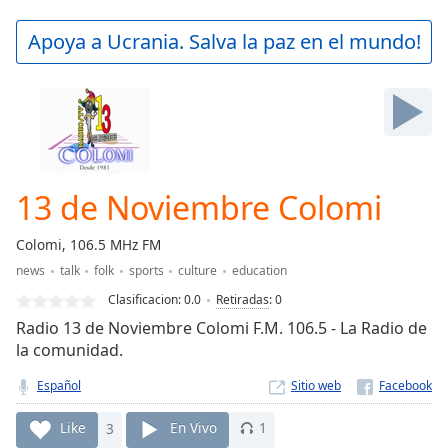
loading.
Play
Apoya a Ucrania. Salva la paz en el mundo!
Video
Play
Skip
Backward
Skip
Forward
Mute
Current
13 de Noviembre Colomi
Time
0:00
/
Colomi, 106.5 MHz FM
Duration
-:-
news
talk
folk
sports
culture
education
Loaded
:
0.00%
Clasificacion:
0.0
Retiradas
:
0
Stream
Radio 13 de Noviembre Colomi F.M. 106.5 - La Radio de
Type
LIVE
la comunidad.
Seek to
live,
Español
Sitio web
currently
behind
Like
3
En Vivo
1
live
LIVE