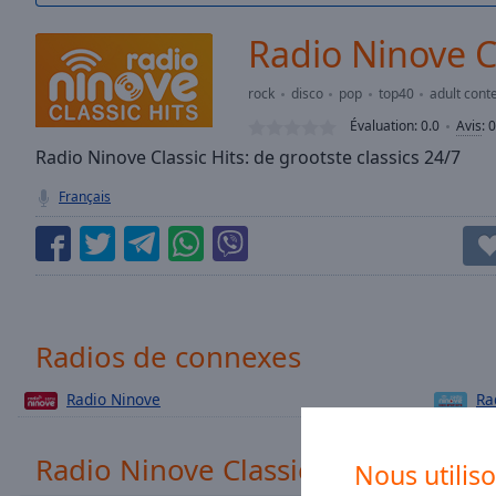
/
Duration
-:-
Radio Ninove Cl
Loaded
:
0.00%
rock
disco
pop
top40
adult con
0:00
Évaluation:
0.0
Avis
:
0
Stream
Type
Radio Ninove Classic Hits: de grootste classics 24/7
LIVE
Seek to
Français
live,
currently
behind
live
LIVE
Remaining
Time
-
-:-
Radios de connexes
1x
Radio Ninove
Ra
Playback
Rate
Chapters
Radio Ninove Classic Hits avis
Nous utilis