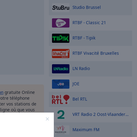
Studio Brussel
RTBF - Classic 21
RTBF - Tipik
RTBF Vivacité Bruxelles
LN Radio
JOE
on
gratuite Online
votre téléphone
Bel RTL
uter vos stations de
 ligne où que vous
VRT Radio 2 Oost-Vlaanderen
ez!
Maximum FM