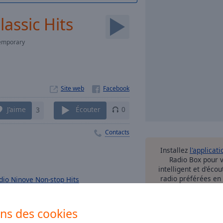
assic Hits
temporary
Site web
J’aime
3
Écouter
0
Contacts
Installez
l'applicati
Radio Box pour 
intelligent et d'éco
radio préférées en
dio Ninove Non-stop Hits
soy
ons des cookies