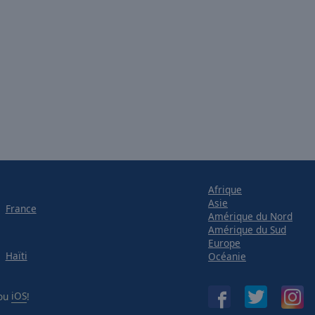
Afrique
Asie
France
Amérique du Nord
Amérique du Sud
Europe
Haïti
Océanie
ou
iOS
!