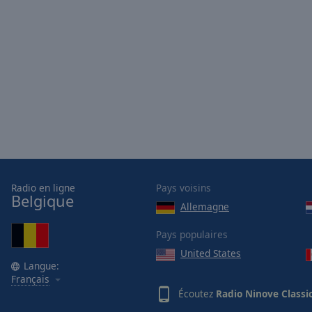
Picture-
in-
Picture
Fullscreen
This
is
a
modal
window.
Beginning
of
Radio en ligne
Pays voisins
dialog
Belgique
window.
Allemagne
Escape
Pays populaires
will
cancel
United States
Langue:
and
Français
close
Écoutez
Radio Ninove Classic
the