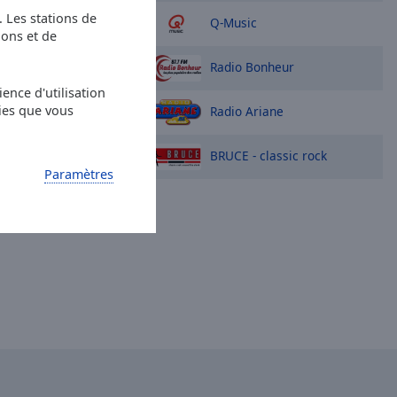
options
s. Les stations de
Q-Music
ions et de
Radio Bonheur
ence d'utilisation
ies que vous
Radio Ariane
BRUCE - classic rock
Paramètres