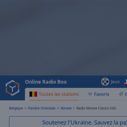
Video
Player
is
loading.
Play
Video
Online Radio Box
Jeux
Play
Skip
Toutes les stations
Favoris
Backward
Skip
Forward
Belgique
Flandre-Orientale
Ninove
Radio Ninove Classic Hits
Mute
Current
Soutenez l'Ukraine. Sauvez la p
Time
0:00