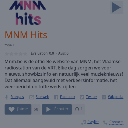
Skip
Forward
Mute
Current
Time
0:00
MNM Hits
/
Duration
-:-
top40
Loaded
:
0.00%
Évaluation:
0.0
Avis
:
0
Stream
Mnm.be is de officiële website van MNM, het Vlaamse
Type
LIVE
radiostation van de VRT. Elke dag zorgen we voor
Seek to
nieuws, showbizzinfo en natuurlijk veel muzieknieuws!
live,
Dat allemaal aangevuld met verkeersinformatie, het
currently
weerbericht en toffe wedstrijden
behind
live
LIVE
Remaining
Français
Site web
Time
-
-:-
J’aime
68
Écouter
1
1x
Playlist
Contacts