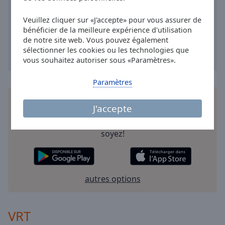
Done
Close
Veuillez cliquer sur «J'accepte» pour vous assurer de
Modal
bénéficier de la meilleure expérience d'utilisation
Dialog
de notre site web. Vous pouvez également
End
sélectionner les cookies ou les technologies que
of
vous souhaitez autoriser sous «Paramètres».
dialog
window.
Paramètres
Installez
l'application
gratuite Online Radio Box
J'accepte
pour votre téléphone intelligent et d'écouter vos
stations de radio préférées en ligne où que vous
soyez!
autres options
VRT