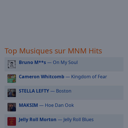
selected
Audio
Track
Picture-
in-
Picture
Fullscreen
Top Musiques sur MNM Hits
This
is
Bruno M**s
— On My Soul
a
modal
Cameron Whitcomb
— Kingdom of Fear
window.
STELLA LEFTY
— Boston
Beginning
of
dialog
MAKSIM
— Hoe Dan Ook
window.
Escape
Jelly Roll Morton
— Jelly Roll Blues
will