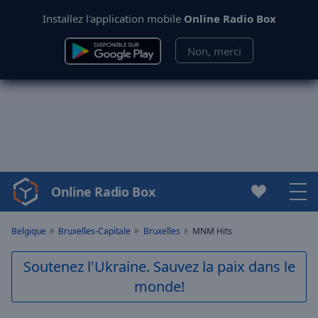
Installez l'application mobile
Online Radio Box
Non, merci
Online Radio Box
Video
Player
is
Belgique
Bruxelles-Capitale
Bruxelles
MNM Hits
loading.
Play
Soutenez l'Ukraine. Sauvez la paix dans le
Video
monde!
Play
Skip
Backward