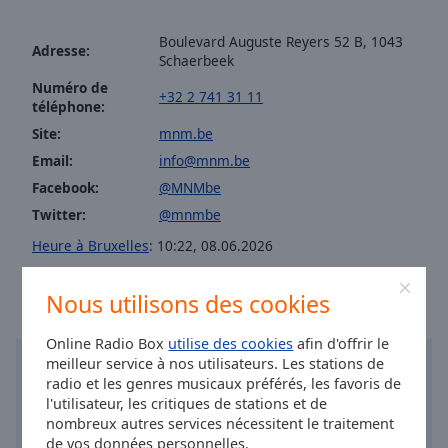
Area
Background
Boulevard Auguste Reyers 52 B, 1043
Adresse:
Color
Schaerbeek
Numéro de
+32 2 741 31 11
téléphone:
Opacity
Site:
mnm.be
Email:
info@mnm.be
Font
Facebook:
@MNMbe
Size
Twitter:
@mnmbe
Heure à Bruxelles
:
10:22
,
08.06.2026
Text
Edge
Style
Nous utilisons des cookies
Online Radio Box
utilise des cookies
afin d'offrir le
Font
meilleur service à nos utilisateurs. Les stations de
Family
radio et les genres musicaux préférés, les favoris de
l'utilisateur, les critiques de stations et de
nombreux autres services nécessitent le traitement
Reset
de vos données personnelles.