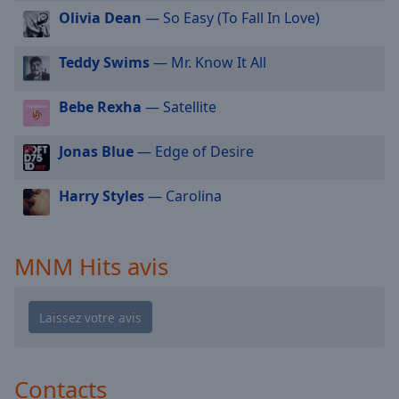
cancel
Olivia Dean
— So Easy (To Fall In Love)
and
close
the
Teddy Swims
— Mr. Know It All
window.
Bebe Rexha
— Satellite
Text
Color
Jonas Blue
— Edge of Desire
Opacity
Harry Styles
— Carolina
Text
MNM Hits avis
Background
Color
Opacity
Contacts
Caption