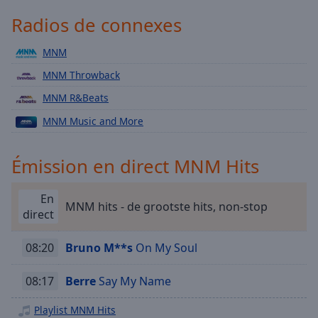
Playback
Rate
Radios de connexes
Chapters
MNM
Chapters
MNM Throwback
Descriptions
MNM R&Beats
descriptions
MNM Music and More
off
,
selected
Émission en direct MNM Hits
Subtitles
En
subtitles
MNM hits - de grootste hits, non-stop
direct
settings
,
opens
08:20
Bruno M**s
On My Soul
subtitles
settings
08:17
Berre
Say My Name
dialog
subtitles
Playlist MNM Hits
off
,