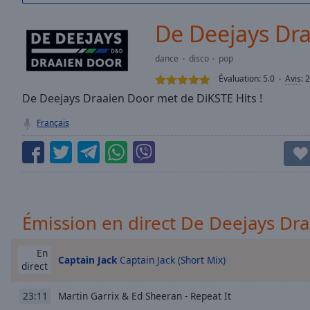
/
Duration
-:-
De Deejays Dr
Loaded
:
0.00%
dance
disco
pop
0:00
Évaluation:
5.0
Avis
:
2
Stream
Type
De Deejays Draaien Door met de DiKSTE Hits !
LIVE
Seek to
Français
live,
currently
behind
live
LIVE
Remaining
Time
-
-:-
Émission en direct De Deejays Dr
1x
Playback
En
Captain Jack
Captain Jack (Short Mix)
Rate
direct
Chapters
Martin Garrix & Ed Sheeran - Repeat It
23:11