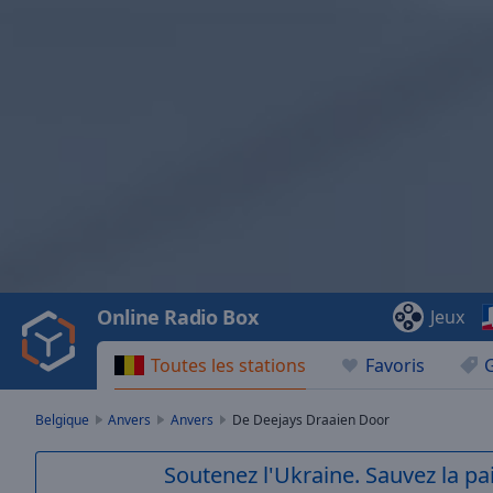
Video
Player
is
loading.
Play
Video
Online Radio Box
Jeux
Play
Skip
Toutes les stations
Favoris
Backward
Skip
Forward
Belgique
Anvers
Anvers
De Deejays Draaien Door
Mute
Current
Soutenez l'Ukraine. Sauvez la p
Time
0:00