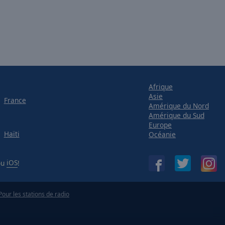
Afrique
Asie
France
Amérique du Nord
Amérique du Sud
Europe
Haïti
Océanie
ou
iOS
!
Pour les stations de radio