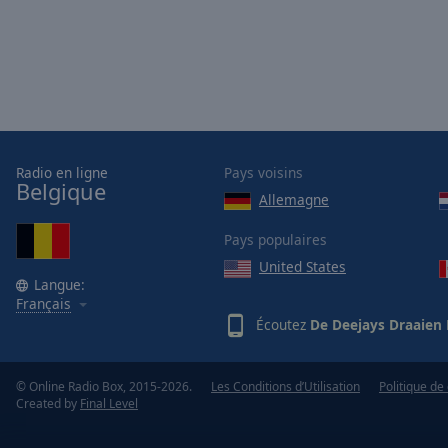
Opacity
Font
Size
Text
Radio en ligne
Pays voisins
Edge
Belgique
Allemagne
Style
Pays populaires
Font
United States
Family
Langue:
Français
Écoutez
De Deejays Draaien
Reset
Done
© Online Radio Box, 2015-2026.
Les Conditions d’Utilisation
Politique de 
Close
Created by
Final Level
Modal
Dialog
End