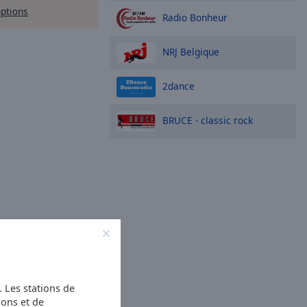
options
Radio Bonheur
NRJ Belgique
2dance
BRUCE - classic rock
s. Les stations de
ions et de