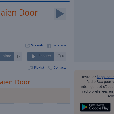
aaien Door
Site web
J’aime
17
Écouter
0
Playlist
Contacts
Installez
l'applicati
aaien Door
Radio Box pour 
intelligent et d'éco
radio préférées en
soy