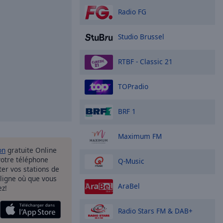
Radio FG
Studio Brussel
RTBF - Classic 21
TOPradio
BRF 1
Maximum FM
on
gratuite Online
votre téléphone
Q-Music
uter vos stations de
 ligne où que vous
AraBel
ez!
Radio Stars FM & DAB+