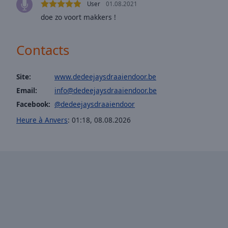
window.
User
01.08.2021
doe zo voort makkers !
Text
Color
Contacts
Opacity
Site:
www.dedeejaysdraaiendoor.be
Email:
info@dedeejaysdraaiendoor.be
Text
Facebook:
@dedeejaysdraaiendoor
Background
Color
Heure à Anvers
:
01:18
,
08.08.2026
Opacity
Caption
Area
Background
Color