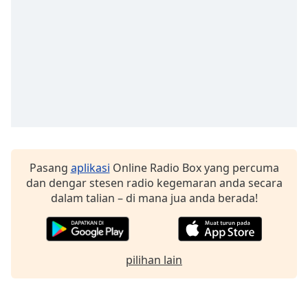
of
dialog
window.
Escape
will
cancel
and
close
the
window.
Pasang
aplikasi
Online Radio Box yang percuma
Text
dan dengar stesen radio kegemaran anda secara
Color
dalam talian – di mana jua anda berada!
Opacity
pilihan lain
Text
Background
Color