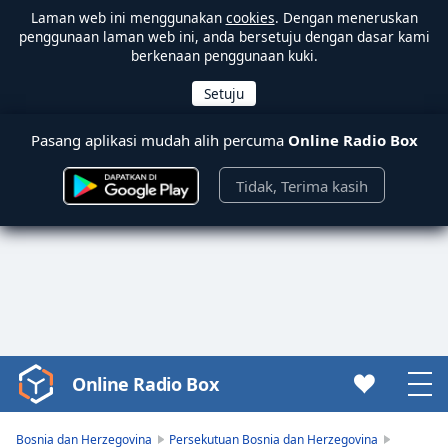
Laman web ini menggunakan
cookies
. Dengan meneruskan
penggunaan laman web ini, anda bersetuju dengan dasar kami
berkenaan penggunaan kuki.
Pasang aplikasi mudah alih percuma
Online Radio Box
Tidak, Terima kasih
Online Radio Box
Video
Player
is
Bosnia dan Herzegovina
Persekutuan Bosnia dan Herzegovina