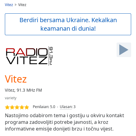
loading.
Vitez
Vitez
Play
Video
Berdiri bersama Ukraine. Kekalkan
Play
keamanan di dunia!
Skip
Backward
Skip
Forward
Mute
Current
Time
0:00
/
Vitez
Duration
-:-
Loaded
:
Vitez, 91.3 MHz FM
0.00%
Stream
variety
Type
LIVE
Penilaian:
5.0
Ulasan
:
3
Seek to
Nastojimo odabirom tema i gostiju u okviru kontakt
live,
programa zadovoljiti potrebe javnosti, a kroz
currently
behind
informativne emisije donijeti brzu i točnu vijest.
live
LIVE