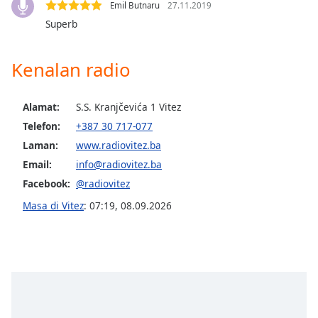
opens
Emil Butnaru
27.11.2019
subtitles
Superb
settings
dialog
subtitles
Kenalan radio
off
,
selected
Alamat:
S.S. Kranjčevića 1 Vitez
Audio
Telefon:
+387 30 717-077
Track
Laman:
www.radiovitez.ba
Picture-
Email:
info@radiovitez.ba
in-
Picture
Facebook:
@radiovitez
Fullscreen
Masa di Vitez
:
07:19
,
08.09.2026
This
is
a
modal
window.
Beginning