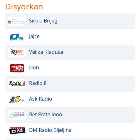
Disyorkan
Opacity
Široki Brijeg
Caption
Jajce
Area
Background
Velika Kladusa
Color
Dub
Opacity
Radio 8
Font
Size
Ask Radio
Text
Bet Fratellooo
Edge
Style
DM Radio Bijeljina