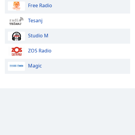
Free Radio
Font
Family
Tesanj
Reset
Studio M
Done
Close
Modal
ZOS Radio
Dialog
End
Magic
of
dialog
window.