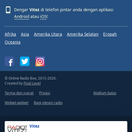
Dengar
Vitez
di telefon pintar anda dengan aplikasi
Android
atau
iOS
!
Afrika
Asia
Amerika Utara
Amerika Selatan
Eropah
Oceania
© Online Radio Box, 2015-2026.
Created by
Final Level
Terma dan syarat
Privasi
Maklum balas
Widget-widget
Bagi stesen radio
Vitez