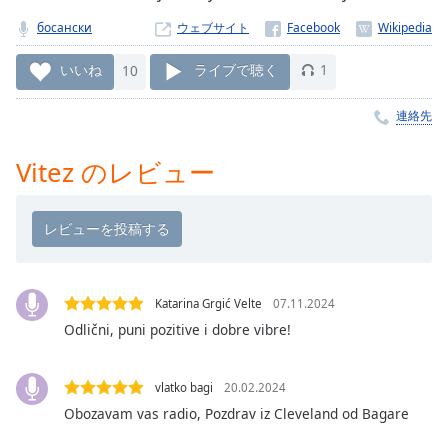
Remaining
босански
ウェブサイト
Time
-
-:-
いいね
10
ライブで聴く
1
1x
連絡先
Playback
Rate
Vitez のレビュー
Chapters
Chapters
Descriptions
descriptions
Katarina Grgić Velte
07.11.2024
off
,
Odlični, puni pozitive i dobre vibre!
selected
Subtitles
vlatko bagi
20.02.2024
Obozavam vas radio, Pozdrav iz Cleveland od Bagare
subtitles
settings
,