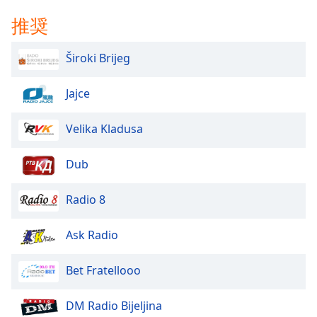
Color
推奨
Opacity
Široki Brijeg
Caption
Jajce
Area
Background
Velika Kladusa
Color
Dub
Opacity
Radio 8
Font
Size
Ask Radio
Text
Bet Fratellooo
Edge
Style
DM Radio Bijeljina