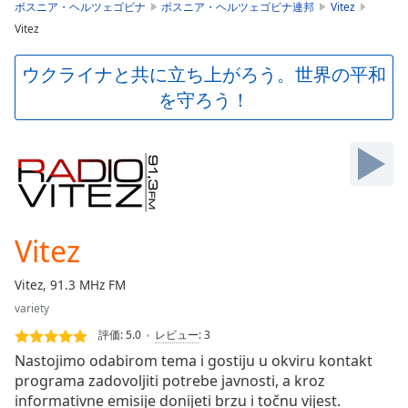
is
ボスニア・ヘルツェゴビナ
ボスニア・ヘルツェゴビナ連邦
Vitez
loading.
Vitez
Play
Video
ウクライナと共に立ち上がろう。世界の平和
Play
を守ろう！
Skip
Backward
Skip
Forward
Mute
Current
Time
0:00
/
Vitez
Duration
-:-
Loaded
:
Vitez, 91.3 MHz FM
0.00%
Stream
variety
Type
LIVE
評価:
5.0
レビュー
:
3
Seek to
Nastojimo odabirom tema i gostiju u okviru kontakt
live,
programa zadovoljiti potrebe javnosti, a kroz
currently
behind
informativne emisije donijeti brzu i točnu vijest.
live
LIVE