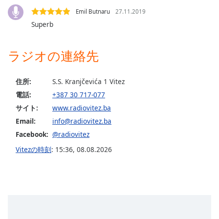
opens
Emil Butnaru
27.11.2019
subtitles
Superb
settings
dialog
subtitles
ラジオの連絡先
off
,
selected
住所:
S.S. Kranjčevića 1 Vitez
Audio
電話:
+387 30 717-077
Track
サイト:
www.radiovitez.ba
Picture-
Email:
info@radiovitez.ba
in-
Picture
Facebook:
@radiovitez
Fullscreen
Vitezの時刻
:
15:36
,
08.08.2026
This
is
a
modal
window.