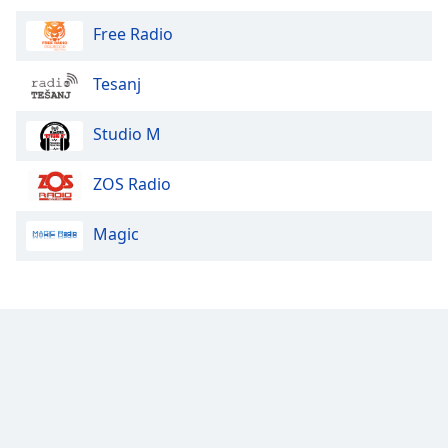
Free Radio
Font
Family
Tesanj
Reset
Studio M
Done
Close
Modal
ZOS Radio
Dialog
End
Magic
of
dialog
window.