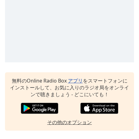
Beginning
of
dialog
window.
Escape
will
cancel
and
close
the
window.
無料のOnline Radio Box
アプリ
をスマートフォンに
Text
インストールして、お気に入りのラジオ局をオンライ
Color
ンで聴きましょう - どこにいても！
Opacity
その他のオプション
Text
Background