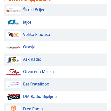
Široki Brijeg
Opacity
Jajce
Caption
Area
Velika Kladusa
Background
Color
Orasje
Opacity
Ask Radio
Font
Otvorena Mreza
Size
Bet Fratellooo
Text
Edge
DM Radio Bijeljina
Style
Free Radio