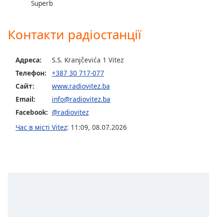
Superb
subtitles
settings
dialog
Контакти радіостанції
subtitles
off
,
Адреса:
S.S. Kranjčevića 1 Vitez
selected
Телефон:
+387 30 717-077
Audio
Сайт:
www.radiovitez.ba
Track
Email:
info@radiovitez.ba
Picture-
Facebook:
@radiovitez
in-
Picture
Час в місті Vitez
:
11:09
,
08.07.2026
Fullscreen
This
is
a
modal
window.
Beginning