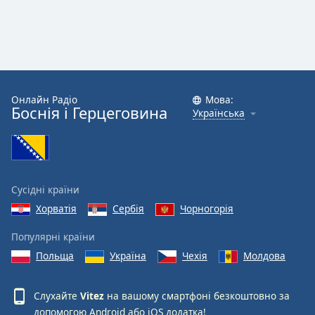
Онлайн Радіо
Мова:
Боснія і Герцеговина
Українська
Сусідні країни
Хорватія
Сербія
Чорногорія
Популярні країни
Польща
Україна
Чехія
Молдова
Слухайте
Vitez
на вашому смартфоні безкоштовно за
допомогою
Android
або
iOS
додатка!