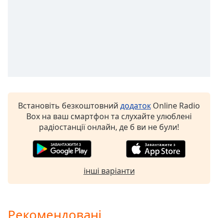
of
dialog
window.
Escape
will
cancel
and
close
the
window.
Встановіть безкоштовний
додаток
Online Radio
Box на ваш смартфон та слухайте улюблені
Text
радіостанції онлайн, де б ви не були!
Color
Opacity
інші варіанти
Text
Background
Color
Рекомендовані