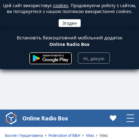
Цей сайт використовує
cookies
. Продовжуючи роботу з сайтом,
ви погоджуєтеся з нашою політикою використання cookies.
Встановіть безкоштовний мобільний додаток
Online Radio Box
Ні, дякую
Online Radio Box
Video
Player
is
Боснія і Герцеговина
Federation of B&H
Vitez
Vitez