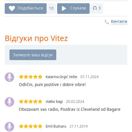
Remaining
Time
-
Подобається
10
Слухати
3
-:-
Контакти
1x
Playback
Відгуки про Vitez
Rate
Chapters
Chapters
Descriptions
Katarina Grgić Velte
07.11.2024
descriptions
Odlični, puni pozitive i dobre vibre!
off
,
selected
vlatko bagi
20.02.2024
Subtitles
Obozavam vas radio, Pozdrav iz Cleveland od Bagare
subtitles
settings
,
Emil Butnaru
27.11.2019
opens