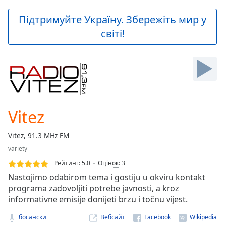
loading.
Play
Підтримуйте Україну. Збережіть мир у
Video
світі!
Play
Skip
Backward
Skip
Forward
Mute
Current
Time
0:00
Vitez
/
Duration
-:-
Vitez, 91.3 MHz FM
Loaded
:
variety
0.00%
Stream
Рейтинг:
5.0
Оцінок
:
3
Type
LIVE
Nastojimo odabirom tema i gostiju u okviru kontakt
Seek to
programa zadovoljiti potrebe javnosti, a kroz
live,
informativne emisije donijeti brzu i točnu vijest.
currently
behind
live
LIVE
босански
Вебсайт