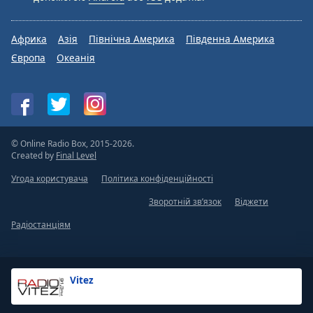
Африка
Азія
Північна Америка
Південна Америка
Європа
Океанія
© Online Radio Box, 2015-2026.
Created by
Final Level
Угода користувача
Політика конфіденційності
Зворотній зв’язок
Віджети
Радіостанціям
Vitez