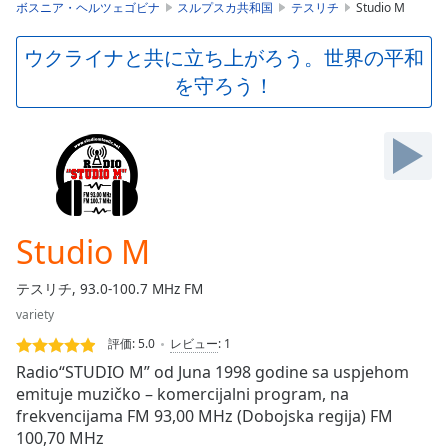
is
ボスニア・ヘルツェゴビナ
スルプスカ共和国
テスリチ
Studio M
loading.
Play
ウクライナと共に立ち上がろう。世界の平和
Video
を守ろう！
Play
Skip
Backward
Skip
Forward
Mute
Current
Time
0:00
Studio M
/
Duration
-:-
テスリチ, 93.0-100.7 MHz FM
Loaded
:
variety
0.00%
Stream
評価:
5.0
レビュー
:
1
Type
LIVE
Radio“STUDIO M” od Juna 1998 godine sa uspjehom
Seek to
emituje muzičko – komercijalni program, na
live,
frekvencijama FM 93,00 MHz (Dobojska regija) FM
currently
behind
100,70 MHz
live
LIVE