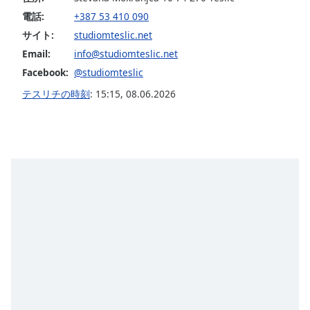
opens
電話:
+387 53 410 090
subtitles
サイト:
studiomteslic.net
settings
Email:
info@studiomteslic.net
dialog
subtitles
Facebook:
@studiomteslic
off
,
テスリチの時刻
:
15:15
,
08.06.2026
selected
Audio
Track
Picture-
in-
Picture
Fullscreen
This
is
a
modal
window.