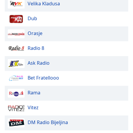
Color
Velika Kladusa
Opacity
Dub
Orasje
Caption
Area
Radio 8
Background
Color
Ask Radio
Opacity
Bet Fratellooo
Font
Rama
Size
Vitez
Text
Edge
DM Radio Bijeljina
Style