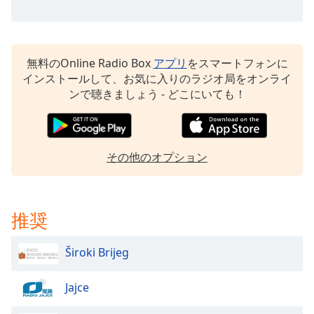
Beginning
of
dialog
window.
無料のOnline Radio Box
アプリ
をスマートフォンに
Escape
インストールして、お気に入りのラジオ局をオンライ
will
ンで聴きましょう - どこにいても！
cancel
and
close
the
window.
その他のオプション
Text
Color
推奨
Opacity
Široki Brijeg
Text
Jajce
Background