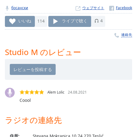
Remaining
босански
ウェブサイト
Time
-
-:-
いいね
114
ライブで聴く
4
1x
連絡先
Playback
Rate
Studio M のレビュー
Chapters
Chapters
Descriptions
descriptions
Alem Lolic
24.08.2021
off
,
Coool
selected
ラジオの連絡先
Subtitles
subtitles
settings
,
住所:
Stevana Mokranjca 10 74 270 Teslić