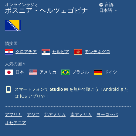
オンラインラジオ
言語:
ボスニア・ヘルツェゴビナ
日本語
隣接国
クロアチア
セルビア
モンテネグロ
人気の国々
日本
アメリカ
ブラジル
ドイツ
スマートフォンで
Studio M
を無料で聴こう！
Android
また
は
iOS
アプリで！
アフリカ
アジア
北アメリカ
南アメリカ
ヨーロッパ
オセアニア