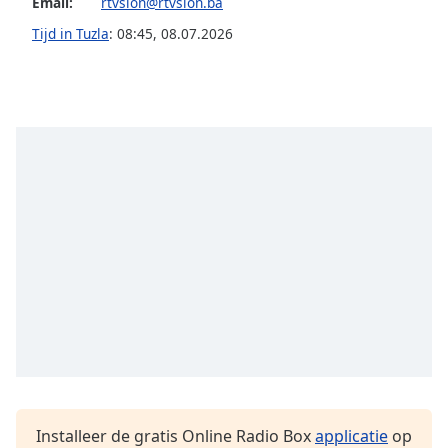
Email:
rtvslon@rtvslon.ba
of
dialog
Tijd in Tuzla
:
08:45
,
08.07.2026
window.
Escape
will
cancel
and
close
the
window.
Text
Color
Opacity
Text
Background
Color
Installeer de gratis Online Radio Box
applicatie
op