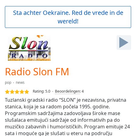
loading.
Play
Sta achter Oekraïne. Red de vrede in de
Video
wereld!
Play
Skip
Backward
Skip
Forward
Mute
Current
Time
0:00
Radio Slon FM
/
Duration
-:-
pop
news
Loaded
:
0.00%
Rating:
5.0
Beoordelingen
:
4
Stream
Tuzlanski gradski radio “SLON” je nezavisna, privatna
Type
LIVE
stanica, koja je sa radom počela 1995. godine.
Seek to
Programskim sadržajima zadovoljava široke mase
live,
slušalaca emitujući sadržaje od informativih pa do
currently
muzičko zabavnih i humorističkih. Program emituje 24
behind
live
LIVE
sata i moguće ga je slušati u eteru na području