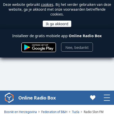
Deze website gebruikt
cookies
. Bij het verder gebruiken van deze
website, ga je akkoord met onze voorwaarden betreffende
cookies.
Installeer de gratis mobiele app
Online Radio Box
Nee, bedankt
Online Radio Box
Video
Player
is
Bosnië en Herzegovina
Federation of B&H
Tuzla
Radio Slon FM