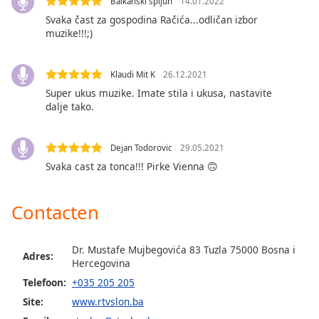
opens
Balkanski špijun
14.01.2022
subtitles
Svaka čast za gospodina Račića...odličan izbor
settings
muzike!!!;)
dialog
subtitles
Klaudi Mit K
26.12.2021
off
,
Super ukus muzike. Imate stila i ukusa, nastavite
selected
dalje tako.
Audio
Track
Dejan Todorovic
29.05.2021
Picture-
Svaka cast za tonca!!! Pirke Vienna 🙃
in-
Picture
Fullscreen
Contacten
This
is
a
Dr. Mustafe Mujbegovića 83 Tuzla 75000 Bosna i
Adres:
modal
Hercegovina
window.
Telefoon:
+035 205 205
Site:
www.rtvslon.ba
Beginning