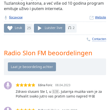
Remaining
Tuzlanskog kantona, a već više od 10 godina program
Time
-
emituje uživo i putem interneta.
-:-
босански
Website
1x
Leuk
25
Luister live
2
Playback
Rate
Contacten
Chapters
Chapters
Radio Slon FM beoordelingen
Descriptions
descriptions
off
,
selected
Edina Foric
08.04.2023
Subtitles
Zdravo slusani Ste I, u 🇬🇧. Jutarnja muzika vam je za
Pohvalit svako jutro vas pratim samo napred 🫶🏼
subtitles
settings
,