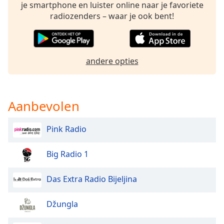
je smartphone en luister online naar je favoriete
radiozenders – waar je ook bent!
Opacity
Caption
andere opties
Area
Background
Color
Aanbevolen
Opacity
Pink Radio
Font
Size
Big Radio 1
Das Extra Radio Bijeljina
Text
Edge
Džungla
Style