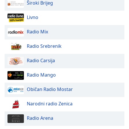
Široki Brijeg
Font
Family
Livno
Reset
Radio Mix
Done
Close
Radio Srebrenik
Modal
Dialog
End
Radio Carsija
of
dialog
Radio Mango
window.
Običan Radio Mostar
Narodni radio Zenica
Radio Arena