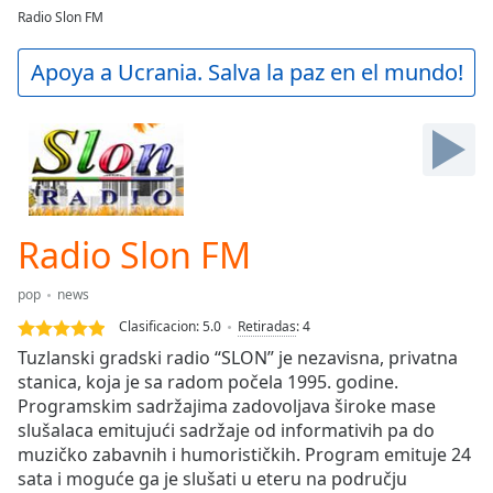
loading.
Radio Slon FM
Play
Video
Apoya a Ucrania. Salva la paz en el mundo!
Play
Skip
Backward
Skip
Forward
Mute
Current
Time
0:00
Radio Slon FM
/
Duration
-:-
pop
news
Loaded
:
Clasificacion:
5.0
Retiradas
:
4
0.00%
Stream
Tuzlanski gradski radio “SLON” je nezavisna, privatna
Type
LIVE
stanica, koja je sa radom počela 1995. godine.
Programskim sadržajima zadovoljava široke mase
Seek to
live,
slušalaca emitujući sadržaje od informativih pa do
currently
muzičko zabavnih i humorističkih. Program emituje 24
behind
live
LIVE
sata i moguće ga je slušati u eteru na području