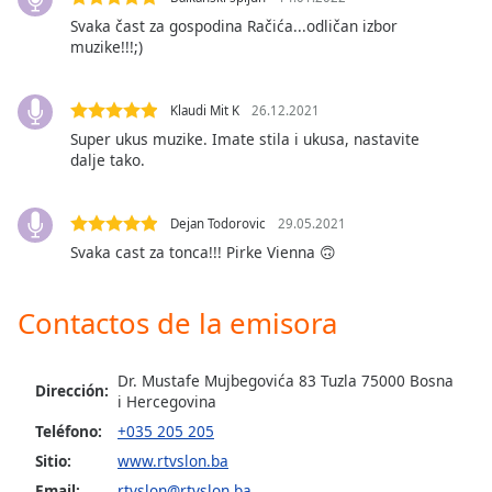
opens
subtitles
Svaka čast za gospodina Račića...odličan izbor
muzike!!!;)
settings
dialog
subtitles
Klaudi Mit K
26.12.2021
off
,
Super ukus muzike. Imate stila i ukusa, nastavite
selected
dalje tako.
Audio
Track
Dejan Todorovic
29.05.2021
Picture-
Svaka cast za tonca!!! Pirke Vienna 🙃
in-
Picture
Fullscreen
Contactos de la emisora
This
is
a
Dr. Mustafe Mujbegovića 83 Tuzla 75000 Bosna
Dirección:
modal
i Hercegovina
window.
Teléfono:
+035 205 205
Sitio:
www.rtvslon.ba
Beginning
Email:
rtvslon@rtvslon.ba