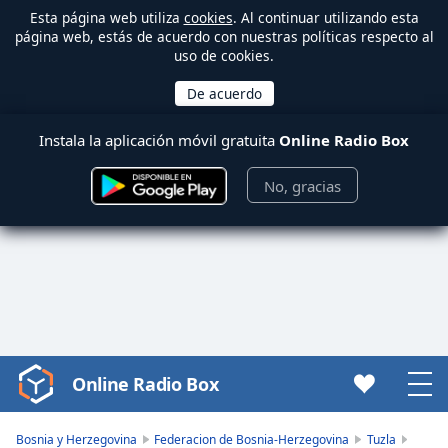
Esta página web utiliza
cookies
. Al continuar utilizando esta
página web, estás de acuerdo con nuestras políticas respecto al
uso de cookies.
Instala la aplicación móvil gratuita
Online Radio Box
No, gracias
Online Radio Box
Video
Player
is
Bosnia y Herzegovina
Federacion de Bosnia-Herzegovina
Tuzla