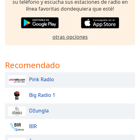
su teléfono y escucha sus estaciones de radio en
línea favoritas dondequiera que esté!
Opacity
Caption
otras opciones
Area
Background
Color
Recomendado
Opacity
Pink Radio
Font
Big Radio 1
Size
Džungla
Text
Edge
BIR
Style