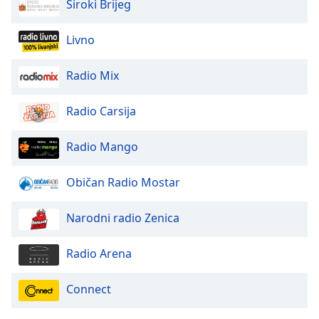
Široki Brijeg
Font
Family
Livno
Reset
Radio Mix
Done
Close
Radio Carsija
Modal
Dialog
End
Radio Mango
of
dialog
Običan Radio Mostar
window.
Narodni radio Zenica
Radio Arena
Connect