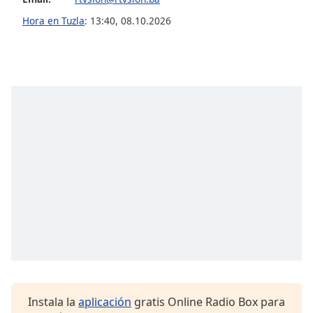
of
dialog
Hora en Tuzla
:
13:40
,
08.10.2026
window.
Escape
will
cancel
and
close
the
window.
Text
Color
Opacity
Text
Background
Instala la
aplicación
gratis Online Radio Box para
Color