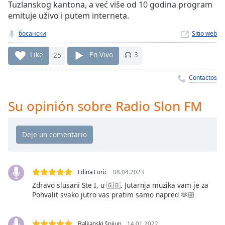
Remaining
Tuzlanskog kantona, a već više od 10 godina program
Time
-
emituje uživo i putem interneta.
-:-
босански
Sitio web
1x
Like
25
En Vivo
3
Playback
Rate
Contactos
Chapters
Su opinión sobre Radio Slon FM
Chapters
Descriptions
descriptions
off
,
selected
Edina Foric
08.04.2023
Zdravo slusani Ste I, u 🇬🇧. Jutarnja muzika vam je za
Subtitles
Pohvalit svako jutro vas pratim samo napred 🫶🏼
subtitles
settings
,
Balkanski špijun
14.01.2022