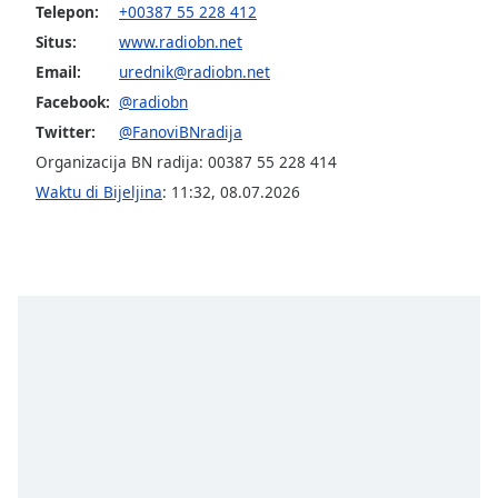
opens
Telepon:
+00387 55 228 412
subtitles
Situs:
www.radiobn.net
settings
dialog
Email:
urednik@radiobn.net
subtitles
Facebook:
@radiobn
off
,
Twitter:
@FanoviBNradija
selected
Organizacija BN radija: 00387 55 228 414
Waktu di Bijeljina
:
11:32
,
08.07.2026
Audio
Track
Picture-
in-
Picture
Fullscreen
This
is
a
modal
window.
Beginning