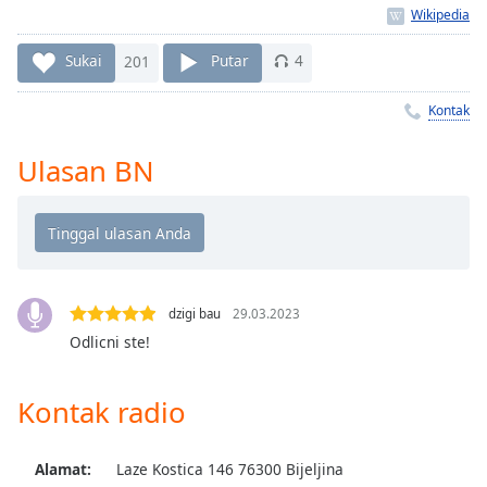
Remaining
Time
-
-:-
Sukai
201
Putar
4
1x
Kontak
Playback
Rate
Ulasan BN
Chapters
Chapters
Descriptions
descriptions
dzigi bau
29.03.2023
off
,
Odlicni ste!
selected
Subtitles
Kontak radio
subtitles
settings
,
Alamat:
Laze Kostica 146 76300 Bijeljina