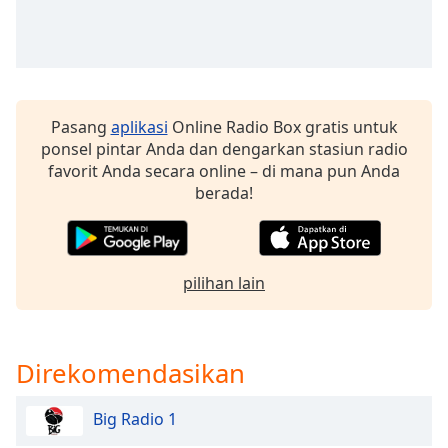
of
dialog
window.
Escape
will
cancel
Pasang
aplikasi
Online Radio Box gratis untuk
and
ponsel pintar Anda dan dengarkan stasiun radio
close
favorit Anda secara online – di mana pun Anda
the
berada!
window.
Text
Color
pilihan lain
Opacity
Direkomendasikan
Text
Background
Big Radio 1
Color