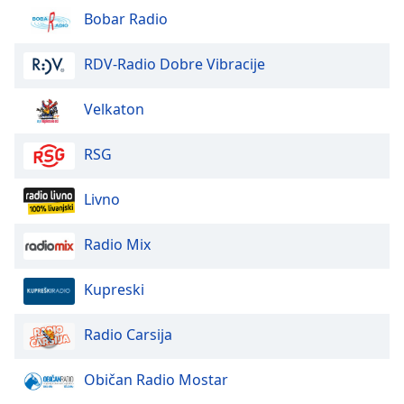
Bobar Radio
Opacity
RDV-Radio Dobre Vibracije
Caption
Velkaton
Area
Background
Color
RSG
Livno
Opacity
Radio Mix
Font
Size
Kupreski
Text
Radio Carsija
Edge
Style
Običan Radio Mostar