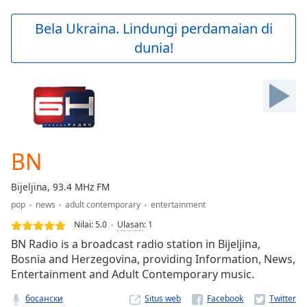
loading.
Play
Bela Ukraina. Lindungi perdamaian di
Video
dunia!
Play
Skip
Backward
Skip
Forward
Mute
Current
Time
0:00
BN
/
Duration
-:-
Bijeljina, 93.4 MHz FM
Loaded
:
pop
news
adult contemporary
entertainment
0.00%
Stream
Nilai:
5.0
Ulasan
:
1
Type
LIVE
BN Radio is a broadcast radio station in Bijeljina,
Seek to
Bosnia and Herzegovina, providing Information, News,
live,
Entertainment and Adult Contemporary music.
currently
behind
live
LIVE
босански
Situs web