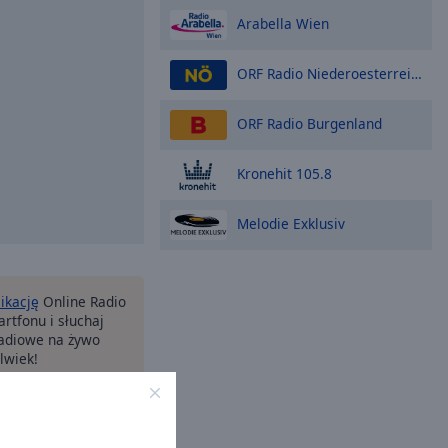
Arabella Wien
ORF Radio Niederoesterreich
ORF Radio Burgenland
Kronehit 105.8
Melodie Exklusiv
likację
Online Radio
rtfonu i słuchaj
 radiowe na żywo
lwiek!
opcje