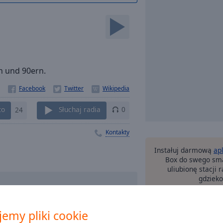
rn und 90ern.
to
24
Słuchaj radia
0
Kontakty
Instałuj darmową
ap
Box do swego sma
uliubionę stacji
gdzieko
emy pliki cookie
inne 