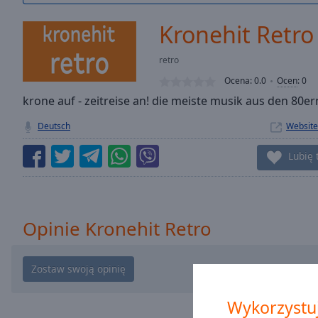
/
Duration
-:-
Kronehit Retro
Loaded
:
0.00%
retro
0:00
Ocena:
0.0
Ocen
:
0
Stream
Type
krone auf - zeitreise an! die meiste musik aus den 80e
LIVE
Seek to
Deutsch
Website
live,
currently
behind
Lubię 
live
LIVE
Remaining
Time
-
-:-
Opinie Kronehit Retro
1x
Playback
Rate
Chapters
Wykorzystuj