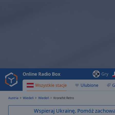
Video
Player
is
loading.
Play
Video
Online Radio Box
Gry
Play
Skip
Wszystkie stacje
Ulubione
G
Backward
Skip
Forward
Austria
Wiedeń
Wiedeń
Kronehit Retro
Mute
Current
Wspieraj Ukrainę. Pomóż zachować
Time
0:00