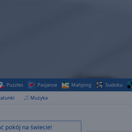
Puzzles
Pasjanse
Mahjong
Sudoku
atunki
Muzyka
 pokój na świecie!