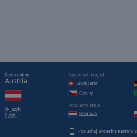
Picture-
in-
Picture
Fullscreen
This
is
a
modal
window.
Beginning
Radio online
Sąsiednich krajach
of
Austria
Szwajcaria
dialog
window.
Czechy
Escape
will
Popularne kraje
Język:
cancel
Holandia
Polski
and
close
the
Posłuchaj
Kronehit Retro
w s