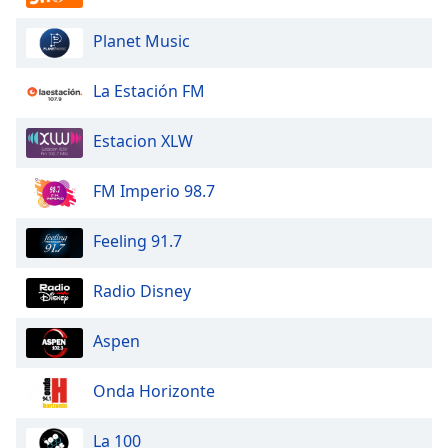
Planet Music
Opacity
La Estación FM
Caption
Area
Estacion XLW
Background
Color
FM Imperio 98.7
Opacity
Feeling 91.7
Font
Radio Disney
Size
Aspen
Text
Edge
Onda Horizonte
Style
La 100