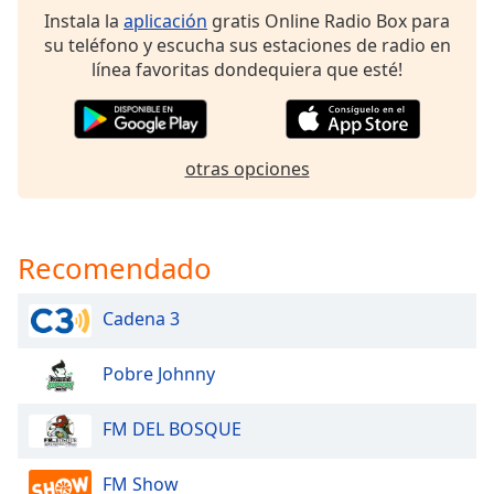
of
Instala la
aplicación
gratis Online Radio Box para
dialog
su teléfono y escucha sus estaciones de radio en
window.
línea favoritas dondequiera que esté!
Escape
will
cancel
and
otras opciones
close
the
window.
Recomendado
Text
Color
Cadena 3
Opacity
Pobre Johnny
FM DEL BOSQUE
Text
Background
Color
FM Show