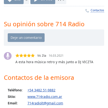
Remaining
Time
-
Contactos
-:-
1x
Su opinión sobre 714 Radio
Playback
Rate
Chapters
Chapters
Vic Zta
16.03.2021
Descriptions
A esta hora música retro y más junto a DJ VICZTA
descriptions
off
,
Contactos de la emisora
selected
Subtitles
Teléfono:
+54 3482 51-9882
Sitio:
www.714radio.com.ar
subtitles
settings
,
Email:
714radiolt@gmail.com