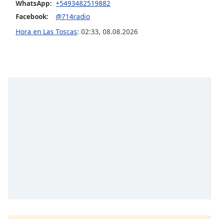
opens
WhatsApp:
+5493482519882
subtitles
Facebook:
@714radio
settings
Hora en Las Toscas
:
02:33
,
08.08.2026
dialog
subtitles
off
,
selected
Audio
Track
Picture-
in-
Picture
Fullscreen
This
is
a
modal
window.
Beginning