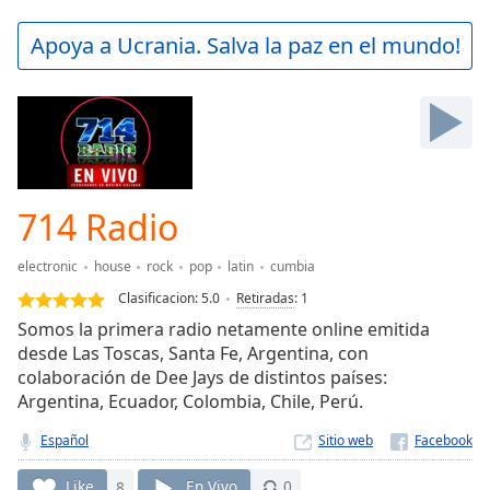
loading.
Play
Apoya a Ucrania. Salva la paz en el mundo!
Video
Play
Skip
Backward
Skip
Forward
Mute
Current
714 Radio
Time
0:00
/
electronic
house
rock
pop
latin
cumbia
Duration
-:-
Clasificacion:
5.0
Retiradas
:
1
Loaded
:
Somos la primera radio netamente online emitida
0.00%
desde Las Toscas, Santa Fe, Argentina, con
Stream
colaboración de Dee Jays de distintos países:
Type
LIVE
Argentina, Ecuador, Colombia, Chile, Perú.
Seek to
live,
currently
Español
Sitio web
behind
live
LIVE
Like
8
En Vivo
0