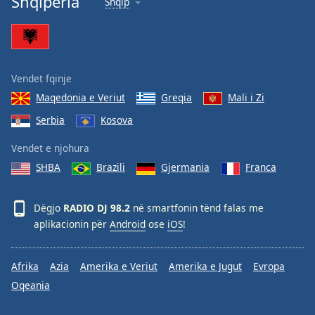
Shqipëria
Shqip
Vendet fqinje
Maqedonia e Veriut
Greqia
Mali i Zi
Serbia
Kosova
Vendet e njohura
SHBA
Brazili
Gjermania
Franca
Dëgjo
RADIO DJ 98.2
në smartfonin tënd falas me
aplikacionin për
Android
ose
iOS
!
Afrika
Azia
Amerika e Veriut
Amerika e Jugut
Evropa
Oqeania