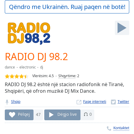
Play
Qëndro me Ukrainën. Ruaj paqen në botë!
Video
Play
Skip
Backward
Skip
Forward
Mute
Current
RADIO DJ 98.2
Time
0:00
/
dance
electronic
dj
Duration
-:-
Vlerësim:
4.5
Shqyrtime
:
2
Loaded
:
RADIO DJ 98.2 është një stacion radiofonik në Tiranë,
0.00%
Shqipëri, që ofron muzikë DJ Mix Dance.
Stream
Type
LIVE
Shqip
Faqe interneti
Seek to
live,
Pëlqej
47
Dëgjo live
0
currently
behind
live
LIVE
Kontaktet
Remaining