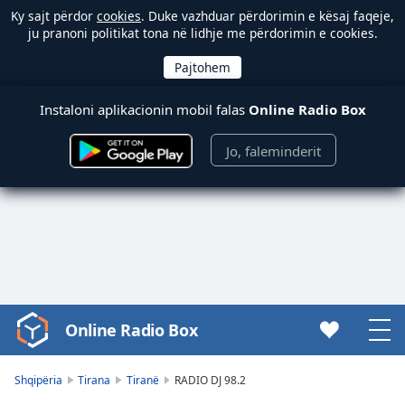
Ky sajt përdor
cookies
. Duke vazhduar përdorimin e kësaj faqeje,
ju pranoni politikat tona në lidhje me përdorimin e cookies.
Instaloni aplikacionin mobil falas
Online Radio Box
Jo, faleminderit
Online Radio Box
Video
Player
is
Shqipëria
Tirana
Tiranë
RADIO DJ 98.2
loading.