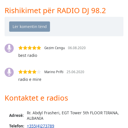
Time
-
-:-
Rishikimet për RADIO DJ 98.2
1x
Playback
Rate
Chapters
Gezim Cengu
06.08.2020
Chapters
best radio
Descriptions
Marino Prifti
25.06.2020
descriptions
radio e mire
off
,
selected
Kontaktet e radios
Subtitles
subtitles
Rr. Abdyl Frasheri, EGT Tower 5th FLOOR TIRANA,
Adresë:
settings
,
ALBANIA
opens
Telefon:
+355(4)273789