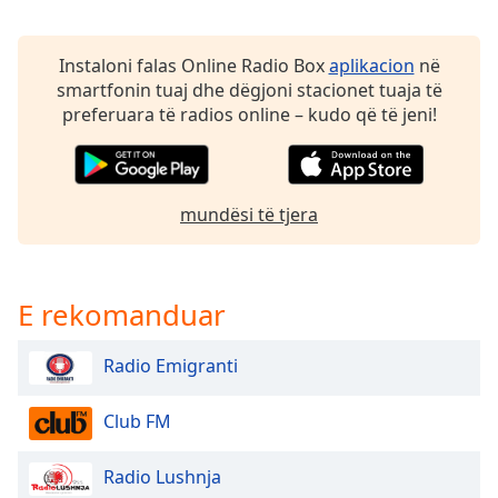
dialog
window.
Escape
Instaloni falas Online Radio Box
aplikacion
në
will
smartfonin tuaj dhe dëgjoni stacionet tuaja të
cancel
preferuara të radios online – kudo që të jeni!
and
close
the
window.
mundësi të tjera
Text
Color
E rekomanduar
Opacity
Radio Emigranti
Text
Club FM
Background
Color
Radio Lushnja