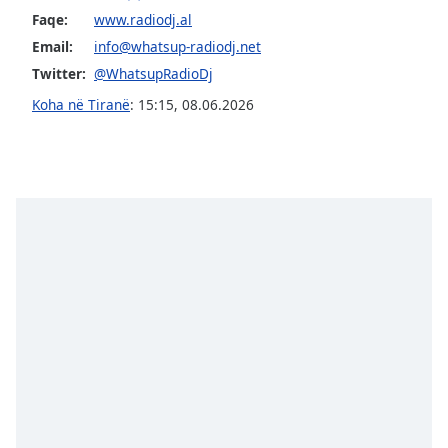
subtitles
Faqe:
www.radiodj.al
settings
dialog
Email:
info@whatsup-radiodj.net
subtitles
Twitter:
@WhatsupRadioDj
off
,
Koha në Tiranë
:
15:15
,
08.06.2026
selected
Audio
Track
Picture-
in-
Picture
Fullscreen
This
is
a
modal
window.
Beginning
of