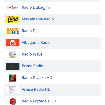
Opacity
Radio Dukagjini
Kiss Albania Radio
Caption
Area
Background
Radio DJ
Color
Albagame Radio
Opacity
Radio Wave
Font
Prime Radio
Size
Radio Divjaka HD
Text
Edge
Arnisa Radio HD
Style
Radio Myzeqeja HD
Font