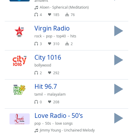
Beginning
ambient
of
Aloen - Spherical (Meditation)
dialog
4
185
76
window.
Escape
Virgin Radio
will
rock
pop
top40
hits
cancel
3
310
2
and
close
City 1016
the
window.
bollywood
2
292
Text
Hit 96.7
Color
tamil
malayalam
0
208
Opacity
Love Radio - 50's
Text
pop
50s
love songs
Background
Jimmy Young - Unchained Melody