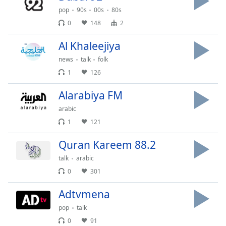
pop
90s
00s
80s
Font
0
148
2
Family
Al Khaleejiya
Reset
news
talk
folk
Done
1
126
Close
Modal
Alarabiya FM
Dialog
End
arabic
of
1
121
dialog
window.
Quran Kareem 88.2
talk
arabic
0
301
Adtvmena
pop
talk
0
91