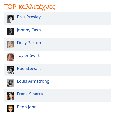
TOP καλλιτέχνες
Elvis Presley
Johnny Cash
Dolly Parton
Taylor Swift
Rod Stewart
Louis Armstrong
Frank Sinatra
Elton John