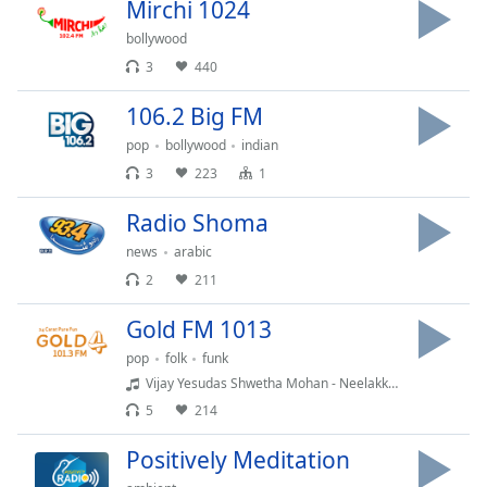
Mirchi 1024
opens
subtitles
bollywood
settings
3
440
dialog
subtitles
106.2 Big FM
off
,
pop
bollywood
indian
selected
3
223
1
Audio
Radio Shoma
Track
news
arabic
Picture-
in-
2
211
Picture
Fullscreen
Gold FM 1013
This
pop
folk
funk
is
Vijay Yesudas Shwetha Mohan - Neelakkannulla Maanea .
a
5
214
modal
window.
Positively Meditation