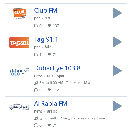
Club FM
pop
hits
0
137
Tag 91.1
pop
folk
1
71
Dubai Eye 103.8
news
talk
sports
PM to 6:00 AM - The Music Mix
0
112
Al Rabia FM
news
arabic
سعد المجرد و محمد فضل شاكر - القمر ديالي
0
71