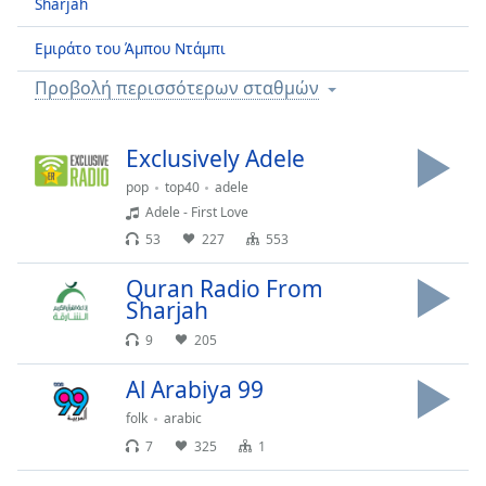
Sharjah
Remaining
Time
-
Εμιράτο του Άμπου Ντάμπι
-:-
Προβολή περισσότερων σταθμών
1x
Playback
Exclusively Adele
Rate
pop
top40
adele
Chapters
Adele - First Love
Chapters
53
227
553
Quran Radio From
Descriptions
Sharjah
descriptions
9
205
off
,
selected
Al Arabiya 99
Subtitles
folk
arabic
7
325
1
subtitles
settings
,