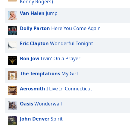
Kenny Rogers)
Van Halen
Jump
Dolly Parton
Here You Come Again
Eric Clapton
Wonderful Tonight
Bon Jovi
Livin' On a Prayer
The Temptations
My Girl
Aerosmith
I Live In Connecticut
Oasis
Wonderwall
John Denver
Spirit