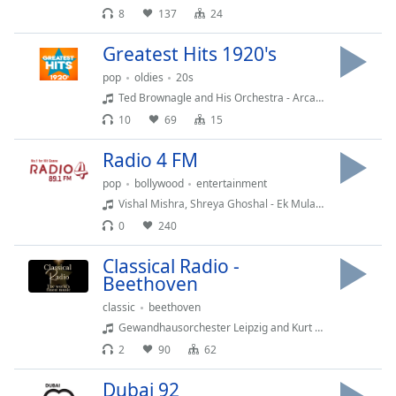
Color
8
137
24
Greatest Hits 1920's
Opacity
pop
oldies
20s
Ted Brownagle and His Orchestra - Arcadia Shuffle
Caption
10
69
15
Area
Background
Radio 4 FM
Color
pop
bollywood
entertainment
Vishal Mishra, Shreya Ghoshal - Ek Mulakat
Opacity
0
240
Classical Radio -
Font
Beethoven
Size
classic
beethoven
Gewandhausorchester Leipzig and Kurt Masur - Beethoven: The Ruins of Athens, Op. 113
Text
2
90
62
Edge
Style
Dubai 92