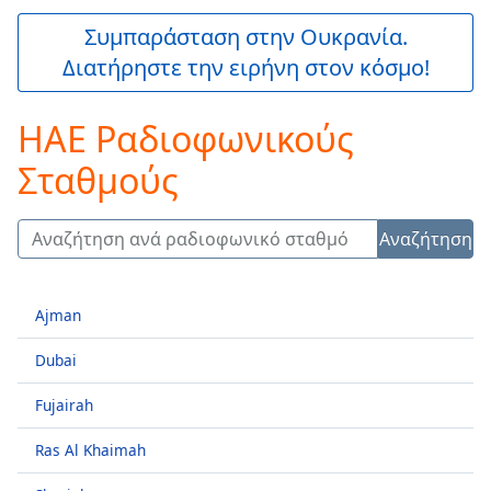
is
loading.
Συμπαράσταση στην Ουκρανία.
Play
Διατήρηστε την ειρήνη στον κόσμο!
Video
Play
Skip
ΗΑΕ Ραδιοφωνικούς
Backward
Skip
Σταθμούς
Forward
Mute
Current
Αναζήτηση
Time
0:00
/
Duration
-:-
Ajman
Loaded
:
0.00%
Dubai
Stream
Type
LIVE
Fujairah
Seek to
live,
Ras Al Khaimah
currently
behind
live
LIVE