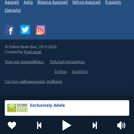
Αφρική
Ασία
Βόρεια Αμερική
Νότια Αμερική
Ευρώπη
Ωκεανία
© Online Radio Box, 2015-2026.
Created by
Final Level
Όροι και προϋποθέσεις
Πολιτική Απορρήτου
Σχόλια
Γουίτζετς
Για τους ραδιοφωνικούς σταθμούς
Exclusively Adele