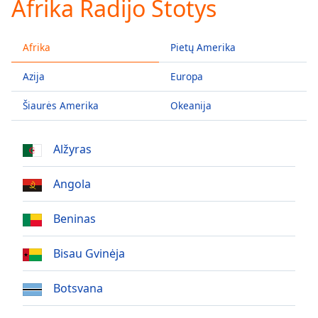
Afrika Radijo Stotys
loading.
Play
Video
Afrika
Pietų Amerika
Play
Skip
Azija
Europa
Backward
Skip
Forward
Šiaurės Amerika
Okeanija
Mute
Current
Alžyras
Time
0:00
/
Duration
-:-
Angola
Loaded
:
0.00%
Beninas
Stream
Type
LIVE
Bisau Gvinėja
Seek to
live,
currently
Botsvana
behind
live
LIVE