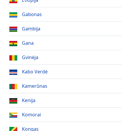
Etiopija
subtitles
settings
Gabonas
dialog
subtitles
Gambija
off
,
selected
Gana
Audio
Track
Gvinėja
Picture-
in-
Kabo Verdė
Picture
Fullscreen
Kamerūnas
This
is
a
Kenija
modal
window.
Komorai
Beginning
Kongas