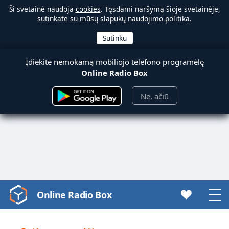
Ši svetainė naudoja
cookies
. Tęsdami naršymą šioje svetainėje,
sutinkate su mūsų slapukų naudojimo politika.
Įdiekite nemokamą mobiliojo telefono programėlę
Online Radio Box
Ne, ačiū
Online Radio Box
Video
Player
is