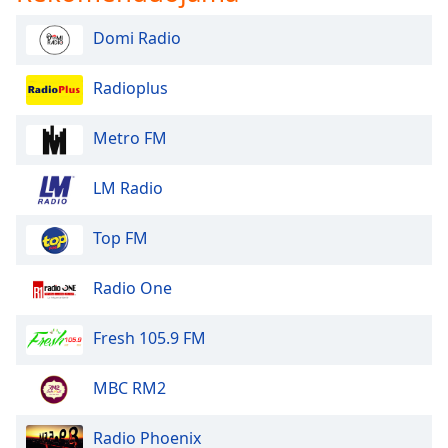
Domi Radio
Radioplus
Metro FM
LM Radio
Top FM
Radio One
Fresh 105.9 FM
MBC RM2
Radio Phoenix