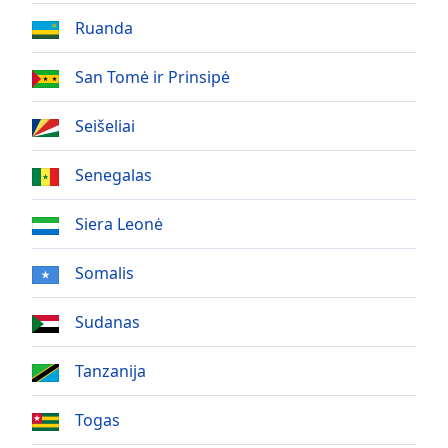
Font
Ruanda
Family
San Tomė ir Prinsipė
Reset
Done
Seišeliai
Close
Modal
Senegalas
Dialog
End
of
Siera Leonė
dialog
window.
Somalis
Sudanas
Tanzanija
Togas