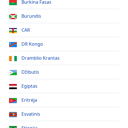
Remaining
Burkina Fasas
Time
-
-:-
Burundis
1x
CAR
Playback
Rate
DR Kongo
Chapters
Chapters
Dramblio Krantas
Descriptions
Džibutis
descriptions
Egiptas
off
,
selected
Eritrėja
Subtitles
Esvatinis
subtitles
settings
,
opens