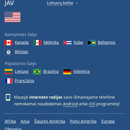
JAV
Lietuvių kalba
Kaimyninės šalys
Kanada
Meksika
Kuba
Bahamos
Belizas
Populiarios šalys
Lietuva
Brazilija
Vokietija
Prancūzija
Klausyk
interneto radijas
savo išmaniajame telefone
nemokamai naudodamas
Android
arba
iOS
programėlę!
Afrika
Azija
Šiaurės Amerika
Pietų Amerika
Europa
Okeanija