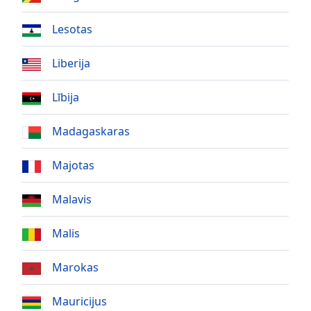
of
dialog
Lesotas
window.
Escape
Liberija
will
cancel
and
Lībija
close
the
Madagaskaras
window.
Majotas
Text
Color
Malavis
Opacity
Malis
Marokas
Text
Background
Color
Mauricijus