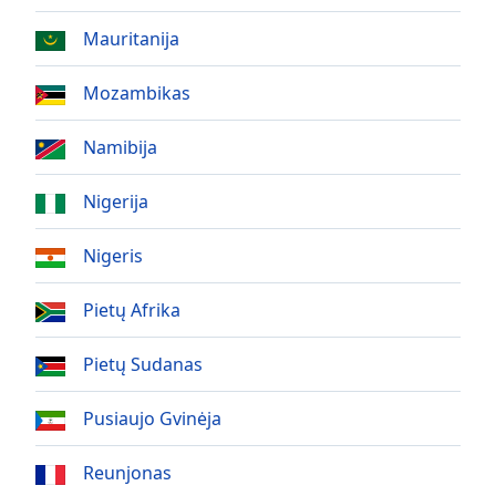
Mauritanija
Opacity
Mozambikas
Caption
Area
Namibija
Background
Color
Nigerija
Opacity
Nigeris
Pietų Afrika
Font
Size
Pietų Sudanas
Text
Pusiaujo Gvinėja
Edge
Style
Reunjonas