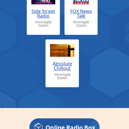
Side Street
FOX News
Radio
Talk
Verenigde
Verenigde
Staten
Staten
Absolute
Chillout
Verenigde
Staten
Online Radio Box