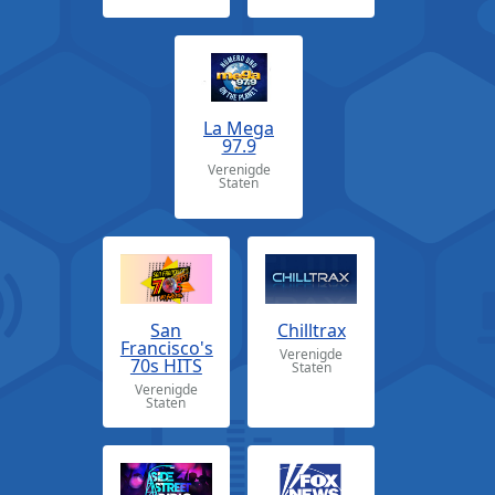
La Mega
97.9
Verenigde
Staten
San
Chilltrax
Francisco's
Verenigde
70s HITS
Staten
Verenigde
Staten