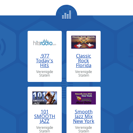
.977
Classic
Today's
Rock
Hits
Florida
Verenigde
Verenigde
Staten
Staten
101
Smooth
SMOOTH
Jazz Mix
JAZZ
New York
Verenigde
Verenigde
Staten
Staten