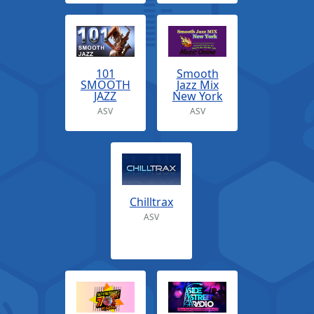
101
Smooth
SMOOTH
Jazz Mix
JAZZ
New York
ASV
ASV
Chilltrax
ASV