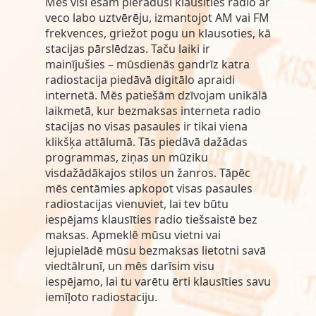
Mēs visi esam pieraduši klausīties radio ar
veco labo uztvērēju, izmantojot AM vai FM
frekvences, griežot pogu un klausoties, kā
stacijas pārslēdzas. Taču laiki ir
mainījušies – mūsdienās gandrīz katra
radiostacija piedāvā digitālo apraidi
internetā. Mēs patiešām dzīvojam unikālā
laikmetā, kur bezmaksas interneta radio
stacijas no visas pasaules ir tikai viena
klikšķa attālumā. Tās piedāvā dažādas
programmas, ziņas un mūziku
visdažādākajos stilos un žanros. Tāpēc
mēs centāmies apkopot visas pasaules
radiostacijas vienuviet, lai tev būtu
iespējams klausīties radio tiešsaistē bez
maksas. Apmeklē mūsu vietni vai
lejupielādē mūsu bezmaksas lietotni savā
viedtālrunī, un mēs darīsim visu
iespējamo, lai tu varētu ērti klausīties savu
iemīļoto radiostaciju.