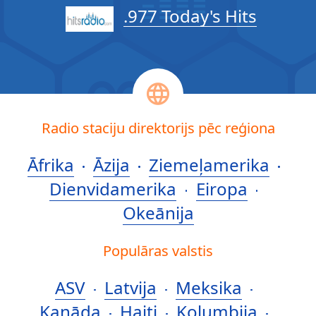
.977 Today's Hits
Radio staciju direktorijs pēc reģiona
Āfrika
Āzija
Ziemeļamerika
Dienvidamerika
Eiropa
Okeānija
Populāras valstis
ASV
Latvija
Meksika
Kanāda
Haiti
Kolumbija