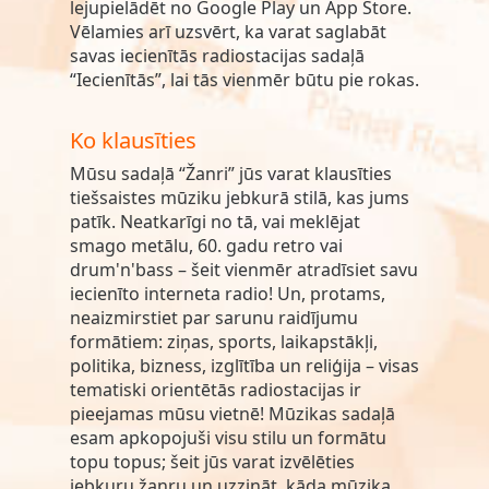
lejupielādēt no Google Play un App Store.
Vēlamies arī uzsvērt, ka varat saglabāt
savas iecienītās radiostacijas sadaļā
“Iecienītās”, lai tās vienmēr būtu pie rokas.
Ko klausīties
Mūsu sadaļā “Žanri” jūs varat klausīties
tiešsaistes mūziku jebkurā stilā, kas jums
patīk. Neatkarīgi no tā, vai meklējat
smago metālu, 60. gadu retro vai
drum'n'bass – šeit vienmēr atradīsiet savu
iecienīto interneta radio! Un, protams,
neaizmirstiet par sarunu raidījumu
formātiem: ziņas, sports, laikapstākļi,
politika, bizness, izglītība un reliģija – visas
tematiski orientētās radiostacijas ir
pieejamas mūsu vietnē! Mūzikas sadaļā
esam apkopojuši visu stilu un formātu
topu topus; šeit jūs varat izvēlēties
jebkuru žanru un uzzināt, kāda mūzika