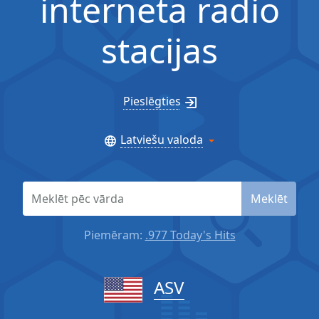
interneta radio
stacijas
Pieslēgties
Latviešu valoda
Meklēt
Piemēram:
.977 Today's Hits
ASV