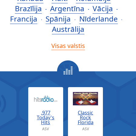
Brazīlija
Argentīna
Vācija
Francija
Spānija
Nīderlande
Austrālija
Visas valstis
.977
Classic
Today's
Rock
Hits
Florida
ASV
ASV