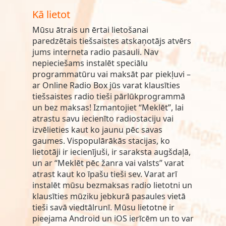
Kā lietot
Mūsu ātrais un ērtai lietošanai
paredzētais tiešsaistes atskaņotājs atvērs
jums interneta radio pasauli. Nav
nepieciešams instalēt speciālu
programmatūru vai maksāt par piekļuvi –
ar Online Radio Box jūs varat klausīties
tiešsaistes radio tieši pārlūkprogrammā
un bez maksas! Izmantojiet “Meklēt”, lai
atrastu savu iecienīto radiostaciju vai
izvēlieties kaut ko jaunu pēc savas
gaumes. Vispopulārākās stacijas, ko
lietotāji ir iecienījuši, ir saraksta augšdaļā,
un ar “Meklēt pēc žanra vai valsts” varat
atrast kaut ko īpašu tieši sev. Varat arī
instalēt mūsu bezmaksas radio lietotni un
klausīties mūziku jebkurā pasaules vietā
tieši savā viedtālrunī. Mūsu lietotne ir
pieejama Android un iOS ierīcēm un to var