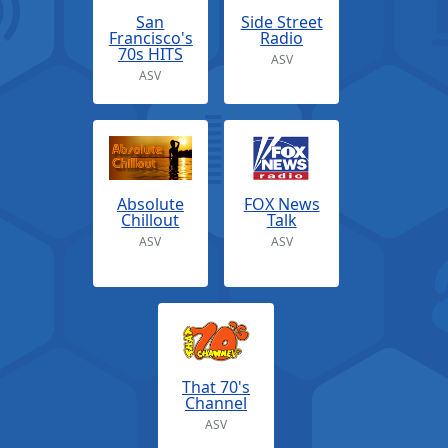
San
Side Street
Francisco's
Radio
70s HITS
ASV
ASV
Absolute
FOX News
Chillout
Talk
ASV
ASV
That 70's
Channel
ASV