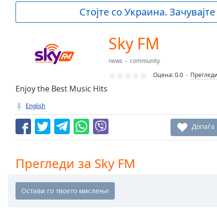
Current
Стојте со Украина. Зачувајте
Time
0:00
/
Duration
-:-
Sky FM
Loaded
:
0.00%
news
community
0:00
Оцена:
0.0
Преглед
Stream
Type
Enjoy the Best Music Hits
LIVE
Seek to
English
live,
currently
behind
Допаѓа
live
LIVE
Remaining
Time
-
Прегледи за Sky FM
-:-
1x
Playback
Rate