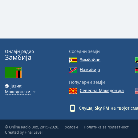
Audio
Track
Picture-
in-
Picture
Fullscreen
This
is
Онлајн радио
Соседни земји
a
Замбија
Зимбабве
modal
window.
Намибија
Популарни земји
Beginning
Јазик:
of
Северна Македонија
Македонски
dialog
window.
Слушај
Sky FM
на твојот см
Escape
will
cancel
© Online Radio Box, 2015-2026.
Услови
Политика за приватност
and
Created by
Final Level
close