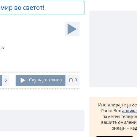
 мир во светот!
и
:
0
6
Слушај во живо
0
Инсталирајте ја б
Radio Box
аплика
паметен телефон
вашите омилени
онлајн – кад