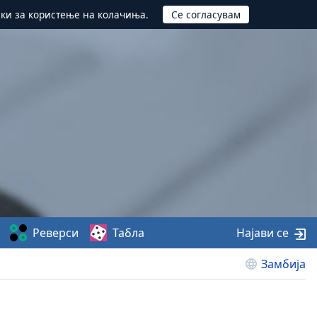
ики за користење на колачиња.
Реверси
Табла
Најави се
Замбија