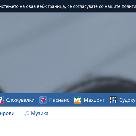
истењето на оваа веб-страница, се согласувате со нашите полит
Сложувалки
Пасианс
Махџонг
Судоку
нрови
Музика