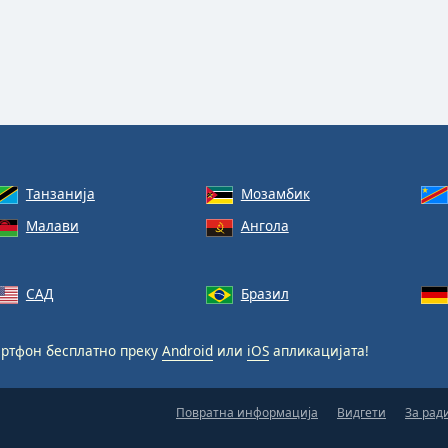
Танзанија
Мозамбик
Малави
Ангола
САД
Бразил
артфон бесплатно преку
Android
или
iOS
апликацијата!
Повратна информација
Видгети
За рад