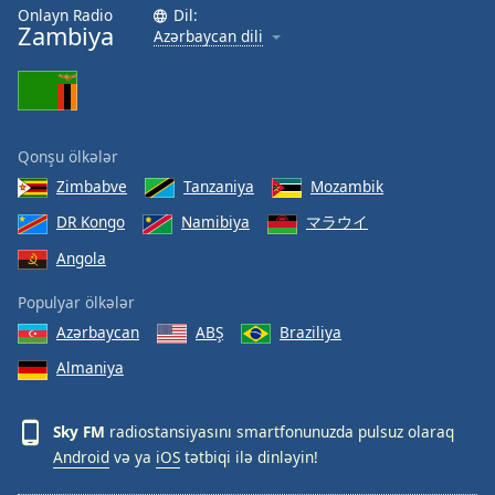
Onlayn Radio
Dil:
Font
Zambiya
Azərbaycan dili
Family
Reset
Done
Qonşu ölkələr
Close
Modal
Zimbabve
Tanzaniya
Mozambik
Dialog
End
DR Kongo
Namibiya
マラウイ
of
Angola
dialog
window.
Populyar ölkələr
Azərbaycan
ABŞ
Braziliya
Almaniya
Sky FM
radiostansiyasını smartfonunuzda pulsuz olaraq
Android
və ya
iOS
tətbiqi ilə dinləyin!