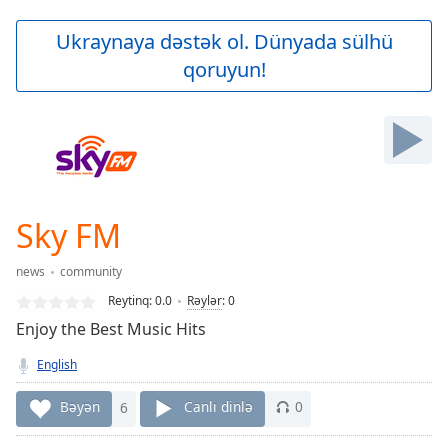
loading.
Play
Ukraynaya dəstək ol. Dünyada sülhü
Video
qoruyun!
Play
Skip
Backward
Skip
Forward
Mute
Current
Time
0:00
Sky FM
/
Duration
-:-
news
community
Loaded
:
0.00%
Reytinq:
0.0
Rəylər
:
0
Stream
Enjoy the Best Music Hits
Type
LIVE
English
Seek to
live,
currently
Bəyən
6
Canlı dinlə
0
behind
live
LIVE