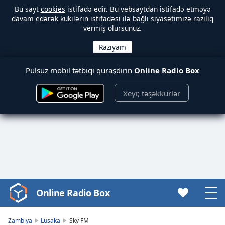
Bu sayt
cookies
istifadə edir. Bu vebsaytdan istifadə etməyə
davam edərək kukilərin istifadəsi ilə bağlı siyasətimizə razılıq
vermiş olursunuz.
Pulsuz mobil tətbiqi quraşdırın
Online Radio Box
Xeyr, təşəkkürlər
Online Radio Box
Video
Player
is
Zambiya
Lusaka
Sky FM