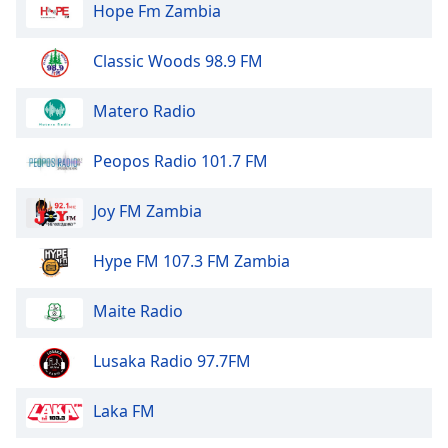
of
Hope Fm Zambia
dialog
window.
Classic Woods 98.9 FM
Escape
will
Matero Radio
cancel
and
Peopos Radio 101.7 FM
close
the
window.
Joy FM Zambia
Text
Hype FM 107.3 FM Zambia
Color
Maite Radio
Opacity
Lusaka Radio 97.7FM
Text
Laka FM
Background
Color