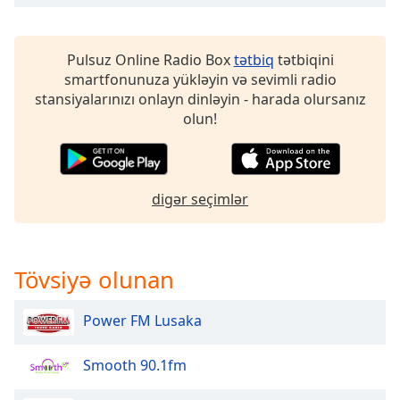
opens
subtitles
settings
dialog
Pulsuz Online Radio Box
tətbiq
tətbiqini
subtitles
smartfonunuza yükləyin və sevimli radio
off
,
stansiyalarınızı onlayn dinləyin - harada olursanız
selected
olun!
Audio
Track
digər seçimlər
Picture-
in-
Picture
Fullscreen
This
Tövsiyə olunan
is
a
Power FM Lusaka
modal
window.
Smooth 90.1fm
Beginning