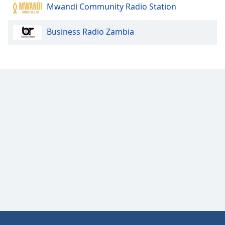
Mwandi Community Radio Station
Opacity
Business Radio Zambia
Caption
Area
Background
Color
Opacity
Font
Size
Text
Edge
Style