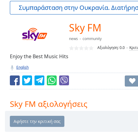
Current
Συμπαράσταση στην Ουκρανία. Διατήρηστ
Time
0:00
/
Duration
-:-
Sky FM
Loaded
:
0.00%
news
community
0:00
Αξιολόγηση:
0.0
Κριτ
Stream
Type
Enjoy the Best Music Hits
LIVE
Seek to
English
live,
currently
behind
live
LIVE
Remaining
Time
-
Sky FM αξιολογήσεις
-:-
1x
Playback
Rate