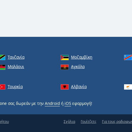
Τανζανία
Μοζαμβίκη
Μαλάουι
Αγκόλα
Τουρκία
Αλβανία
one σας δωρεάν με την
Android
ή
iOS
εφαρμογή!
ρήτου
Σχόλια
Γουίτζετς
Για τους ραδιοφω