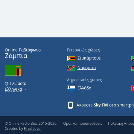
Audio
Track
Picture-
in-
Picture
Fullscreen
This
is
Online Ραδιόφωνο
Γειτονικές χώρες
a
Ζάμπια
Ζιμπάμπουε
modal
window.
Ναμίμπια
Δημοφιλείς χώρες
Beginning
Γλώσσα:
of
Ελλάδα
Ελληνικά
dialog
window.
Ακούστε
Sky FM
στο smartph
Escape
will
cancel
© Online Radio Box, 2015-2026.
Όροι και προϋποθέσεις
Πολιτική Απορ
and
Created by
Final Level
close