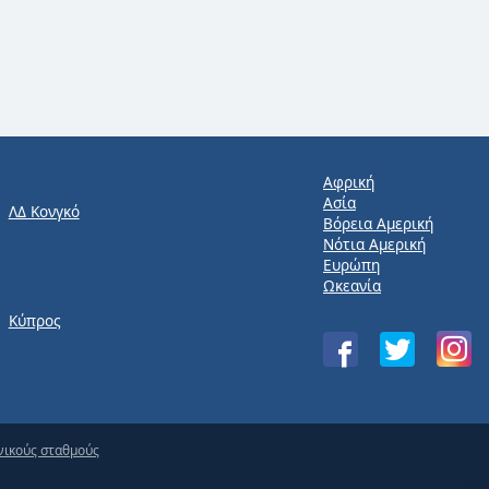
Αφρική
Ασία
ΛΔ Κονγκό
Βόρεια Αμερική
Νότια Αμερική
Ευρώπη
Ωκεανία
Κύπρος
νικούς σταθμούς