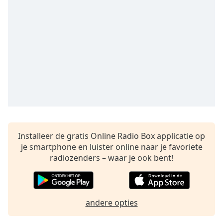
Remaining
Time
-
-:-
1x
Playback
Rate
Chapters
Chapters
Descriptions
Installeer de gratis Online Radio Box applicatie op
descriptions
je smartphone en luister online naar je favoriete
off
,
radiozenders – waar je ook bent!
selected
Subtitles
subtitles
andere opties
settings
,