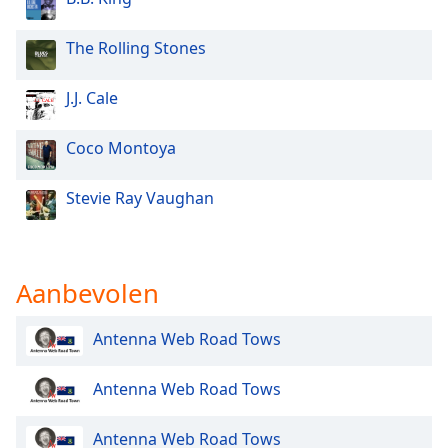
Opacity
The Rolling Stones
J.J. Cale
Caption
Area
Background
Coco Montoya
Color
Stevie Ray Vaughan
Opacity
Font
Aanbevolen
Size
Antenna Web Road Tows
Text
Edge
Antenna Web Road Tows
Style
Antenna Web Road Tows