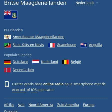
Britse Maagdeneilanden
Nederlands
Buurlanden
Amerikaanse Maagdeneilanden
Saint Kitts en Nevis
Guadeloupe
Anguilla
Populaire landen
Duitsland
Nederland
België
Denemarken
Luister gratis naar
online radio
op je smartphone met de
Android-
of
iOS-
applicatie!
Afrika
Azië
Noord Amerika
Zuid-Amerika
Europa
Oceanië