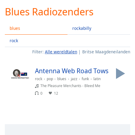
loading.
Blues Radiozenders
Play
Video
Play
blues
rockabilly
Skip
Backward
Skip
rock
Forward
Filter:
Alle wereldtalen
Britse Maagdeneilanden
Mute
Current
Time
0:00
Antenna Web Road Tows
/
Duration
-:-
rock
pop
blues
jazz
funk
latin
Loaded
:
The Pleasure Merchants - Bleed Me
0.00%
0
12
Stream
Type
LIVE
Seek to
live,
currently
behind
live
LIVE