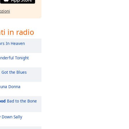
pzioni
i in radio
rs In Heaven
derful Tonight
l Got the Blues
 una Donna
ood
Bad to the Bone
 Down Sally