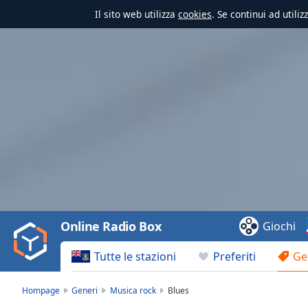
Il sito web utilizza
cookies
. Se continui ad utili
Video
Player
is
loading.
Play
Video
Online Radio Box
Giochi
Play
Skip
Tutte le stazioni
Preferiti
Ge
Backward
Skip
Forward
Hompage
Generi
Musica rock
Blues
Mute