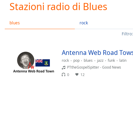
Current
Stazioni radio di Blues
Time
0:00
/
Duration
-:-
blues
rock
Loaded
:
Filtro:
0.00%
0:00
Stream
Antenna Web Road Tow
Type
LIVE
rock
pop
blues
jazz
funk
latin
Seek to
live,
PTtheGospelSpitter - Good News
currently
0
12
behind
live
LIVE
Remaining
Time
-
-:-
1x
Playback
Rate