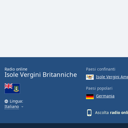
Color
Opacity
Font
Size
Text
Edge
Radio online
Paesi confinanti
Style
Isole Vergini Britanniche
Isole Vergini Ameri
Font
Paesi popolari
Family
Germania
Lingua:
Italiano
Reset
Ascolta
radio onl
Done
Close
Modal