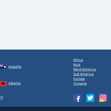
Africa
Asia
Anguilla
Nord America
Sud America
Europa
Albania
Oceania
OS
!