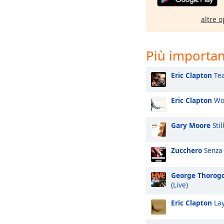
altre o
Più important
Eric Clapton
Tea
Eric Clapton
Won
Gary Moore
Stil
Zucchero
Senza
George Thorog
(Live)
Eric Clapton
Lay