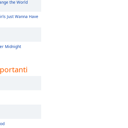
nge the World
rls Just Wanna Have
er Midnight
mportanti
ood