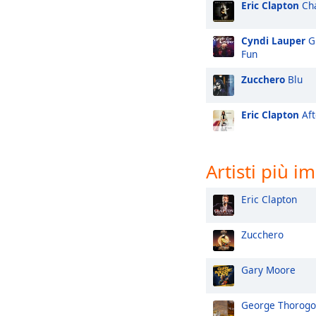
Eric Clapton
Cha
Cyndi Lauper
Gi
Fun
Zucchero
Blu
Eric Clapton
Aft
Artisti più i
Eric Clapton
Zucchero
Gary Moore
George Thorog