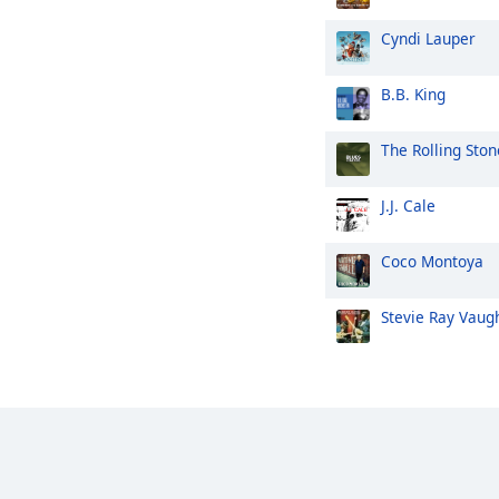
Cyndi Lauper
B.B. King
The Rolling Ston
J.J. Cale
Coco Montoya
Stevie Ray Vaug