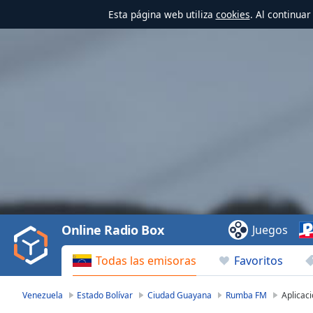
Esta página web utiliza
cookies
. Al continua
Video
Player
is
loading.
Play
Video
Online Radio Box
Juegos
Play
Skip
Todas las emisoras
Favoritos
Backward
Skip
Forward
Venezuela
Estado Bolívar
Ciudad Guayana
Rumba FM
Aplicac
Mute