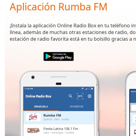
Current
Aplicación Rumba FM
Time
0:00
/
Duration
-:-
¡Instala la aplicación Online Radio Box en tu teléfono i
Loaded
:
línea, además de muchas otras estaciones de radio, do
0.00%
estación de radio favorita está en tu bolsillo gracias a 
0:00
Stream
Type
LIVE
Seek to
live,
currently
behind
live
LIVE
Remaining
Time
-
-:-
VENEZUELA
FAVORITOS
1x
Rumba FM
spanish
latin
rumba
Playback
Rate
Fiesta Latina 106.1 Fm
salsa
merengue
cumbia