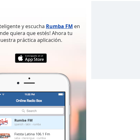
nteligente y escucha
Rumba FM
en
nde quiera que estés! Ahora tu
nuestra práctica aplicación.
Rumba FM
spanish
latin
rumba
Fiesta Latina 106.1 Fm
salsa
merengue
cumbia