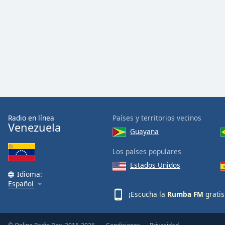
Audio
Track
Picture-
in-
Picture
Fullscreen
This
is
a
modal
window.
Radio en línea
Países y territorios vecinos
Venezuela
Guayana
Beginning
of
Los países populares
dialog
Estados Unidos
window.
Idioma:
Escape
Español
will
¡Escucha la
Rumba FM
gratis
cancel
and
close