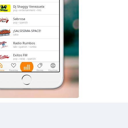
Dj Shaggy Venezuela
pop
entertainment
hits
Sabrosa
pop
spanish
¡SALSISIMA-SPACE!
salsa
Radio Rumbos
talk
spanish
rumba
Exitos FM
pop
news
spanish
Tama Stereo
dance
pop
news
talk
spots
RadioBaladasyalgomas
pop
adult contemporary
romantic
balada