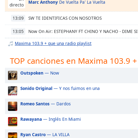
Marc Anthony
De Vuelta Pa' La Vuelta
Chapters
directo
Chapters
SW TE IDENTIFICAS CON NOSOTROS
13:09
Descriptions
Now On Air: ESTEPHANY FT CHINO Y NACHO - DIME SI
13:05
descriptions
Maxima 103.9 + que una radio playlist
off
,
selected
TOP canciones en Maxima 103.9 +
Subtitles
Outspoken
— Now
subtitles
settings
,
opens
Sonido Original
— Y nos fuimos en una
subtitles
settings
Romeo Santos
— Dardos
dialog
subtitles
Rawayana
— Inglés En Miami
off
,
selected
Ryan Castro
— LA VILLA