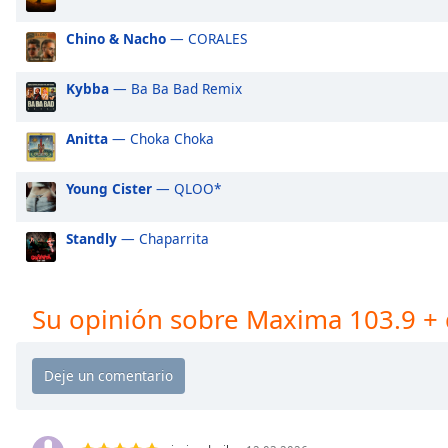
Audio
Track
Chino & Nacho
— CORALES
Picture-
in-
Kybba
— Ba Ba Bad Remix
Picture
Fullscreen
This
Anitta
— Choka Choka
is
a
Young Cister
— QLOO*
modal
window.
Standly
— Chaparrita
Beginning
of
Su opinión sobre Maxima 103.9 + 
dialog
window.
Escape
will
cancel
and
close