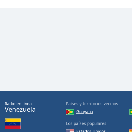
Color
Opacity
Font
Size
Text
Edge
Style
Font
Family
Radio en línea
Países y territorios vecinos
Venezuela
Guayana
Reset
Done
Los países populares
Close
Estados Unidos
Modal