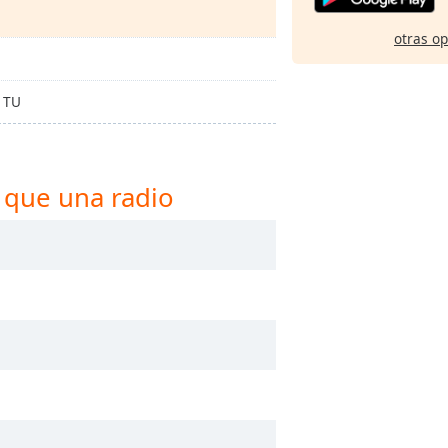
otras o
 TU
 que una radio