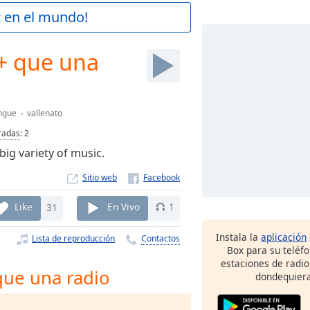
z en el mundo!
+ que una
ngue
vallenato
radas
:
2
ig variety of music.
Sitio web
Like
31
En Vivo
1
Instala la
aplicación
Lista de reproducción
Contactos
Box para su teléf
estaciones de radio
que una radio
dondequiera