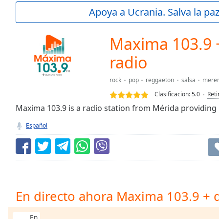
Current
Apoya a Ucrania. Salva la pa
Time
0:00
/
Duration
-:-
Maxima 103.9 
Loaded
:
0.00%
radio
0:00
Stream
rock
pop
reggaeton
salsa
mere
Type
LIVE
Clasificacion:
5.0
Reti
Seek to
Maxima 103.9 is a radio station from Mérida providing b
live,
currently
behind
Español
live
LIVE
Remaining
Time
-
-:-
1x
En directo ahora Maxima 103.9 + 
Playback
Rate
En