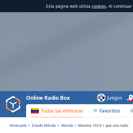
Esta página web utiliza
cookies
. Al continua
Video
Player
is
loading.
Play
Video
Online Radio Box
Juegos
Play
Skip
Todas las emisoras
Favoritos
Backward
Skip
Forward
Venezuela
Estado Mérida
Merida
Maxima 103.9 + que una radio
Mute