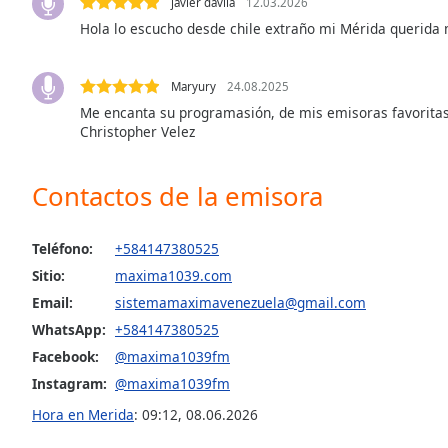
javier davila
12.03.2026
the
Hola lo escucho desde chile extraño mi Mérida querida 
window.
Text
Maryury
24.08.2025
Color
Me encanta su programasión, de mis emisoras favorita
Christopher Velez
Opacity
Contactos de la emisora
Text
Background
Teléfono:
+584147380525
Color
Sitio:
maxima1039.com
Email:
sistemamaximavenezuela@gmail.com
Opacity
WhatsApp:
+584147380525
Facebook:
@maxima1039fm
Instagram:
@maxima1039fm
Caption
Area
Hora en Merida
:
09:12
,
08.06.2026
Background